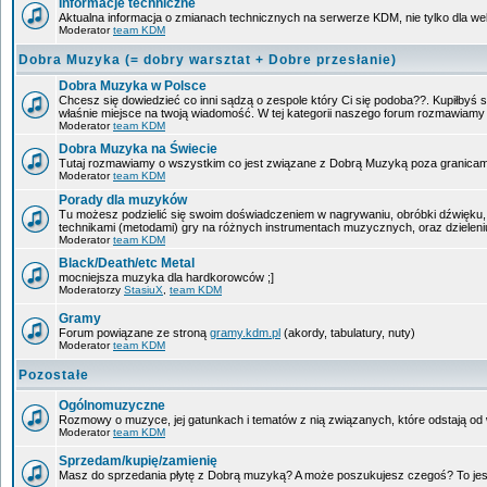
Informacje techniczne
Aktualna informacja o zmianach technicznych na serwerze KDM, nie tylko dla w
Moderator
team KDM
Dobra Muzyka (= dobry warsztat + Dobre przesłanie)
Dobra Muzyka w Polsce
Chcesz się dowiedzieć co inni sądzą o zespole który Ci się podoba??. Kupiłbyś sob
właśnie miejsce na twoją wiadomość. W tej kategorii naszego forum rozmawiam
Moderator
team KDM
Dobra Muzyka na Świecie
Tutaj rozmawiamy o wszystkim co jest związane z Dobrą Muzyką poza granicam
Moderator
team KDM
Porady dla muzyków
Tu możesz podzielić się swoim doświadczeniem w nagrywaniu, obróbki dźwięku, 
technikami (metodami) gry na różnych instrumentach muzycznych, oraz dzieleniu 
Moderator
team KDM
Black/Death/etc Metal
mocniejsza muzyka dla hardkorowców ;]
Moderatorzy
StasiuX
,
team KDM
Gramy
Forum powiązane ze stroną
gramy.kdm.pl
(akordy, tabulatury, nuty)
Moderator
team KDM
Pozostałe
Ogólnomuzyczne
Rozmowy o muzyce, jej gatunkach i tematów z nią związanych, które odstają od w
Moderator
team KDM
Sprzedam/kupię/zamienię
Masz do sprzedania płytę z Dobrą muzyką? A może poszukujesz czegoś? To jest 