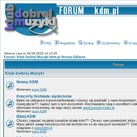
FAQ
Regulamin
Szukaj
Użytkownicy
Grup
Obecny czas to 08.08.2026 14:12:45
Forum: Klub Dobrej Muzyki kdm.pl Strona Główna
Forum
Klub Dobrej Muzyki
Newsy KDM
Moderator
team KDM
Koncerty, festiwale, wydarzenia
Byłeś na ciekawym koncercie/festiwalu i chcesz się podzielić z nami wrażeniami 
nowej płycie??, napisz nam o tym wszystkim. Rozmawiamy tutaj o wszelkich ci
informator koncertowy, do tego służy serwis
www.koncerty.kdm.pl
.
Moderator
team KDM
Bliżej KDM
Chcesz zapytać na jakiej zasadzie działa kdm??. Chcesz nam powiedzieć który 
Masz jakieś uwagi merytoryczne lub techniczne co do naszych serwisów??. Dobr
związane z
www.kdm.pl
Moderator
team KDM