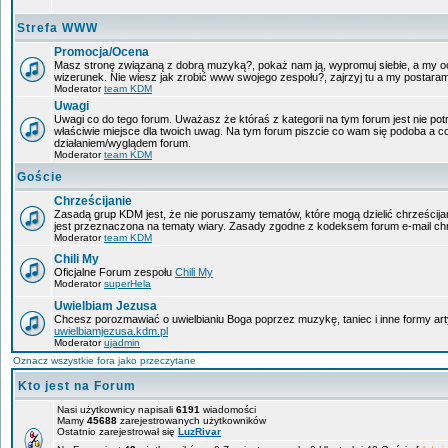
Strefa WWW
Promocja/Ocena
Masz stronę związaną z dobrą muzyką?, pokaż nam ją, wypromuj siebie, a my oc
wizerunek. Nie wiesz jak zrobić www swojego zespołu?, zajrzyj tu a my postara
Moderator
team KDM
Uwagi
Uwagi co do tego forum. Uważasz że któraś z kategorii na tym forum jest nie pot
właściwie miejsce dla twoich uwag. Na tym forum piszcie co wam się podoba a c
działaniem/wyglądem forum.
Moderator
team KDM
Goście
Chrześcijanie
Zasadą grup KDM jest, że nie poruszamy tematów, które mogą dzielić chrześcijan
jest przeznaczona na tematy wiary. Zasady zgodne z kodeksem forum e-mail chr
Moderator
team KDM
Chili My
Oficjalne Forum zespołu
Chili My
Moderator
superHela
Uwielbiam Jezusa
Chcesz porozmawiać o uwielbianiu Boga poprzez muzykę, taniec i inne formy a
uwielbiamjezusa.kdm.pl
Moderator
ujadmin
Oznacz wszystkie fora jako przeczytane
Kto jest na Forum
Nasi użytkownicy napisali
6191
wiadomości
Mamy
45688
zarejestrowanych użytkowników
Ostatnio zarejestrował się
LuzRivar