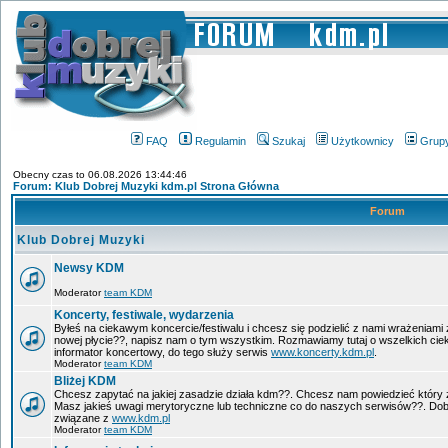
FAQ
Regulamin
Szukaj
Użytkownicy
Grup
Obecny czas to 06.08.2026 13:44:46
Forum: Klub Dobrej Muzyki kdm.pl Strona Główna
Forum
Klub Dobrej Muzyki
Newsy KDM
Moderator
team KDM
Koncerty, festiwale, wydarzenia
Byłeś na ciekawym koncercie/festiwalu i chcesz się podzielić z nami wrażeniami 
nowej płycie??, napisz nam o tym wszystkim. Rozmawiamy tutaj o wszelkich ci
informator koncertowy, do tego służy serwis
www.koncerty.kdm.pl
.
Moderator
team KDM
Bliżej KDM
Chcesz zapytać na jakiej zasadzie działa kdm??. Chcesz nam powiedzieć który 
Masz jakieś uwagi merytoryczne lub techniczne co do naszych serwisów??. Dobr
związane z
www.kdm.pl
Moderator
team KDM