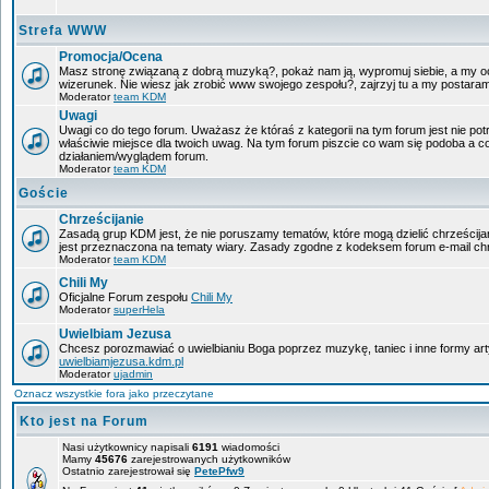
Strefa WWW
Promocja/Ocena
Masz stronę związaną z dobrą muzyką?, pokaż nam ją, wypromuj siebie, a my oc
wizerunek. Nie wiesz jak zrobić www swojego zespołu?, zajrzyj tu a my postara
Moderator
team KDM
Uwagi
Uwagi co do tego forum. Uważasz że któraś z kategorii na tym forum jest nie pot
właściwie miejsce dla twoich uwag. Na tym forum piszcie co wam się podoba a c
działaniem/wyglądem forum.
Moderator
team KDM
Goście
Chrześcijanie
Zasadą grup KDM jest, że nie poruszamy tematów, które mogą dzielić chrześcijan
jest przeznaczona na tematy wiary. Zasady zgodne z kodeksem forum e-mail chr
Moderator
team KDM
Chili My
Oficjalne Forum zespołu
Chili My
Moderator
superHela
Uwielbiam Jezusa
Chcesz porozmawiać o uwielbianiu Boga poprzez muzykę, taniec i inne formy a
uwielbiamjezusa.kdm.pl
Moderator
ujadmin
Oznacz wszystkie fora jako przeczytane
Kto jest na Forum
Nasi użytkownicy napisali
6191
wiadomości
Mamy
45676
zarejestrowanych użytkowników
Ostatnio zarejestrował się
PetePfw9