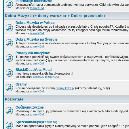
Informacje techniczne
Aktualna informacja o zmianach technicznych na serwerze KDM, nie tylko dla w
Moderator
team KDM
Dobra Muzyka (= dobry warsztat + Dobre przesłanie)
Dobra Muzyka w Polsce
Chcesz się dowiedzieć co inni sądzą o zespole który Ci się podoba??. Kupiłbyś sob
właśnie miejsce na twoją wiadomość. W tej kategorii naszego forum rozmawiam
Moderator
team KDM
Dobra Muzyka na Świecie
Tutaj rozmawiamy o wszystkim co jest związane z Dobrą Muzyką poza granicam
Moderator
team KDM
Porady dla muzyków
Tu możesz podzielić się swoim doświadczeniem w nagrywaniu, obróbki dźwięku, 
technikami (metodami) gry na różnych instrumentach muzycznych, oraz dzieleniu 
Moderator
team KDM
Black/Death/etc Metal
mocniejsza muzyka dla hardkorowców ;]
Moderatorzy
StasiuX
,
team KDM
Gramy
Forum powiązane ze stroną
gramy.kdm.pl
(akordy, tabulatury, nuty)
Moderator
team KDM
Pozostałe
Ogólnomuzyczne
Rozmowy o muzyce, jej gatunkach i tematów z nią związanych, które odstają od w
Moderator
team KDM
Sprzedam/kupię/zamienię
Masz do sprzedania płytę z Dobrą muzyką? A może poszukujesz czegoś? To jest 