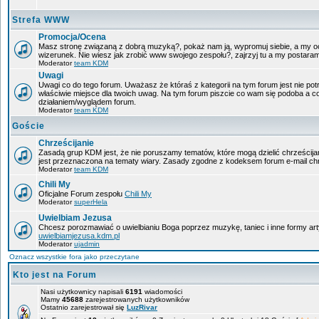
Strefa WWW
Promocja/Ocena
Masz stronę związaną z dobrą muzyką?, pokaż nam ją, wypromuj siebie, a my oc
wizerunek. Nie wiesz jak zrobić www swojego zespołu?, zajrzyj tu a my postara
Moderator
team KDM
Uwagi
Uwagi co do tego forum. Uważasz że któraś z kategorii na tym forum jest nie pot
właściwie miejsce dla twoich uwag. Na tym forum piszcie co wam się podoba a c
działaniem/wyglądem forum.
Moderator
team KDM
Goście
Chrześcijanie
Zasadą grup KDM jest, że nie poruszamy tematów, które mogą dzielić chrześcijan
jest przeznaczona na tematy wiary. Zasady zgodne z kodeksem forum e-mail chr
Moderator
team KDM
Chili My
Oficjalne Forum zespołu
Chili My
Moderator
superHela
Uwielbiam Jezusa
Chcesz porozmawiać o uwielbianiu Boga poprzez muzykę, taniec i inne formy a
uwielbiamjezusa.kdm.pl
Moderator
ujadmin
Oznacz wszystkie fora jako przeczytane
Kto jest na Forum
Nasi użytkownicy napisali
6191
wiadomości
Mamy
45688
zarejestrowanych użytkowników
Ostatnio zarejestrował się
LuzRivar