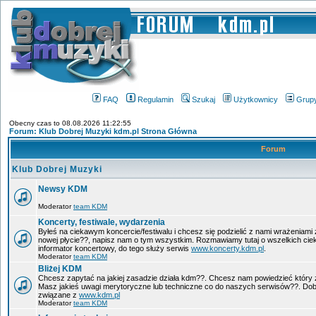
FAQ
Regulamin
Szukaj
Użytkownicy
Grup
Obecny czas to 08.08.2026 11:22:55
Forum: Klub Dobrej Muzyki kdm.pl Strona Główna
Forum
Klub Dobrej Muzyki
Newsy KDM
Moderator
team KDM
Koncerty, festiwale, wydarzenia
Byłeś na ciekawym koncercie/festiwalu i chcesz się podzielić z nami wrażeniami 
nowej płycie??, napisz nam o tym wszystkim. Rozmawiamy tutaj o wszelkich ci
informator koncertowy, do tego służy serwis
www.koncerty.kdm.pl
.
Moderator
team KDM
Bliżej KDM
Chcesz zapytać na jakiej zasadzie działa kdm??. Chcesz nam powiedzieć który 
Masz jakieś uwagi merytoryczne lub techniczne co do naszych serwisów??. Dobr
związane z
www.kdm.pl
Moderator
team KDM