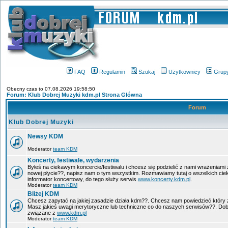
FAQ
Regulamin
Szukaj
Użytkownicy
Grup
Obecny czas to 07.08.2026 19:58:50
Forum: Klub Dobrej Muzyki kdm.pl Strona Główna
Forum
Klub Dobrej Muzyki
Newsy KDM
Moderator
team KDM
Koncerty, festiwale, wydarzenia
Byłeś na ciekawym koncercie/festiwalu i chcesz się podzielić z nami wrażeniami 
nowej płycie??, napisz nam o tym wszystkim. Rozmawiamy tutaj o wszelkich ci
informator koncertowy, do tego służy serwis
www.koncerty.kdm.pl
.
Moderator
team KDM
Bliżej KDM
Chcesz zapytać na jakiej zasadzie działa kdm??. Chcesz nam powiedzieć który 
Masz jakieś uwagi merytoryczne lub techniczne co do naszych serwisów??. Dobr
związane z
www.kdm.pl
Moderator
team KDM