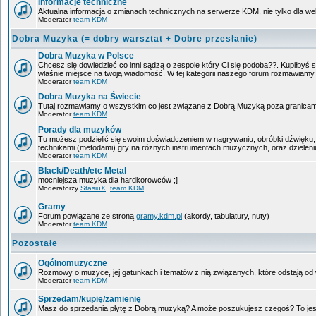
Informacje techniczne
Aktualna informacja o zmianach technicznych na serwerze KDM, nie tylko dla w
Moderator
team KDM
Dobra Muzyka (= dobry warsztat + Dobre przesłanie)
Dobra Muzyka w Polsce
Chcesz się dowiedzieć co inni sądzą o zespole który Ci się podoba??. Kupiłbyś sob
właśnie miejsce na twoją wiadomość. W tej kategorii naszego forum rozmawiam
Moderator
team KDM
Dobra Muzyka na Świecie
Tutaj rozmawiamy o wszystkim co jest związane z Dobrą Muzyką poza granicam
Moderator
team KDM
Porady dla muzyków
Tu możesz podzielić się swoim doświadczeniem w nagrywaniu, obróbki dźwięku, 
technikami (metodami) gry na różnych instrumentach muzycznych, oraz dzieleniu 
Moderator
team KDM
Black/Death/etc Metal
mocniejsza muzyka dla hardkorowców ;]
Moderatorzy
StasiuX
,
team KDM
Gramy
Forum powiązane ze stroną
gramy.kdm.pl
(akordy, tabulatury, nuty)
Moderator
team KDM
Pozostałe
Ogólnomuzyczne
Rozmowy o muzyce, jej gatunkach i tematów z nią związanych, które odstają od w
Moderator
team KDM
Sprzedam/kupię/zamienię
Masz do sprzedania płytę z Dobrą muzyką? A może poszukujesz czegoś? To jest 