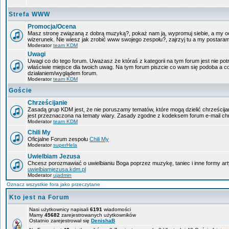
Strefa WWW
Promocja/Ocena
Masz stronę związaną z dobrą muzyką?, pokaż nam ją, wypromuj siebie, a my oc
wizerunek. Nie wiesz jak zrobić www swojego zespołu?, zajrzyj tu a my postara
Moderator
team KDM
Uwagi
Uwagi co do tego forum. Uważasz że któraś z kategorii na tym forum jest nie pot
właściwie miejsce dla twoich uwag. Na tym forum piszcie co wam się podoba a c
działaniem/wyglądem forum.
Moderator
team KDM
Goście
Chrześcijanie
Zasadą grup KDM jest, że nie poruszamy tematów, które mogą dzielić chrześcijan
jest przeznaczona na tematy wiary. Zasady zgodne z kodeksem forum e-mail chr
Moderator
team KDM
Chili My
Oficjalne Forum zespołu
Chili My
Moderator
superHela
Uwielbiam Jezusa
Chcesz porozmawiać o uwielbianiu Boga poprzez muzykę, taniec i inne formy a
uwielbiamjezusa.kdm.pl
Moderator
ujadmin
Oznacz wszystkie fora jako przeczytane
Kto jest na Forum
Nasi użytkownicy napisali
6191
wiadomości
Mamy
45682
zarejestrowanych użytkowników
Ostatnio zarejestrował się
DenishaB