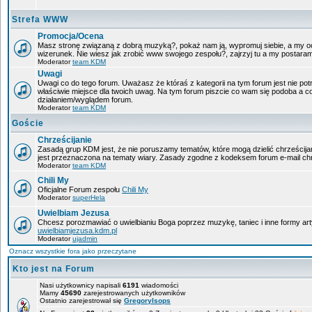
Strefa WWW
Promocja/Ocena
Masz stronę związaną z dobrą muzyką?, pokaż nam ją, wypromuj siebie, a my oc
wizerunek. Nie wiesz jak zrobić www swojego zespołu?, zajrzyj tu a my postara
Moderator
team KDM
Uwagi
Uwagi co do tego forum. Uważasz że któraś z kategorii na tym forum jest nie pot
właściwie miejsce dla twoich uwag. Na tym forum piszcie co wam się podoba a c
działaniem/wyglądem forum.
Moderator
team KDM
Goście
Chrześcijanie
Zasadą grup KDM jest, że nie poruszamy tematów, które mogą dzielić chrześcijan
jest przeznaczona na tematy wiary. Zasady zgodne z kodeksem forum e-mail chr
Moderator
team KDM
Chili My
Oficjalne Forum zespołu
Chili My
Moderator
superHela
Uwielbiam Jezusa
Chcesz porozmawiać o uwielbianiu Boga poprzez muzykę, taniec i inne formy a
uwielbiamjezusa.kdm.pl
Moderator
ujadmin
Oznacz wszystkie fora jako przeczytane
Kto jest na Forum
Nasi użytkownicy napisali
6191
wiadomości
Mamy
45690
zarejestrowanych użytkowników
Ostatnio zarejestrował się
GregoryIsops