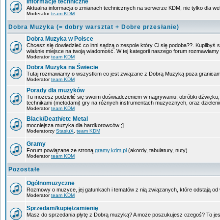
Informacje techniczne
Aktualna informacja o zmianach technicznych na serwerze KDM, nie tylko dla w
Moderator
team KDM
Dobra Muzyka (= dobry warsztat + Dobre przesłanie)
Dobra Muzyka w Polsce
Chcesz się dowiedzieć co inni sądzą o zespole który Ci się podoba??. Kupiłbyś sob
właśnie miejsce na twoją wiadomość. W tej kategorii naszego forum rozmawiam
Moderator
team KDM
Dobra Muzyka na Świecie
Tutaj rozmawiamy o wszystkim co jest związane z Dobrą Muzyką poza granicam
Moderator
team KDM
Porady dla muzyków
Tu możesz podzielić się swoim doświadczeniem w nagrywaniu, obróbki dźwięku, 
technikami (metodami) gry na różnych instrumentach muzycznych, oraz dzieleniu 
Moderator
team KDM
Black/Death/etc Metal
mocniejsza muzyka dla hardkorowców ;]
Moderatorzy
StasiuX
,
team KDM
Gramy
Forum powiązane ze stroną
gramy.kdm.pl
(akordy, tabulatury, nuty)
Moderator
team KDM
Pozostałe
Ogólnomuzyczne
Rozmowy o muzyce, jej gatunkach i tematów z nią związanych, które odstają od w
Moderator
team KDM
Sprzedam/kupię/zamienię
Masz do sprzedania płytę z Dobrą muzyką? A może poszukujesz czegoś? To jest 