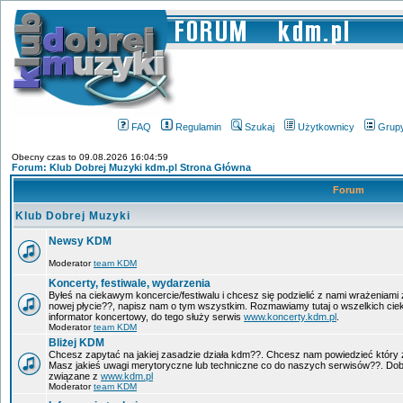
FAQ
Regulamin
Szukaj
Użytkownicy
Grup
Obecny czas to 09.08.2026 16:04:59
Forum: Klub Dobrej Muzyki kdm.pl Strona Główna
Forum
Klub Dobrej Muzyki
Newsy KDM
Moderator
team KDM
Koncerty, festiwale, wydarzenia
Byłeś na ciekawym koncercie/festiwalu i chcesz się podzielić z nami wrażeniami 
nowej płycie??, napisz nam o tym wszystkim. Rozmawiamy tutaj o wszelkich ci
informator koncertowy, do tego służy serwis
www.koncerty.kdm.pl
.
Moderator
team KDM
Bliżej KDM
Chcesz zapytać na jakiej zasadzie działa kdm??. Chcesz nam powiedzieć który 
Masz jakieś uwagi merytoryczne lub techniczne co do naszych serwisów??. Dobr
związane z
www.kdm.pl
Moderator
team KDM