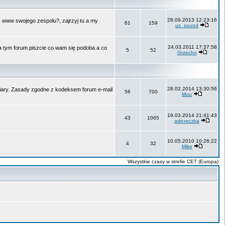
28.09.2013 12:23:16
ć www swojego zespołu?, zajrzyj tu a my
61
159
us_sound
24.03.2011 17:37:58
Na tym forum piszcie co wam się podoba a co
5
52
Grzecho
28.02.2014 13:30:56
 wiary. Zasady zgodne z kodeksem forum e-mail
56
700
Mou
19.03.2014 21:41:43
43
1065
adexeczka
10.05.2010 10:26:22
4
32
Mike
Wszystkie czasy w strefie CET (Europa)