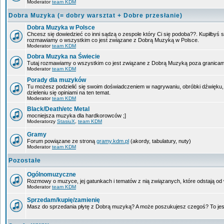
Moderator
team KDM
Dobra Muzyka (= dobry warsztat + Dobre przesłanie)
Dobra Muzyka w Polsce
Chcesz się dowiedzieć co inni sądzą o zespole który Ci się podoba??. Kupiłbyś so
rozmawiamy o wszystkim co jest związane z Dobrą Muzyką w Polsce.
Moderator
team KDM
Dobra Muzyka na Świecie
Tutaj rozmawiamy o wszystkim co jest związane z Dobrą Muzyką poza granicam
Moderator
team KDM
Porady dla muzyków
Tu możesz podzielić się swoim doświadczeniem w nagrywaniu, obróbki dźwięku,
dzieleniu się opiniami na ten temat.
Moderator
team KDM
Black/Death/etc Metal
mocniejsza muzyka dla hardkorowców ;]
Moderatorzy
StasiuX
,
team KDM
Gramy
Forum powiązane ze stroną
gramy.kdm.pl
(akordy, tabulatury, nuty)
Moderator
team KDM
Pozostałe
Ogólnomuzyczne
Rozmowy o muzyce, jej gatunkach i tematów z nią związanych, które odstają od w
Moderator
team KDM
Sprzedam/kupię/zamienię
Masz do sprzedania płytę z Dobrą muzyką? A może poszukujesz czegoś? To jest 