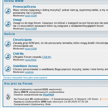
Strefa WWW
Promocja/Ocena
Masz stronę związaną z dobrą muzyką?, pokaż nam ją, wypromuj siebie, a my oce
postaramy się Ci pomóc.
Moderator
team KDM
Uwagi
Uwagi co do tego forum. Uważasz że któraś z kategorii na tym forum jest nie po
nie i o wszystkich sprawach które są związane z działaniem/wyglądem forum.
Moderator
team KDM
Goście
Chrześcijanie
Zasadą grup KDM jest, że nie poruszamy tematów, które mogą dzielić chrześcija
chrzescijanie.net
Moderator
team KDM
Chili My
Oficjalne Forum zespołu
Chili My
Moderator
superHela
Uwielbiam Jezusa
Chcesz porozmawiać o uwielbianiu Boga poprzez muzykę, taniec i inne formy 
Moderator
ujadmin
Oznacz wszystkie fora jako przeczytane
Kto jest na Forum
Nasi użytkownicy napisali
6191
wiadomości
Mamy
45676
zarejestrowanych użytkowników
Ostatnio zarejestrował się
PetePfw9
Na Forum jest
45
użytkowników :: 0 Zarejestrowanych, 0 Ukrytych i 45 Gości [
Admin
Najwięcej użytkowników
1850
było obecnych 14.08.2025 07:31:28
Zarejestrowani Użytkownicy: Brak