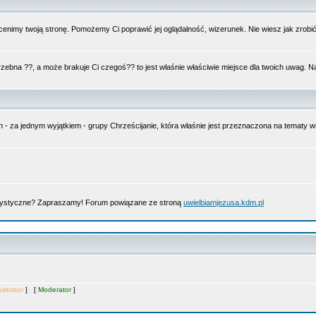
nimy twoją stronę. Pomożemy Ci poprawić jej oglądalność, wizerunek. Nie wiesz jak zrobi
trzebna ??, a może brakuje Ci czegoś?? to jest właśnie właściwie miejsce dla twoich uwag. 
n - za jednym wyjątkiem - grupy Chrześcijanie, która właśnie jest przeznaczona na tematy
artystyczne? Zapraszamy! Forum powiązane ze stroną
uwielbiamjezusa.kdm.pl
istrator
] [
Moderator
]