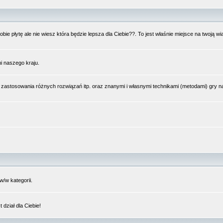
bie płytę ale nie wiesz która będzie lepsza dla Ciebie??. To jest właśnie miejsce na twoją 
i naszego kraju.
 zastosowania różnych rozwiązań itp. oraz znanymi i własnymi technikami (metodami) gry 
/w kategorii.
dział dla Ciebie!