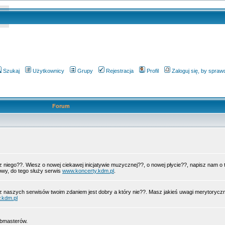
Szukaj
Użytkownicy
Grupy
Rejestracja
Profil
Zaloguj się, by spra
Forum
 z niego??. Wiesz o nowej ciekawej inicjatywie muzycznej??, o nowej płycie??, napisz nam 
wy, do tego służy serwis
www.koncerty.kdm.pl
.
z naszych serwisów twoim zdaniem jest dobry a który nie??. Masz jakieś uwagi merytorycz
.kdm.pl
ebmasterów.