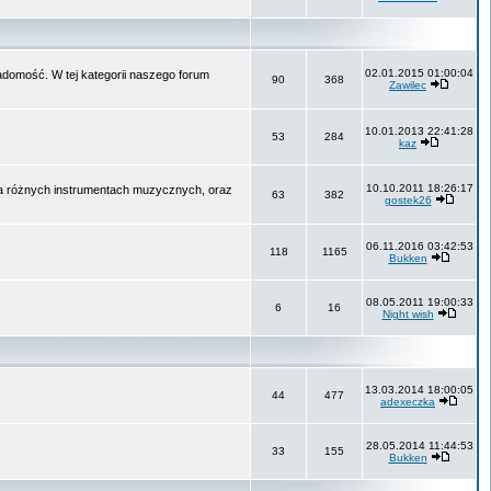
02.01.2015 01:00:04
wiadomość. W tej kategorii naszego forum
90
368
Zawilec
10.01.2013 22:41:28
53
284
kaz
10.10.2011 18:26:17
na różnych instrumentach muzycznych, oraz
63
382
gostek26
06.11.2016 03:42:53
118
1165
Bukken
08.05.2011 19:00:33
6
16
Night wish
13.03.2014 18:00:05
44
477
adexeczka
28.05.2014 11:44:53
33
155
Bukken