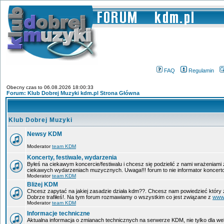
FAQ
Regulamin
Obecny czas to 06.08.2026 18:00:33
Forum: Klub Dobrej Muzyki kdm.pl Strona Główna
Klub Dobrej Muzyki
Newsy KDM
Moderator
team KDM
Koncerty, festiwale, wydarzenia
Byłeś na ciekawym koncercie/festiwalu i chcesz się podzielić z nami wrażeniami
ciekawych wydarzeniach muzycznych. Uwaga!!! forum to nie informator koncerto
Moderator
team KDM
Bliżej KDM
Chcesz zapytać na jakiej zasadzie działa kdm??. Chcesz nam powiedzieć który 
Dobrze trafiłeś!. Na tym forum rozmawiamy o wszystkim co jest związane z
www
Moderator
team KDM
Informacje techniczne
Aktualna informacja o zmianach technicznych na serwerze KDM, nie tylko dla w