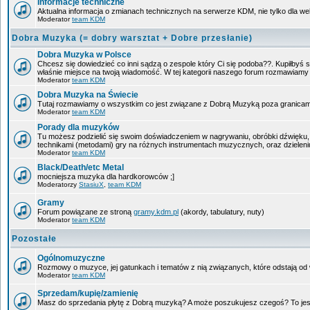
Informacje techniczne
Aktualna informacja o zmianach technicznych na serwerze KDM, nie tylko dla w
Moderator
team KDM
Dobra Muzyka (= dobry warsztat + Dobre przesłanie)
Dobra Muzyka w Polsce
Chcesz się dowiedzieć co inni sądzą o zespole który Ci się podoba??. Kupiłbyś sob
właśnie miejsce na twoją wiadomość. W tej kategorii naszego forum rozmawiam
Moderator
team KDM
Dobra Muzyka na Świecie
Tutaj rozmawiamy o wszystkim co jest związane z Dobrą Muzyką poza granicam
Moderator
team KDM
Porady dla muzyków
Tu możesz podzielić się swoim doświadczeniem w nagrywaniu, obróbki dźwięku, 
technikami (metodami) gry na różnych instrumentach muzycznych, oraz dzieleniu 
Moderator
team KDM
Black/Death/etc Metal
mocniejsza muzyka dla hardkorowców ;]
Moderatorzy
StasiuX
,
team KDM
Gramy
Forum powiązane ze stroną
gramy.kdm.pl
(akordy, tabulatury, nuty)
Moderator
team KDM
Pozostałe
Ogólnomuzyczne
Rozmowy o muzyce, jej gatunkach i tematów z nią związanych, które odstają od w
Moderator
team KDM
Sprzedam/kupię/zamienię
Masz do sprzedania płytę z Dobrą muzyką? A może poszukujesz czegoś? To jest 