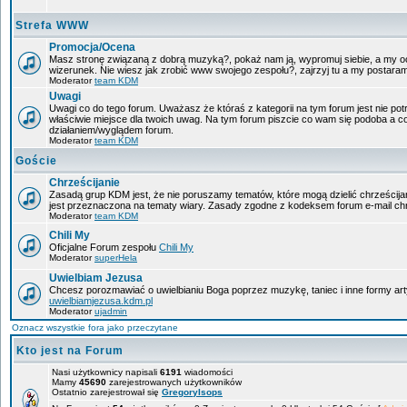
Strefa WWW
Promocja/Ocena
Masz stronę związaną z dobrą muzyką?, pokaż nam ją, wypromuj siebie, a my oc
wizerunek. Nie wiesz jak zrobić www swojego zespołu?, zajrzyj tu a my postara
Moderator
team KDM
Uwagi
Uwagi co do tego forum. Uważasz że któraś z kategorii na tym forum jest nie pot
właściwie miejsce dla twoich uwag. Na tym forum piszcie co wam się podoba a c
działaniem/wyglądem forum.
Moderator
team KDM
Goście
Chrześcijanie
Zasadą grup KDM jest, że nie poruszamy tematów, które mogą dzielić chrześcijan
jest przeznaczona na tematy wiary. Zasady zgodne z kodeksem forum e-mail chr
Moderator
team KDM
Chili My
Oficjalne Forum zespołu
Chili My
Moderator
superHela
Uwielbiam Jezusa
Chcesz porozmawiać o uwielbianiu Boga poprzez muzykę, taniec i inne formy a
uwielbiamjezusa.kdm.pl
Moderator
ujadmin
Oznacz wszystkie fora jako przeczytane
Kto jest na Forum
Nasi użytkownicy napisali
6191
wiadomości
Mamy
45690
zarejestrowanych użytkowników
Ostatnio zarejestrował się
GregoryIsops