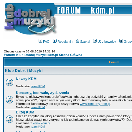
FAQ
Regulamin
Szukaj
Użytkownicy
Grup
Obecny czas to 09.08.2026 14:31:36
Forum: Klub Dobrej Muzyki kdm.pl Strona Główna
Forum
Klub Dobrej Muzyki
Newsy KDM
Moderator
team KDM
Koncerty, festiwale, wydarzenia
Byłeś na ciekawym koncercie/festiwalu i chcesz się podzielić z nami wrażeniami 
nowej płycie??, napisz nam o tym wszystkim. Rozmawiamy tutaj o wszelkich ci
informator koncertowy, do tego służy serwis
www.koncerty.kdm.pl
.
Moderator
team KDM
Bliżej KDM
Chcesz zapytać na jakiej zasadzie działa kdm??. Chcesz nam powiedzieć który 
Masz jakieś uwagi merytoryczne lub techniczne co do naszych serwisów??. Dobr
związane z
www.kdm.pl
Moderator
team KDM