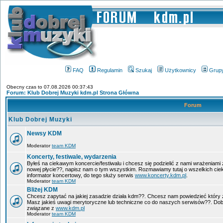
FAQ
Regulamin
Szukaj
Użytkownicy
Grup
Obecny czas to 07.08.2026 00:37:43
Forum: Klub Dobrej Muzyki kdm.pl Strona Główna
Forum
Klub Dobrej Muzyki
Newsy KDM
Moderator
team KDM
Koncerty, festiwale, wydarzenia
Byłeś na ciekawym koncercie/festiwalu i chcesz się podzielić z nami wrażeniami 
nowej płycie??, napisz nam o tym wszystkim. Rozmawiamy tutaj o wszelkich ci
informator koncertowy, do tego służy serwis
www.koncerty.kdm.pl
.
Moderator
team KDM
Bliżej KDM
Chcesz zapytać na jakiej zasadzie działa kdm??. Chcesz nam powiedzieć który 
Masz jakieś uwagi merytoryczne lub techniczne co do naszych serwisów??. Dobr
związane z
www.kdm.pl
Moderator
team KDM