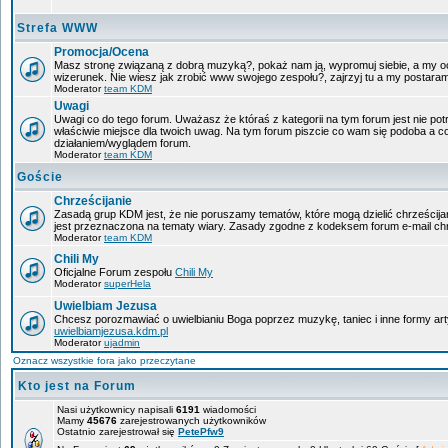
Strefa WWW
Promocja/Ocena
Masz stronę związaną z dobrą muzyką?, pokaż nam ją, wypromuj siebie, a my oc
wizerunek. Nie wiesz jak zrobić www swojego zespołu?, zajrzyj tu a my postara
Moderator
team KDM
Uwagi
Uwagi co do tego forum. Uważasz że któraś z kategorii na tym forum jest nie pot
właściwie miejsce dla twoich uwag. Na tym forum piszcie co wam się podoba a c
działaniem/wyglądem forum.
Moderator
team KDM
Goście
Chrześcijanie
Zasadą grup KDM jest, że nie poruszamy tematów, które mogą dzielić chrześcijan
jest przeznaczona na tematy wiary. Zasady zgodne z kodeksem forum e-mail chr
Moderator
team KDM
Chili My
Oficjalne Forum zespołu
Chili My
Moderator
superHela
Uwielbiam Jezusa
Chcesz porozmawiać o uwielbianiu Boga poprzez muzykę, taniec i inne formy a
uwielbiamjezusa.kdm.pl
Moderator
ujadmin
Oznacz wszystkie fora jako przeczytane
Kto jest na Forum
Nasi użytkownicy napisali
6191
wiadomości
Mamy
45676
zarejestrowanych użytkowników
Ostatnio zarejestrował się
PetePfw9