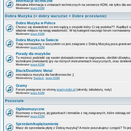
Informacje techniczne
Aktualna informacja o zmianach technicznych na serwerze KDM, nie tylko dla w
Moderator
team KDM
Dobra Muzyka (= dobry warsztat + Dobre przesłanie)
Dobra Muzyka w Polsce
Chcesz się dowiedzieć co inni sądzą o zespole który Ci się podoba??. Kupiłbyś sob
właśnie miejsce na twoją wiadomość. W tej kategorii naszego forum rozmawiam
Moderator
team KDM
Dobra Muzyka na Świecie
Tutaj rozmawiamy o wszystkim co jest związane z Dobrą Muzyką poza granicam
Moderator
team KDM
Porady dla muzyków
Tu możesz podzielić się swoim doświadczeniem w nagrywaniu, obróbki dźwięku, 
technikami (metodami) gry na różnych instrumentach muzycznych, oraz dzieleniu 
Moderator
team KDM
Black/Death/etc Metal
mocniejsza muzyka dla hardkorowców ;]
Moderatorzy
StasiuX
,
team KDM
Gramy
Forum powiązane ze stroną
gramy.kdm.pl
(akordy, tabulatury, nuty)
Moderator
team KDM
Pozostałe
Ogólnomuzyczne
Rozmowy o muzyce, jej gatunkach i tematów z nią związanych, które odstają od w
Moderator
team KDM
Sprzedam/kupię/zamienię
Masz do sprzedania płytę z Dobrą muzyką? A może poszukujesz czegoś? To jest 