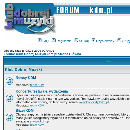
FAQ
Regulamin
Szukaj
Użytkownicy
Grup
Obecny czas to 08.08.2026 02:04:01
Forum: Klub Dobrej Muzyki kdm.pl Strona Główna
Forum
Klub Dobrej Muzyki
Newsy KDM
Moderator
team KDM
Koncerty, festiwale, wydarzenia
Byłeś na ciekawym koncercie/festiwalu i chcesz się podzielić z nami wrażeniami 
nowej płycie??, napisz nam o tym wszystkim. Rozmawiamy tutaj o wszelkich ci
informator koncertowy, do tego służy serwis
www.koncerty.kdm.pl
.
Moderator
team KDM
Bliżej KDM
Chcesz zapytać na jakiej zasadzie działa kdm??. Chcesz nam powiedzieć który 
Masz jakieś uwagi merytoryczne lub techniczne co do naszych serwisów??. Dobr
związane z
www.kdm.pl
Moderator
team KDM