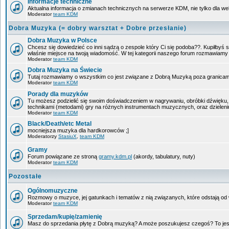
Informacje techniczne
Aktualna informacja o zmianach technicznych na serwerze KDM, nie tylko dla w
Moderator
team KDM
Dobra Muzyka (= dobry warsztat + Dobre przesłanie)
Dobra Muzyka w Polsce
Chcesz się dowiedzieć co inni sądzą o zespole który Ci się podoba??. Kupiłbyś sob
właśnie miejsce na twoją wiadomość. W tej kategorii naszego forum rozmawiam
Moderator
team KDM
Dobra Muzyka na Świecie
Tutaj rozmawiamy o wszystkim co jest związane z Dobrą Muzyką poza granicam
Moderator
team KDM
Porady dla muzyków
Tu możesz podzielić się swoim doświadczeniem w nagrywaniu, obróbki dźwięku, 
technikami (metodami) gry na różnych instrumentach muzycznych, oraz dzieleniu 
Moderator
team KDM
Black/Death/etc Metal
mocniejsza muzyka dla hardkorowców ;]
Moderatorzy
StasiuX
,
team KDM
Gramy
Forum powiązane ze stroną
gramy.kdm.pl
(akordy, tabulatury, nuty)
Moderator
team KDM
Pozostałe
Ogólnomuzyczne
Rozmowy o muzyce, jej gatunkach i tematów z nią związanych, które odstają od w
Moderator
team KDM
Sprzedam/kupię/zamienię
Masz do sprzedania płytę z Dobrą muzyką? A może poszukujesz czegoś? To jest 