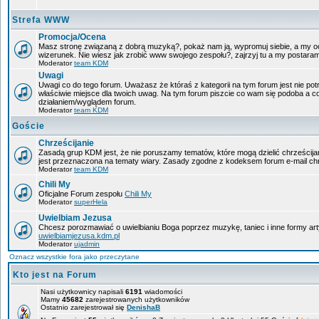
Strefa WWW
Promocja/Ocena
Masz stronę związaną z dobrą muzyką?, pokaż nam ją, wypromuj siebie, a my oc
wizerunek. Nie wiesz jak zrobić www swojego zespołu?, zajrzyj tu a my postara
Moderator
team KDM
Uwagi
Uwagi co do tego forum. Uważasz że któraś z kategorii na tym forum jest nie pot
właściwie miejsce dla twoich uwag. Na tym forum piszcie co wam się podoba a c
działaniem/wyglądem forum.
Moderator
team KDM
Goście
Chrześcijanie
Zasadą grup KDM jest, że nie poruszamy tematów, które mogą dzielić chrześcijan
jest przeznaczona na tematy wiary. Zasady zgodne z kodeksem forum e-mail chr
Moderator
team KDM
Chili My
Oficjalne Forum zespołu
Chili My
Moderator
superHela
Uwielbiam Jezusa
Chcesz porozmawiać o uwielbianiu Boga poprzez muzykę, taniec i inne formy a
uwielbiamjezusa.kdm.pl
Moderator
ujadmin
Oznacz wszystkie fora jako przeczytane
Kto jest na Forum
Nasi użytkownicy napisali
6191
wiadomości
Mamy
45682
zarejestrowanych użytkowników
Ostatnio zarejestrował się
DenishaB