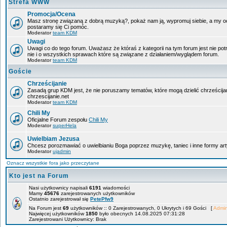
Strefa WWW
Promocja/Ocena
Masz stronę związaną z dobrą muzyką?, pokaż nam ją, wypromuj siebie, a my oce
postaramy się Ci pomóc.
Moderator
team KDM
Uwagi
Uwagi co do tego forum. Uważasz że któraś z kategorii na tym forum jest nie po
nie i o wszystkich sprawach które są związane z działaniem/wyglądem forum.
Moderator
team KDM
Goście
Chrześcijanie
Zasadą grup KDM jest, że nie poruszamy tematów, które mogą dzielić chrześcija
chrzescijanie.net
Moderator
team KDM
Chili My
Oficjalne Forum zespołu
Chili My
Moderator
superHela
Uwielbiam Jezusa
Chcesz porozmawiać o uwielbianiu Boga poprzez muzykę, taniec i inne formy 
Moderator
ujadmin
Oznacz wszystkie fora jako przeczytane
Kto jest na Forum
Nasi użytkownicy napisali
6191
wiadomości
Mamy
45676
zarejestrowanych użytkowników
Ostatnio zarejestrował się
PetePfw9
Na Forum jest
69
użytkowników :: 0 Zarejestrowanych, 0 Ukrytych i 69 Gości [
Admin
Najwięcej użytkowników
1850
było obecnych 14.08.2025 07:31:28
Zarejestrowani Użytkownicy: Brak