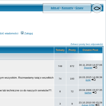
kdm.pl
-
Koncerty
-
Grupy
wdzić wiadomości
Zaloguj
Zobacz posty bez odpowiedzi
Tematy
Posty
Ostatni Post
30.11.2019 14:07:06
749
872
Spaniel
18.03.2015 14:08:39
o tym wszystkim. Rozmawiamy tutaj o wszelkich
74
193
jozip
19.04.2006 15:07:35
ne lub techniczne co do naszych serwisów??.
8
72
karher
23.10.2010 00:15:29
3
9
Admin KDM