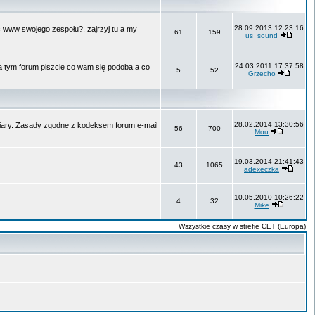
28.09.2013 12:23:16
ć www swojego zespołu?, zajrzyj tu a my
61
159
us_sound
24.03.2011 17:37:58
Na tym forum piszcie co wam się podoba a co
5
52
Grzecho
28.02.2014 13:30:56
 wiary. Zasady zgodne z kodeksem forum e-mail
56
700
Mou
19.03.2014 21:41:43
43
1065
adexeczka
10.05.2010 10:26:22
4
32
Mike
Wszystkie czasy w strefie CET (Europa)