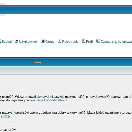
Szukaj
Użytkownicy
Grupy
Rejestracja
Profil
Zaloguj się, by spra
Forum
 z niego??. Wiesz o nowej ciekawej inicjatywie muzycznej??, o nowej płycie??, napisz nam 
wy, do tego służy serwis
www.koncerty.kdm.pl
.
z naszych serwisów twoim zdaniem jest dobry a który nie??. Masz jakieś uwagi merytorycz
.kdm.pl
ebmasterów.