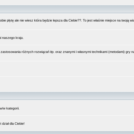
bie płytę ale nie wiesz która będzie lepsza dla Ciebie??. To jest właśnie miejsce na twoją 
i naszego kraju.
 zastosowania różnych rozwiązań itp. oraz znanymi i własnymi technikami (metodami) gry 
/w kategorii.
dział dla Ciebie!