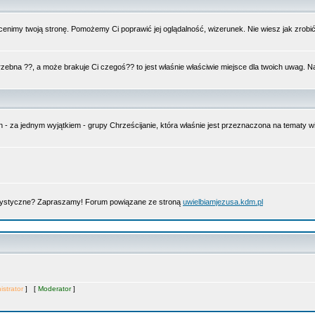
nimy twoją stronę. Pomożemy Ci poprawić jej oglądalność, wizerunek. Nie wiesz jak zrobi
trzebna ??, a może brakuje Ci czegoś?? to jest właśnie właściwie miejsce dla twoich uwag. 
n - za jednym wyjątkiem - grupy Chrześcijanie, która właśnie jest przeznaczona na tematy
artystyczne? Zapraszamy! Forum powiązane ze stroną
uwielbiamjezusa.kdm.pl
istrator
] [
Moderator
]