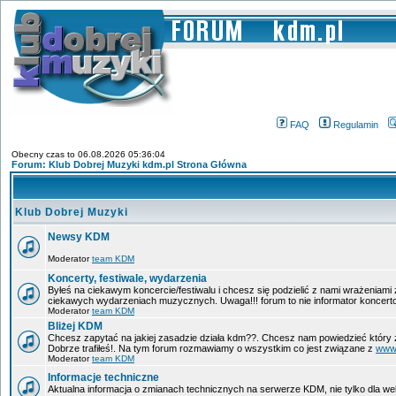
FAQ
Regulamin
Obecny czas to 06.08.2026 05:36:04
Forum: Klub Dobrej Muzyki kdm.pl Strona Główna
Klub Dobrej Muzyki
Newsy KDM
Moderator
team KDM
Koncerty, festiwale, wydarzenia
Byłeś na ciekawym koncercie/festiwalu i chcesz się podzielić z nami wrażeniami
ciekawych wydarzeniach muzycznych. Uwaga!!! forum to nie informator koncerto
Moderator
team KDM
Bliżej KDM
Chcesz zapytać na jakiej zasadzie działa kdm??. Chcesz nam powiedzieć który 
Dobrze trafiłeś!. Na tym forum rozmawiamy o wszystkim co jest związane z
www
Moderator
team KDM
Informacje techniczne
Aktualna informacja o zmianach technicznych na serwerze KDM, nie tylko dla w