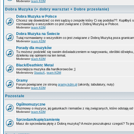
Moderator
team KDM
Dobra Muzyka (= dobry warsztat + Dobre przesłanie)
Dobra Muzyka w Polsce
Chcesz się dowiedzieć co inni sądzą o zespole który Ci się podoba??. Kupiłbyś so
rozmawiamy o wszystkim co jest związane z Dobrą Muzyką w Polsce.
Moderator
team KDM
Dobra Muzyka na Świecie
Tutaj rozmawiamy o wszystkim co jest związane z Dobrą Muzyką poza granicam
Moderator
team KDM
Porady dla muzyków
Tu możesz podzielić się swoim doświadczeniem w nagrywaniu, obróbki dźwięku,
dzieleniu się opiniami na ten temat.
Moderator
team KDM
Black/Death/etc Metal
mocniejsza muzyka dla hardkorowców ;]
Moderatorzy
StasiuX
,
team KDM
Gramy
Forum powiązane ze stroną
gramy.kdm.pl
(akordy, tabulatury, nuty)
Moderator
team KDM
Pozostałe
Ogólnomuzyczne
Rozmowy o muzyce, jej gatunkach i tematów z nią związanych, które odstają od w
Moderator
team KDM
Sprzedam/kupię/zamienię
Masz do sprzedania płytę z Dobrą muzyką? A może poszukujesz czegoś? To jest 