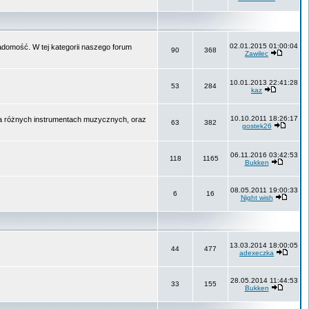
02.01.2015 01:00:04
wiadomość. W tej kategorii naszego forum
90
368
Zawilec
10.01.2013 22:41:28
53
284
kaz
10.10.2011 18:26:17
na różnych instrumentach muzycznych, oraz
63
382
gostek26
06.11.2016 03:42:53
118
1165
Bukken
08.05.2011 19:00:33
6
16
Night wish
13.03.2014 18:00:05
44
477
adexeczka
28.05.2014 11:44:53
33
155
Bukken