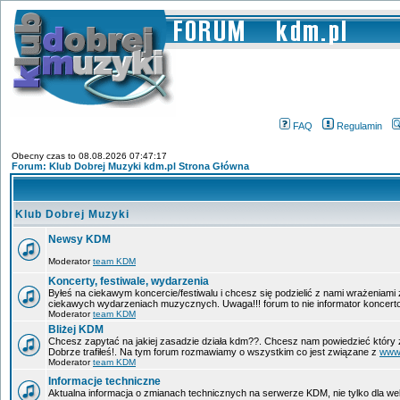
FAQ
Regulamin
Obecny czas to 08.08.2026 07:47:17
Forum: Klub Dobrej Muzyki kdm.pl Strona Główna
Klub Dobrej Muzyki
Newsy KDM
Moderator
team KDM
Koncerty, festiwale, wydarzenia
Byłeś na ciekawym koncercie/festiwalu i chcesz się podzielić z nami wrażeniami
ciekawych wydarzeniach muzycznych. Uwaga!!! forum to nie informator koncerto
Moderator
team KDM
Bliżej KDM
Chcesz zapytać na jakiej zasadzie działa kdm??. Chcesz nam powiedzieć który 
Dobrze trafiłeś!. Na tym forum rozmawiamy o wszystkim co jest związane z
www
Moderator
team KDM
Informacje techniczne
Aktualna informacja o zmianach technicznych na serwerze KDM, nie tylko dla w