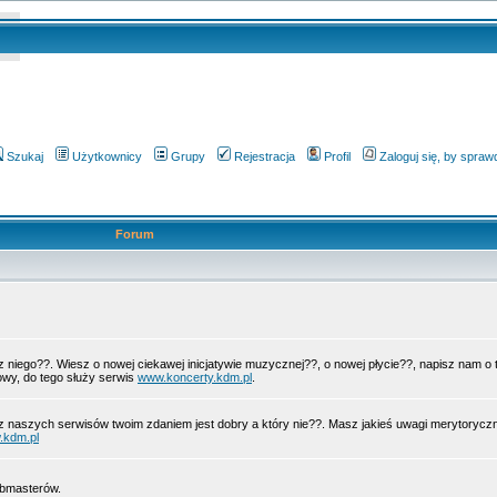
Szukaj
Użytkownicy
Grupy
Rejestracja
Profil
Zaloguj się, by spra
Forum
 z niego??. Wiesz o nowej ciekawej inicjatywie muzycznej??, o nowej płycie??, napisz nam 
wy, do tego służy serwis
www.koncerty.kdm.pl
.
z naszych serwisów twoim zdaniem jest dobry a który nie??. Masz jakieś uwagi merytorycz
.kdm.pl
ebmasterów.