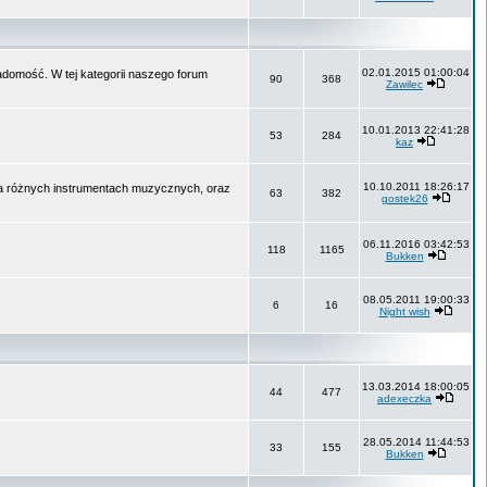
02.01.2015 01:00:04
wiadomość. W tej kategorii naszego forum
90
368
Zawilec
10.01.2013 22:41:28
53
284
kaz
10.10.2011 18:26:17
na różnych instrumentach muzycznych, oraz
63
382
gostek26
06.11.2016 03:42:53
118
1165
Bukken
08.05.2011 19:00:33
6
16
Night wish
13.03.2014 18:00:05
44
477
adexeczka
28.05.2014 11:44:53
33
155
Bukken