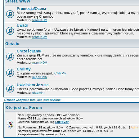
Strefa WWW
Promocja/Ocena
Masz stronę związaną z dobrą muzyką?, pokaż nam ją, wypromuj siebie, a my oce
postaramy się Ci pomóc.
Moderator
team KDM
Uwagi
Uwagi co do tego forum. Uważasz że któraś z kategorii na tym forum jest nie po
nie i o wszystkich sprawach które są związane z działaniem/wyglądem forum.
Moderator
team KDM
Goście
Chrześcijanie
Zasadą grup KDM jest, że nie poruszamy tematów, które mogą dzielić chrześcija
chrzescijanie.net
Moderator
team KDM
Chili My
Oficjalne Forum zespołu
Chili My
Moderator
superHela
Uwielbiam Jezusa
Chcesz porozmawiać o uwielbianiu Boga poprzez muzykę, taniec i inne formy 
Moderator
ujadmin
Oznacz wszystkie fora jako przeczytane
Kto jest na Forum
Nasi użytkownicy napisali
6191
wiadomości
Mamy
45688
zarejestrowanych użytkowników
Ostatnio zarejestrował się
LuzRivar
Na Forum jest
28
użytkowników :: 0 Zarejestrowanych, 0 Ukrytych i 28 Gości [
Admin
Najwięcej użytkowników
1850
było obecnych 14.08.2025 07:31:28
Zarejestrowani Użytkownicy: Brak