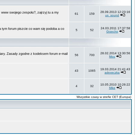
28.09.2013 12:23:16
ć www swojego zespołu?, zajrzyj tu a my
61
159
us_sound
24.03.2011 17:37:58
Na tym forum piszcie co wam się podoba a co
5
52
Grzecho
28.02.2014 13:30:56
 wiary. Zasady zgodne z kodeksem forum e-mail
56
700
Mou
19.03.2014 21:41:43
43
1065
adexeczka
10.05.2010 10:26:22
4
32
Mike
Wszystkie czasy w strefie CET (Europa)