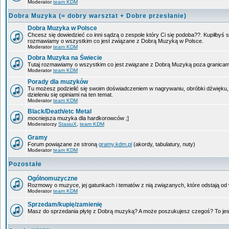
Moderator
team KDM
Dobra Muzyka (= dobry warsztat + Dobre przesłanie)
Dobra Muzyka w Polsce
Chcesz się dowiedzieć co inni sądzą o zespole który Ci się podoba??. Kupiłbyś so
rozmawiamy o wszystkim co jest związane z Dobrą Muzyką w Polsce.
Moderator
team KDM
Dobra Muzyka na Świecie
Tutaj rozmawiamy o wszystkim co jest związane z Dobrą Muzyką poza granicam
Moderator
team KDM
Porady dla muzyków
Tu możesz podzielić się swoim doświadczeniem w nagrywaniu, obróbki dźwięku,
dzieleniu się opiniami na ten temat.
Moderator
team KDM
Black/Death/etc Metal
mocniejsza muzyka dla hardkorowców ;]
Moderatorzy
StasiuX
,
team KDM
Gramy
Forum powiązane ze stroną
gramy.kdm.pl
(akordy, tabulatury, nuty)
Moderator
team KDM
Pozostałe
Ogólnomuzyczne
Rozmowy o muzyce, jej gatunkach i tematów z nią związanych, które odstają od w
Moderator
team KDM
Sprzedam/kupię/zamienię
Masz do sprzedania płytę z Dobrą muzyką? A może poszukujesz czegoś? To jest 