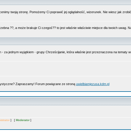
nimy twoją stronę. Pomożemy Ci poprawić jej oglądalność, wizerunek. Nie wiesz jak zrobi
trzebna ??, a może brakuje Ci czegoś?? to jest właśnie właściwie miejsce dla twoich uwag. 
n - za jednym wyjątkiem - grupy Chrześcijanie, która właśnie jest przeznaczona na tematy
artystyczne? Zapraszamy! Forum powiązane ze stroną
uwielbiamjezusa.kdm.pl
istrator
] [
Moderator
]