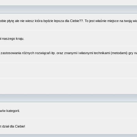
bie płytę ale nie wiesz która będzie lepsza dla Ciebie??. To jest właśnie miejsce na twoją 
i naszego kraju.
 zastosowania różnych rozwiązań itp. oraz znanymi i własnymi technikami (metodami) gry 
/w kategorii.
dział dla Ciebie!