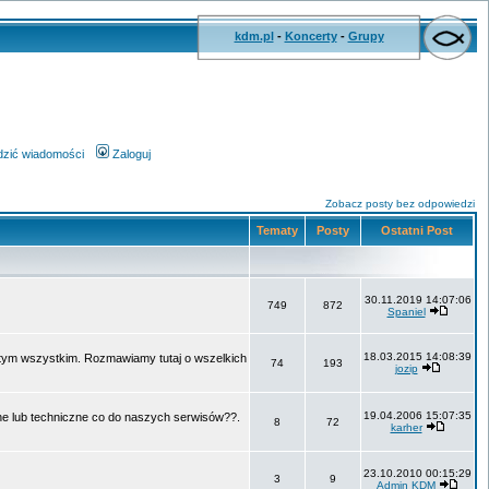
kdm.pl
-
Koncerty
-
Grupy
wdzić wiadomości
Zaloguj
Zobacz posty bez odpowiedzi
Tematy
Posty
Ostatni Post
30.11.2019 14:07:06
749
872
Spaniel
18.03.2015 14:08:39
o tym wszystkim. Rozmawiamy tutaj o wszelkich
74
193
jozip
19.04.2006 15:07:35
ne lub techniczne co do naszych serwisów??.
8
72
karher
23.10.2010 00:15:29
3
9
Admin KDM