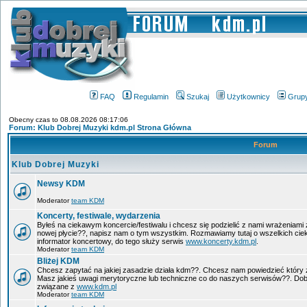
FAQ
Regulamin
Szukaj
Użytkownicy
Grup
Obecny czas to 08.08.2026 08:17:06
Forum: Klub Dobrej Muzyki kdm.pl Strona Główna
Forum
Klub Dobrej Muzyki
Newsy KDM
Moderator
team KDM
Koncerty, festiwale, wydarzenia
Byłeś na ciekawym koncercie/festiwalu i chcesz się podzielić z nami wrażeniami 
nowej płycie??, napisz nam o tym wszystkim. Rozmawiamy tutaj o wszelkich ci
informator koncertowy, do tego służy serwis
www.koncerty.kdm.pl
.
Moderator
team KDM
Bliżej KDM
Chcesz zapytać na jakiej zasadzie działa kdm??. Chcesz nam powiedzieć który 
Masz jakieś uwagi merytoryczne lub techniczne co do naszych serwisów??. Dobr
związane z
www.kdm.pl
Moderator
team KDM