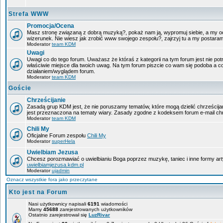
Strefa WWW
Promocja/Ocena
Masz stronę związaną z dobrą muzyką?, pokaż nam ją, wypromuj siebie, a my oc
wizerunek. Nie wiesz jak zrobić www swojego zespołu?, zajrzyj tu a my postara
Moderator
team KDM
Uwagi
Uwagi co do tego forum. Uważasz że któraś z kategorii na tym forum jest nie pot
właściwie miejsce dla twoich uwag. Na tym forum piszcie co wam się podoba a c
działaniem/wyglądem forum.
Moderator
team KDM
Goście
Chrześcijanie
Zasadą grup KDM jest, że nie poruszamy tematów, które mogą dzielić chrześcijan
jest przeznaczona na tematy wiary. Zasady zgodne z kodeksem forum e-mail chr
Moderator
team KDM
Chili My
Oficjalne Forum zespołu
Chili My
Moderator
superHela
Uwielbiam Jezusa
Chcesz porozmawiać o uwielbianiu Boga poprzez muzykę, taniec i inne formy a
uwielbiamjezusa.kdm.pl
Moderator
ujadmin
Oznacz wszystkie fora jako przeczytane
Kto jest na Forum
Nasi użytkownicy napisali
6191
wiadomości
Mamy
45688
zarejestrowanych użytkowników
Ostatnio zarejestrował się
LuzRivar