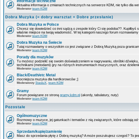
Informacje techniczne
Aktualna informacja o zmianach technicznych na serwerze KDM, nie tylko dla w
Moderator
team KDM
Dobra Muzyka (= dobry warsztat + Dobre przesłanie)
Dobra Muzyka w Polsce
Chcesz się dowiedzieć co inni sądzą o zespole który Ci się podoba??. Kupiłbyś sob
właśnie miejsce na twoją wiadomość. W tej kategorii naszego forum rozmawiam
Moderator
team KDM
Dobra Muzyka na Świecie
Tutaj rozmawiamy o wszystkim co jest związane z Dobrą Muzyką poza granicam
Moderator
team KDM
Porady dla muzyków
Tu możesz podzielić się swoim doświadczeniem w nagrywaniu, obróbki dźwięku, 
technikami (metodami) gry na różnych instrumentach muzycznych, oraz dzieleniu 
Moderator
team KDM
Black/Death/etc Metal
mocniejsza muzyka dla hardkorowców ;]
Moderatorzy
StasiuX
,
team KDM
Gramy
Forum powiązane ze stroną
gramy.kdm.pl
(akordy, tabulatury, nuty)
Moderator
team KDM
Pozostałe
Ogólnomuzyczne
Rozmowy o muzyce, jej gatunkach i tematów z nią związanych, które odstają od w
Moderator
team KDM
Sprzedam/kupię/zamienię
Masz do sprzedania płytę z Dobrą muzyką? A może poszukujesz czegoś? To jest 