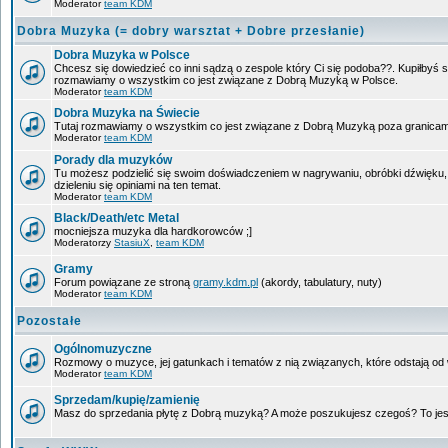
Moderator
team KDM
Dobra Muzyka (= dobry warsztat + Dobre przesłanie)
Dobra Muzyka w Polsce
Chcesz się dowiedzieć co inni sądzą o zespole który Ci się podoba??. Kupiłbyś so
rozmawiamy o wszystkim co jest związane z Dobrą Muzyką w Polsce.
Moderator
team KDM
Dobra Muzyka na Świecie
Tutaj rozmawiamy o wszystkim co jest związane z Dobrą Muzyką poza granicam
Moderator
team KDM
Porady dla muzyków
Tu możesz podzielić się swoim doświadczeniem w nagrywaniu, obróbki dźwięku,
dzieleniu się opiniami na ten temat.
Moderator
team KDM
Black/Death/etc Metal
mocniejsza muzyka dla hardkorowców ;]
Moderatorzy
StasiuX
,
team KDM
Gramy
Forum powiązane ze stroną
gramy.kdm.pl
(akordy, tabulatury, nuty)
Moderator
team KDM
Pozostałe
Ogólnomuzyczne
Rozmowy o muzyce, jej gatunkach i tematów z nią związanych, które odstają od w
Moderator
team KDM
Sprzedam/kupię/zamienię
Masz do sprzedania płytę z Dobrą muzyką? A może poszukujesz czegoś? To jest 