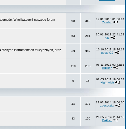
02.01.2015 01:00:04
wiadomość. W tej kategorii naszego forum
90
368
Zawilec
10.01.2013 22:41:28
53
284
kaz
10.10.2011 18:26:17
na różnych instrumentach muzycznych, oraz
63
382
gostek26
06.11.2016 03:42:53
118
1165
Bukken
08.05.2011 19:00:33
6
16
Night wish
13.03.2014 18:00:05
44
477
adexeczka
28.05.2014 11:44:53
33
155
Bukken