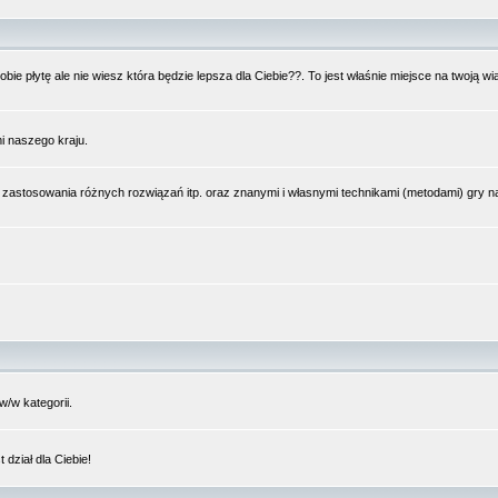
bie płytę ale nie wiesz która będzie lepsza dla Ciebie??. To jest właśnie miejsce na twoją 
i naszego kraju.
 zastosowania różnych rozwiązań itp. oraz znanymi i własnymi technikami (metodami) gry 
/w kategorii.
dział dla Ciebie!