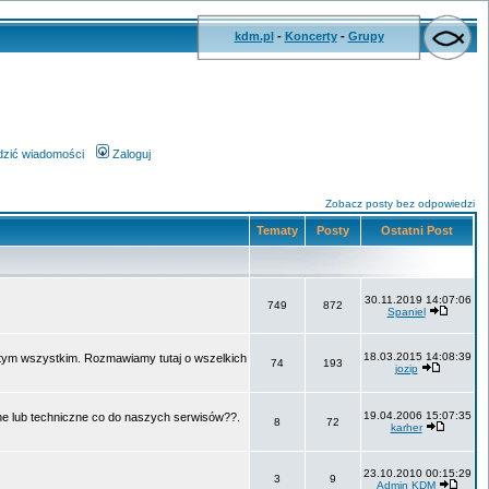
kdm.pl
-
Koncerty
-
Grupy
wdzić wiadomości
Zaloguj
Zobacz posty bez odpowiedzi
Tematy
Posty
Ostatni Post
30.11.2019 14:07:06
749
872
Spaniel
18.03.2015 14:08:39
o tym wszystkim. Rozmawiamy tutaj o wszelkich
74
193
jozip
19.04.2006 15:07:35
ne lub techniczne co do naszych serwisów??.
8
72
karher
23.10.2010 00:15:29
3
9
Admin KDM