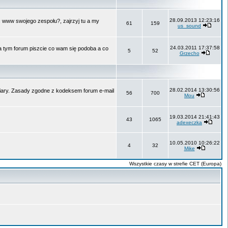
28.09.2013 12:23:16
ć www swojego zespołu?, zajrzyj tu a my
61
159
us_sound
24.03.2011 17:37:58
Na tym forum piszcie co wam się podoba a co
5
52
Grzecho
28.02.2014 13:30:56
 wiary. Zasady zgodne z kodeksem forum e-mail
56
700
Mou
19.03.2014 21:41:43
43
1065
adexeczka
10.05.2010 10:26:22
4
32
Mike
Wszystkie czasy w strefie CET (Europa)