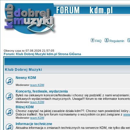
FAQ
Regulamin
Obecny czas to 07.08.2026 21:57:05
Forum: Klub Dobrej Muzyki kdm.pl Strona Główna
Klub Dobrej Muzyki
Newsy KDM
Moderator
team KDM
Koncerty, festiwale, wydarzenia
Byłeś na ciekawym koncercie/festiwalu i chcesz się podzielić z nami wrażeniami
ciekawych wydarzeniach muzycznych. Uwaga!!! forum to nie informator koncerto
Moderator
team KDM
Bliżej KDM
Chcesz zapytać na jakiej zasadzie działa kdm??. Chcesz nam powiedzieć który 
Dobrze trafiłeś!. Na tym forum rozmawiamy o wszystkim co jest związane z
www
Moderator
team KDM
Informacje techniczne
Aktualna informacja o zmianach technicznych na serwerze KDM, nie tylko dla w