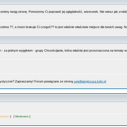
nimy twoją stronę. Pomożemy Ci poprawić jej oglądalność, wizerunek. Nie wiesz jak zrobi
trzebna ??, a może brakuje Ci czegoś?? to jest właśnie właściwie miejsce dla twoich uwag. 
n - za jednym wyjątkiem - grupy Chrześcijanie, która właśnie jest przeznaczona na tematy
artystyczne? Zapraszamy! Forum powiązane ze stroną
uwielbiamjezusa.kdm.pl
istrator
] [
Moderator
]