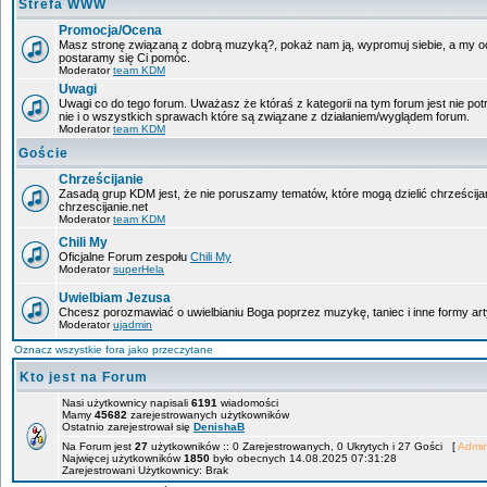
Strefa WWW
Promocja/Ocena
Masz stronę związaną z dobrą muzyką?, pokaż nam ją, wypromuj siebie, a my oce
postaramy się Ci pomóc.
Moderator
team KDM
Uwagi
Uwagi co do tego forum. Uważasz że któraś z kategorii na tym forum jest nie po
nie i o wszystkich sprawach które są związane z działaniem/wyglądem forum.
Moderator
team KDM
Goście
Chrześcijanie
Zasadą grup KDM jest, że nie poruszamy tematów, które mogą dzielić chrześcija
chrzescijanie.net
Moderator
team KDM
Chili My
Oficjalne Forum zespołu
Chili My
Moderator
superHela
Uwielbiam Jezusa
Chcesz porozmawiać o uwielbianiu Boga poprzez muzykę, taniec i inne formy 
Moderator
ujadmin
Oznacz wszystkie fora jako przeczytane
Kto jest na Forum
Nasi użytkownicy napisali
6191
wiadomości
Mamy
45682
zarejestrowanych użytkowników
Ostatnio zarejestrował się
DenishaB
Na Forum jest
27
użytkowników :: 0 Zarejestrowanych, 0 Ukrytych i 27 Gości [
Admin
Najwięcej użytkowników
1850
było obecnych 14.08.2025 07:31:28
Zarejestrowani Użytkownicy: Brak