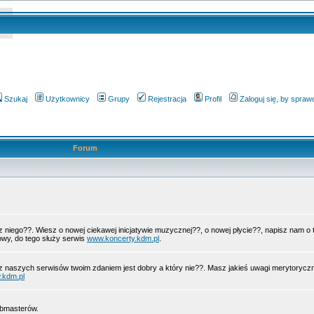
Szukaj
Użytkownicy
Grupy
Rejestracja
Profil
Zaloguj się, by spra
Forum
 z niego??. Wiesz o nowej ciekawej inicjatywie muzycznej??, o nowej płycie??, napisz nam 
wy, do tego służy serwis
www.koncerty.kdm.pl
.
z naszych serwisów twoim zdaniem jest dobry a który nie??. Masz jakieś uwagi merytorycz
.kdm.pl
ebmasterów.