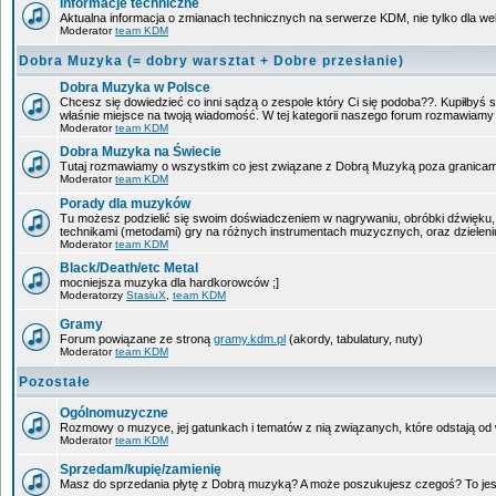
Informacje techniczne
Aktualna informacja o zmianach technicznych na serwerze KDM, nie tylko dla w
Moderator
team KDM
Dobra Muzyka (= dobry warsztat + Dobre przesłanie)
Dobra Muzyka w Polsce
Chcesz się dowiedzieć co inni sądzą o zespole który Ci się podoba??. Kupiłbyś sob
właśnie miejsce na twoją wiadomość. W tej kategorii naszego forum rozmawiam
Moderator
team KDM
Dobra Muzyka na Świecie
Tutaj rozmawiamy o wszystkim co jest związane z Dobrą Muzyką poza granicam
Moderator
team KDM
Porady dla muzyków
Tu możesz podzielić się swoim doświadczeniem w nagrywaniu, obróbki dźwięku, 
technikami (metodami) gry na różnych instrumentach muzycznych, oraz dzieleniu 
Moderator
team KDM
Black/Death/etc Metal
mocniejsza muzyka dla hardkorowców ;]
Moderatorzy
StasiuX
,
team KDM
Gramy
Forum powiązane ze stroną
gramy.kdm.pl
(akordy, tabulatury, nuty)
Moderator
team KDM
Pozostałe
Ogólnomuzyczne
Rozmowy o muzyce, jej gatunkach i tematów z nią związanych, które odstają od w
Moderator
team KDM
Sprzedam/kupię/zamienię
Masz do sprzedania płytę z Dobrą muzyką? A może poszukujesz czegoś? To jest 