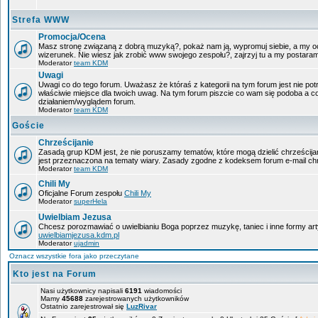
Strefa WWW
Promocja/Ocena
Masz stronę związaną z dobrą muzyką?, pokaż nam ją, wypromuj siebie, a my oc
wizerunek. Nie wiesz jak zrobić www swojego zespołu?, zajrzyj tu a my postara
Moderator
team KDM
Uwagi
Uwagi co do tego forum. Uważasz że któraś z kategorii na tym forum jest nie pot
właściwie miejsce dla twoich uwag. Na tym forum piszcie co wam się podoba a c
działaniem/wyglądem forum.
Moderator
team KDM
Goście
Chrześcijanie
Zasadą grup KDM jest, że nie poruszamy tematów, które mogą dzielić chrześcijan
jest przeznaczona na tematy wiary. Zasady zgodne z kodeksem forum e-mail chr
Moderator
team KDM
Chili My
Oficjalne Forum zespołu
Chili My
Moderator
superHela
Uwielbiam Jezusa
Chcesz porozmawiać o uwielbianiu Boga poprzez muzykę, taniec i inne formy a
uwielbiamjezusa.kdm.pl
Moderator
ujadmin
Oznacz wszystkie fora jako przeczytane
Kto jest na Forum
Nasi użytkownicy napisali
6191
wiadomości
Mamy
45688
zarejestrowanych użytkowników
Ostatnio zarejestrował się
LuzRivar