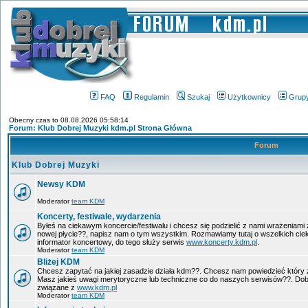
FAQ
Regulamin
Szukaj
Użytkownicy
Grup
Obecny czas to 08.08.2026 05:58:14
Forum: Klub Dobrej Muzyki kdm.pl Strona Główna
Forum
Klub Dobrej Muzyki
Newsy KDM
Moderator
team KDM
Koncerty, festiwale, wydarzenia
Byłeś na ciekawym koncercie/festiwalu i chcesz się podzielić z nami wrażeniami 
nowej płycie??, napisz nam o tym wszystkim. Rozmawiamy tutaj o wszelkich ci
informator koncertowy, do tego służy serwis
www.koncerty.kdm.pl
.
Moderator
team KDM
Bliżej KDM
Chcesz zapytać na jakiej zasadzie działa kdm??. Chcesz nam powiedzieć który 
Masz jakieś uwagi merytoryczne lub techniczne co do naszych serwisów??. Dobr
związane z
www.kdm.pl
Moderator
team KDM