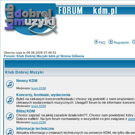
FAQ
Regulamin
Obecny czas to 06.08.2026 07:46:51
Forum: Klub Dobrej Muzyki kdm.pl Strona Główna
Klub Dobrej Muzyki
Newsy KDM
Moderator
team KDM
Koncerty, festiwale, wydarzenia
Byłeś na ciekawym koncercie/festiwalu i chcesz się podzielić z nami wrażeniami
ciekawych wydarzeniach muzycznych. Uwaga!!! forum to nie informator koncerto
Moderator
team KDM
Bliżej KDM
Chcesz zapytać na jakiej zasadzie działa kdm??. Chcesz nam powiedzieć który 
Dobrze trafiłeś!. Na tym forum rozmawiamy o wszystkim co jest związane z
www
Moderator
team KDM
Informacje techniczne
Aktualna informacja o zmianach technicznych na serwerze KDM, nie tylko dla w