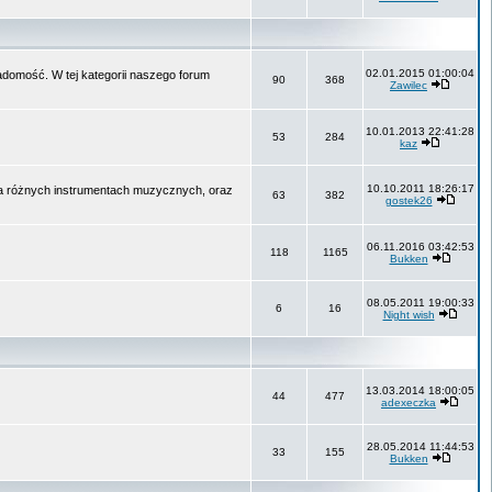
02.01.2015 01:00:04
wiadomość. W tej kategorii naszego forum
90
368
Zawilec
10.01.2013 22:41:28
53
284
kaz
10.10.2011 18:26:17
na różnych instrumentach muzycznych, oraz
63
382
gostek26
06.11.2016 03:42:53
118
1165
Bukken
08.05.2011 19:00:33
6
16
Night wish
13.03.2014 18:00:05
44
477
adexeczka
28.05.2014 11:44:53
33
155
Bukken