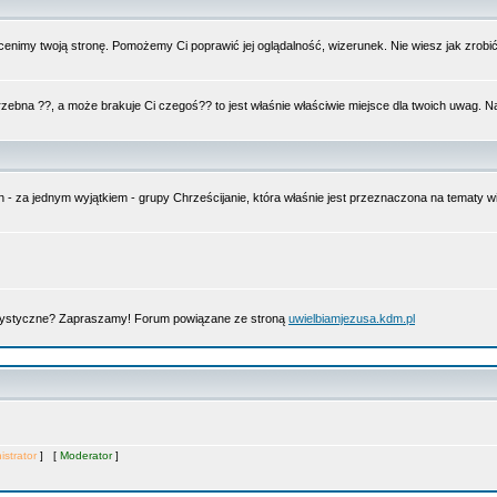
nimy twoją stronę. Pomożemy Ci poprawić jej oglądalność, wizerunek. Nie wiesz jak zrobi
trzebna ??, a może brakuje Ci czegoś?? to jest właśnie właściwie miejsce dla twoich uwag. 
n - za jednym wyjątkiem - grupy Chrześcijanie, która właśnie jest przeznaczona na tematy
artystyczne? Zapraszamy! Forum powiązane ze stroną
uwielbiamjezusa.kdm.pl
istrator
] [
Moderator
]