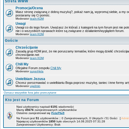
Strefa WWW
Promocja/Ocena
Masz stronę związaną z dobrą muzyką?, pokaż nam ją, wypromuj siebie, a my oce
postaramy się Ci pomóc.
Moderator
team KDM
Uwagi
Uwagi co do tego forum. Uważasz że któraś z kategorii na tym forum jest nie po
nie i o wszystkich sprawach które są związane z działaniem/wyglądem forum.
Moderator
team KDM
Goście
Chrześcijanie
Zasadą grup KDM jest, że nie poruszamy tematów, które mogą dzielić chrześcija
chrzescijanie.net
Moderator
team KDM
Chili My
Oficjalne Forum zespołu
Chili My
Moderator
superHela
Uwielbiam Jezusa
Chcesz porozmawiać o uwielbianiu Boga poprzez muzykę, taniec i inne formy 
Moderator
ujadmin
Oznacz wszystkie fora jako przeczytane
Kto jest na Forum
Nasi użytkownicy napisali
6191
wiadomości
Mamy
45676
zarejestrowanych użytkowników
Ostatnio zarejestrował się
PetePfw9
Na Forum jest
51
użytkowników :: 0 Zarejestrowanych, 0 Ukrytych i 51 Gości [
Admin
Najwięcej użytkowników
1850
było obecnych 14.08.2025 07:31:28
Zarejestrowani Użytkownicy: Brak