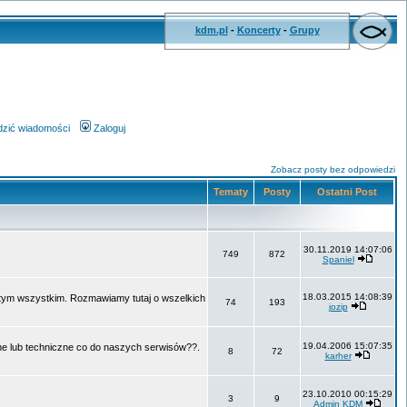
kdm.pl
-
Koncerty
-
Grupy
wdzić wiadomości
Zaloguj
Zobacz posty bez odpowiedzi
Tematy
Posty
Ostatni Post
30.11.2019 14:07:06
749
872
Spaniel
18.03.2015 14:08:39
o tym wszystkim. Rozmawiamy tutaj o wszelkich
74
193
jozip
19.04.2006 15:07:35
ne lub techniczne co do naszych serwisów??.
8
72
karher
23.10.2010 00:15:29
3
9
Admin KDM