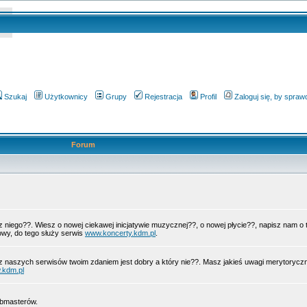
Szukaj
Użytkownicy
Grupy
Rejestracja
Profil
Zaloguj się, by spra
Forum
 z niego??. Wiesz o nowej ciekawej inicjatywie muzycznej??, o nowej płycie??, napisz nam 
wy, do tego służy serwis
www.koncerty.kdm.pl
.
z naszych serwisów twoim zdaniem jest dobry a który nie??. Masz jakieś uwagi merytorycz
.kdm.pl
ebmasterów.