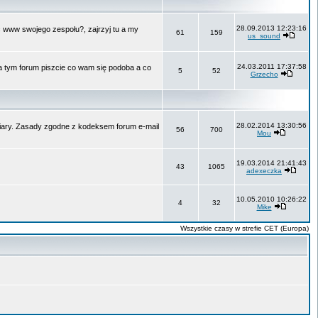
28.09.2013 12:23:16
ć www swojego zespołu?, zajrzyj tu a my
61
159
us_sound
24.03.2011 17:37:58
Na tym forum piszcie co wam się podoba a co
5
52
Grzecho
28.02.2014 13:30:56
 wiary. Zasady zgodne z kodeksem forum e-mail
56
700
Mou
19.03.2014 21:41:43
43
1065
adexeczka
10.05.2010 10:26:22
4
32
Mike
Wszystkie czasy w strefie CET (Europa)