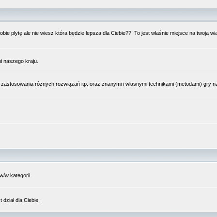
bie płytę ale nie wiesz która będzie lepsza dla Ciebie??. To jest właśnie miejsce na twoją 
i naszego kraju.
 zastosowania różnych rozwiązań itp. oraz znanymi i własnymi technikami (metodami) gry 
/w kategorii.
dział dla Ciebie!