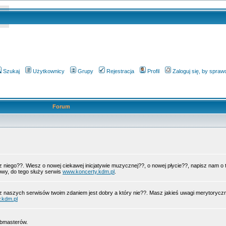
Szukaj
Użytkownicy
Grupy
Rejestracja
Profil
Zaloguj się, by spra
Forum
 z niego??. Wiesz o nowej ciekawej inicjatywie muzycznej??, o nowej płycie??, napisz nam 
wy, do tego służy serwis
www.koncerty.kdm.pl
.
z naszych serwisów twoim zdaniem jest dobry a który nie??. Masz jakieś uwagi merytorycz
.kdm.pl
ebmasterów.