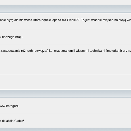
bie płytę ale nie wiesz która będzie lepsza dla Ciebie??. To jest właśnie miejsce na twoją 
i naszego kraju.
 zastosowania różnych rozwiązań itp. oraz znanymi i własnymi technikami (metodami) gry 
/w kategorii.
dział dla Ciebie!