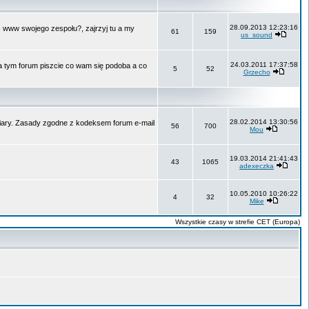
28.09.2013 12:23:16
ć www swojego zespołu?, zajrzyj tu a my
61
159
us_sound
24.03.2011 17:37:58
Na tym forum piszcie co wam się podoba a co
5
52
Grzecho
28.02.2014 13:30:56
 wiary. Zasady zgodne z kodeksem forum e-mail
56
700
Mou
19.03.2014 21:41:43
43
1065
adexeczka
10.05.2010 10:26:22
4
32
Mike
Wszystkie czasy w strefie CET (Europa)