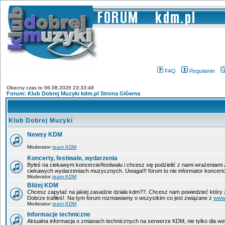
FAQ
Regulamin
Obecny czas to 06.08.2026 23:33:48
Forum: Klub Dobrej Muzyki kdm.pl Strona Główna
Klub Dobrej Muzyki
Newsy KDM
Moderator
team KDM
Koncerty, festiwale, wydarzenia
Byłeś na ciekawym koncercie/festiwalu i chcesz się podzielić z nami wrażeniami
ciekawych wydarzeniach muzycznych. Uwaga!!! forum to nie informator koncerto
Moderator
team KDM
Bliżej KDM
Chcesz zapytać na jakiej zasadzie działa kdm??. Chcesz nam powiedzieć który 
Dobrze trafiłeś!. Na tym forum rozmawiamy o wszystkim co jest związane z
www
Moderator
team KDM
Informacje techniczne
Aktualna informacja o zmianach technicznych na serwerze KDM, nie tylko dla w