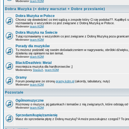
Moderator
team KDM
Dobra Muzyka (= dobry warsztat + Dobre przesłanie)
Dobra Muzyka w Polsce
Chcesz się dowiedzieć co inni sądzą o zespole który Ci się podoba??. Kupiłbyś so
rozmawiamy o wszystkim co jest związane z Dobrą Muzyką w Polsce.
Moderator
team KDM
Dobra Muzyka na Świecie
Tutaj rozmawiamy o wszystkim co jest związane z Dobrą Muzyką poza granicam
Moderator
team KDM
Porady dla muzyków
Tu możesz podzielić się swoim doświadczeniem w nagrywaniu, obróbki dźwięku,
dzieleniu się opiniami na ten temat.
Moderator
team KDM
Black/Death/etc Metal
mocniejsza muzyka dla hardkorowców ;]
Moderatorzy
StasiuX
,
team KDM
Gramy
Forum powiązane ze stroną
gramy.kdm.pl
(akordy, tabulatury, nuty)
Moderator
team KDM
Pozostałe
Ogólnomuzyczne
Rozmowy o muzyce, jej gatunkach i tematów z nią związanych, które odstają od w
Moderator
team KDM
Sprzedam/kupię/zamienię
Masz do sprzedania płytę z Dobrą muzyką? A może poszukujesz czegoś? To jest 