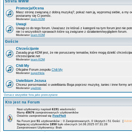
Strefa WWW
Promocja/Ocena
Masz stronę związaną z dobrą muzyką?, pokaż nam ją, wypromuj siebie, a my oce
postaramy się Ci pomóc.
Moderator
team KDM
Uwagi
Uwagi co do tego forum. Uważasz że któraś z kategorii na tym forum jest nie po
nie i o wszystkich sprawach które są związane z działaniem/wyglądem forum.
Moderator
team KDM
Goście
Chrześcijanie
Zasadą grup KDM jest, że nie poruszamy tematów, które mogą dzielić chrześcija
chrzescijanie.net
Moderator
team KDM
Chili My
Oficjalne Forum zespołu
Chili My
Moderator
superHela
Uwielbiam Jezusa
Chcesz porozmawiać o uwielbianiu Boga poprzez muzykę, taniec i inne formy 
Moderator
ujadmin
Oznacz wszystkie fora jako przeczytane
Kto jest na Forum
Nasi użytkownicy napisali
6191
wiadomości
Mamy
45676
zarejestrowanych użytkowników
Ostatnio zarejestrował się
PetePfw9
Na Forum jest
51
użytkowników :: 0 Zarejestrowanych, 0 Ukrytych i 51 Gości [
Admin
Najwięcej użytkowników
1850
było obecnych 14.08.2025 07:31:28
Zarejestrowani Użytkownicy: Brak