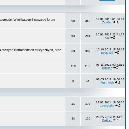
02.01.2015 01:00:04
wiadomość. W tej kategorii naszego forum
90
368
Zawilec
10.01.2013 22:41:28
53
284
kaz
10.10.2011 18:26:17
na różnych instrumentach muzycznych, oraz
63
382
gostek26
06.11.2016 03:42:53
118
1165
Bukken
08.05.2011 19:00:33
6
16
Night wish
13.03.2014 18:00:05
44
477
adexeczka
28.05.2014 11:44:53
33
155
Bukken