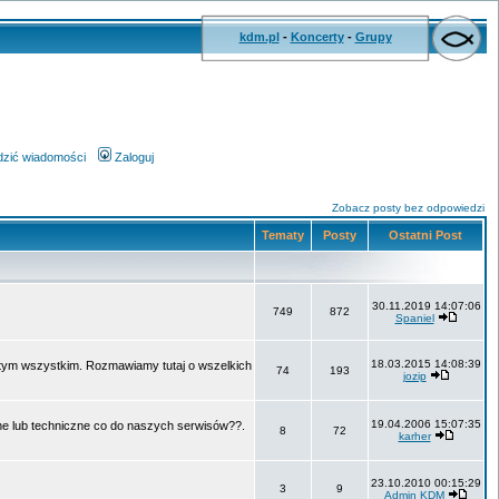
kdm.pl
-
Koncerty
-
Grupy
wdzić wiadomości
Zaloguj
Zobacz posty bez odpowiedzi
Tematy
Posty
Ostatni Post
30.11.2019 14:07:06
749
872
Spaniel
18.03.2015 14:08:39
o tym wszystkim. Rozmawiamy tutaj o wszelkich
74
193
jozip
19.04.2006 15:07:35
ne lub techniczne co do naszych serwisów??.
8
72
karher
23.10.2010 00:15:29
3
9
Admin KDM