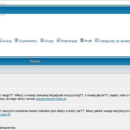
Szukaj
Użytkownicy
Grupy
Rejestracja
Profil
Zaloguj się, by spra
Forum
 z niego??. Wiesz o nowej ciekawej inicjatywie muzycznej??, o nowej płycie??, napisz nam 
wy, do tego służy serwis
www.koncerty.kdm.pl
.
z naszych serwisów twoim zdaniem jest dobry a który nie??. Masz jakieś uwagi merytorycz
.kdm.pl
ebmasterów.