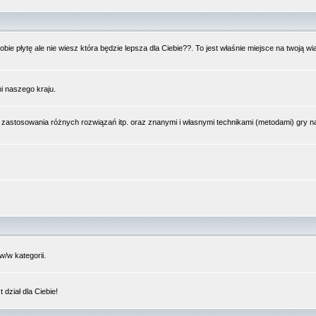
bie płytę ale nie wiesz która będzie lepsza dla Ciebie??. To jest właśnie miejsce na twoją 
i naszego kraju.
 zastosowania różnych rozwiązań itp. oraz znanymi i własnymi technikami (metodami) gry 
/w kategorii.
dział dla Ciebie!