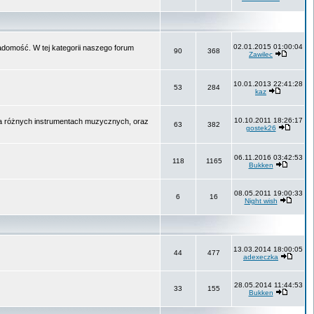
02.01.2015 01:00:04
wiadomość. W tej kategorii naszego forum
90
368
Zawilec
10.01.2013 22:41:28
53
284
kaz
10.10.2011 18:26:17
na różnych instrumentach muzycznych, oraz
63
382
gostek26
06.11.2016 03:42:53
118
1165
Bukken
08.05.2011 19:00:33
6
16
Night wish
13.03.2014 18:00:05
44
477
adexeczka
28.05.2014 11:44:53
33
155
Bukken