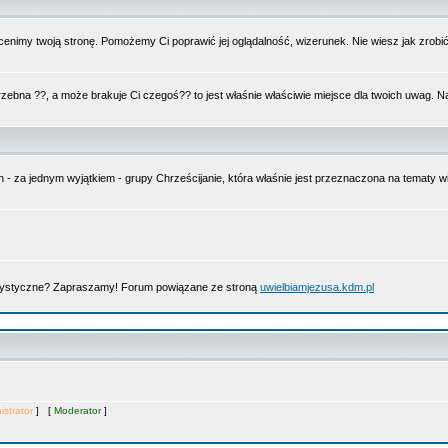
nimy twoją stronę. Pomożemy Ci poprawić jej oglądalność, wizerunek. Nie wiesz jak zrobi
trzebna ??, a może brakuje Ci czegoś?? to jest właśnie właściwie miejsce dla twoich uwag. 
n - za jednym wyjątkiem - grupy Chrześcijanie, która właśnie jest przeznaczona na tematy
artystyczne? Zapraszamy! Forum powiązane ze stroną
uwielbiamjezusa.kdm.pl
istrator
] [
Moderator
]