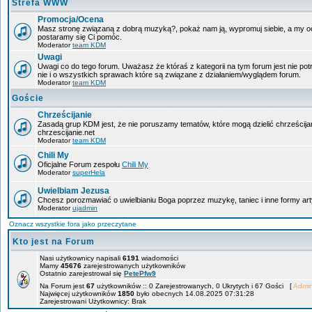
Strefa WWW
Promocja/Ocena
Masz stronę związaną z dobrą muzyką?, pokaż nam ją, wypromuj siebie, a my oce
postaramy się Ci pomóc.
Moderator
team KDM
Uwagi
Uwagi co do tego forum. Uważasz że któraś z kategorii na tym forum jest nie po
nie i o wszystkich sprawach które są związane z działaniem/wyglądem forum.
Moderator
team KDM
Goście
Chrześcijanie
Zasadą grup KDM jest, że nie poruszamy tematów, które mogą dzielić chrześcija
chrzescijanie.net
Moderator
team KDM
Chili My
Oficjalne Forum zespołu
Chili My
Moderator
superHela
Uwielbiam Jezusa
Chcesz porozmawiać o uwielbianiu Boga poprzez muzykę, taniec i inne formy 
Moderator
ujadmin
Oznacz wszystkie fora jako przeczytane
Kto jest na Forum
Nasi użytkownicy napisali
6191
wiadomości
Mamy
45676
zarejestrowanych użytkowników
Ostatnio zarejestrował się
PetePfw9
Na Forum jest
67
użytkowników :: 0 Zarejestrowanych, 0 Ukrytych i 67 Gości [
Admin
Najwięcej użytkowników
1850
było obecnych 14.08.2025 07:31:28
Zarejestrowani Użytkownicy: Brak