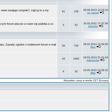
28.09.2013 12:23:16
ć www swojego zespołu?, zajrzyj tu a my
61
159
us_sound
24.03.2011 17:37:58
Na tym forum piszcie co wam się podoba a co
5
52
Grzecho
28.02.2014 13:30:56
 wiary. Zasady zgodne z kodeksem forum e-mail
56
700
Mou
19.03.2014 21:41:43
43
1065
adexeczka
10.05.2010 10:26:22
4
32
Mike
Wszystkie czasy w strefie CET (Europa)