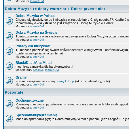
Moderator
team KDM
Dobra Muzyka (= dobry warsztat + Dobre przesłanie)
Dobra Muzyka w Polsce
Chcesz się dowiedzieć co inni sądzą o zespole który Ci się podoba??. Kupiłbyś so
rozmawiamy o wszystkim co jest związane z Dobrą Muzyką w Polsce.
Moderator
team KDM
Dobra Muzyka na Świecie
Tutaj rozmawiamy o wszystkim co jest związane z Dobrą Muzyką poza granicam
Moderator
team KDM
Porady dla muzyków
Tu możesz podzielić się swoim doświadczeniem w nagrywaniu, obróbki dźwięku,
dzieleniu się opiniami na ten temat.
Moderator
team KDM
Black/Death/etc Metal
mocniejsza muzyka dla hardkorowców ;]
Moderatorzy
StasiuX
,
team KDM
Gramy
Forum powiązane ze stroną
gramy.kdm.pl
(akordy, tabulatury, nuty)
Moderator
team KDM
Pozostałe
Ogólnomuzyczne
Rozmowy o muzyce, jej gatunkach i tematów z nią związanych, które odstają od w
Moderator
team KDM
Sprzedam/kupię/zamienię
Masz do sprzedania płytę z Dobrą muzyką? A może poszukujesz czegoś? To jest 