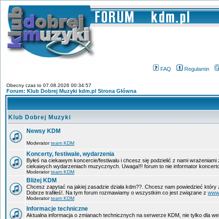
FAQ
Regulamin
Obecny czas to 07.08.2026 00:34:57
Forum: Klub Dobrej Muzyki kdm.pl Strona Główna
Klub Dobrej Muzyki
Newsy KDM
Moderator
team KDM
Koncerty, festiwale, wydarzenia
Byłeś na ciekawym koncercie/festiwalu i chcesz się podzielić z nami wrażeniami
ciekawych wydarzeniach muzycznych. Uwaga!!! forum to nie informator koncerto
Moderator
team KDM
Bliżej KDM
Chcesz zapytać na jakiej zasadzie działa kdm??. Chcesz nam powiedzieć który 
Dobrze trafiłeś!. Na tym forum rozmawiamy o wszystkim co jest związane z
www
Moderator
team KDM
Informacje techniczne
Aktualna informacja o zmianach technicznych na serwerze KDM, nie tylko dla w