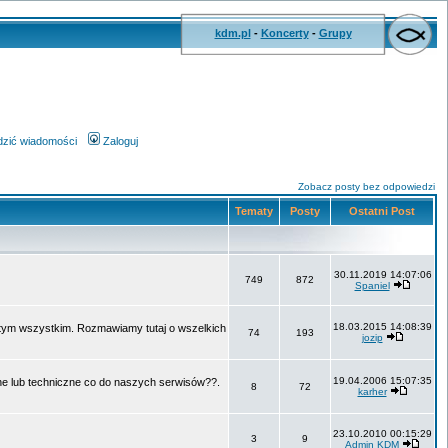
kdm.pl
-
Koncerty
-
Grupy
wdzić wiadomości
Zaloguj
Zobacz posty bez odpowiedzi
Tematy
Posty
Ostatni Post
30.11.2019 14:07:06
749
872
Spaniel
18.03.2015 14:08:39
o tym wszystkim. Rozmawiamy tutaj o wszelkich
74
193
jozip
19.04.2006 15:07:35
ne lub techniczne co do naszych serwisów??.
8
72
karher
23.10.2010 00:15:29
3
9
Admin KDM