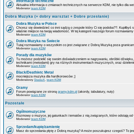
Informacje techniczne
Aktualna informacja o zmianach technicznych na serwerze KDM, nie tylko dla w
Moderator
team KDM
Dobra Muzyka (= dobry warsztat + Dobre przesłanie)
Dobra Muzyka w Polsce
Chcesz się dowiedzieć co inni sądzą o zespole który Ci się podoba??. Kupiłbyś sob
właśnie miejsce na twoją wiadomość. W tej kategorii naszego forum rozmawiam
Moderator
team KDM
Dobra Muzyka na Świecie
Tutaj rozmawiamy o wszystkim co jest związane z Dobrą Muzyką poza granicam
Moderator
team KDM
Porady dla muzyków
Tu możesz podzielić się swoim doświadczeniem w nagrywaniu, obróbki dźwięku, 
technikami (metodami) gry na różnych instrumentach muzycznych, oraz dzieleniu 
Moderator
team KDM
Black/Death/etc Metal
mocniejsza muzyka dla hardkorowców ;]
Moderatorzy
StasiuX
,
team KDM
Gramy
Forum powiązane ze stroną
gramy.kdm.pl
(akordy, tabulatury, nuty)
Moderator
team KDM
Pozostałe
Ogólnomuzyczne
Rozmowy o muzyce, jej gatunkach i tematów z nią związanych, które odstają od w
Moderator
team KDM
Sprzedam/kupię/zamienię
Masz do sprzedania płytę z Dobrą muzyką? A może poszukujesz czegoś? To jest 