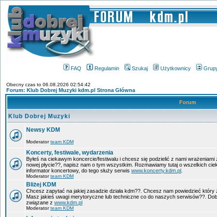
FAQ
Regulamin
Szukaj
Użytkownicy
Grup
Obecny czas to 06.08.2026 02:54:42
Forum: Klub Dobrej Muzyki kdm.pl Strona Główna
Forum
Klub Dobrej Muzyki
Newsy KDM
Moderator
team KDM
Koncerty, festiwale, wydarzenia
Byłeś na ciekawym koncercie/festiwalu i chcesz się podzielić z nami wrażeniami 
nowej płycie??, napisz nam o tym wszystkim. Rozmawiamy tutaj o wszelkich ci
informator koncertowy, do tego służy serwis
www.koncerty.kdm.pl
.
Moderator
team KDM
Bliżej KDM
Chcesz zapytać na jakiej zasadzie działa kdm??. Chcesz nam powiedzieć który 
Masz jakieś uwagi merytoryczne lub techniczne co do naszych serwisów??. Dobr
związane z
www.kdm.pl
Moderator
team KDM