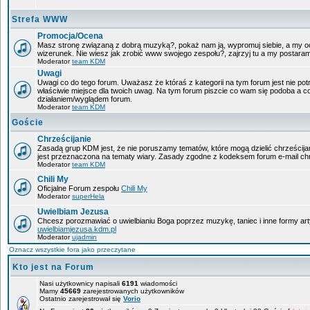
Strefa WWW
Promocja/Ocena
Masz stronę związaną z dobrą muzyką?, pokaż nam ją, wypromuj siebie, a my oc
wizerunek. Nie wiesz jak zrobić www swojego zespołu?, zajrzyj tu a my postara
Moderator
team KDM
Uwagi
Uwagi co do tego forum. Uważasz że któraś z kategorii na tym forum jest nie pot
właściwie miejsce dla twoich uwag. Na tym forum piszcie co wam się podoba a c
działaniem/wyglądem forum.
Moderator
team KDM
Goście
Chrześcijanie
Zasadą grup KDM jest, że nie poruszamy tematów, które mogą dzielić chrześcijan
jest przeznaczona na tematy wiary. Zasady zgodne z kodeksem forum e-mail chr
Moderator
team KDM
Chili My
Oficjalne Forum zespołu
Chili My
Moderator
superHela
Uwielbiam Jezusa
Chcesz porozmawiać o uwielbianiu Boga poprzez muzykę, taniec i inne formy a
uwielbiamjezusa.kdm.pl
Moderator
ujadmin
Oznacz wszystkie fora jako przeczytane
Kto jest na Forum
Nasi użytkownicy napisali
6191
wiadomości
Mamy
45669
zarejestrowanych użytkowników
Ostatnio zarejestrował się
Vorio