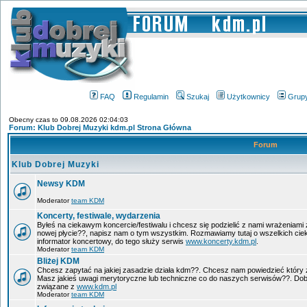
FAQ
Regulamin
Szukaj
Użytkownicy
Grup
Obecny czas to 09.08.2026 02:04:03
Forum: Klub Dobrej Muzyki kdm.pl Strona Główna
Forum
Klub Dobrej Muzyki
Newsy KDM
Moderator
team KDM
Koncerty, festiwale, wydarzenia
Byłeś na ciekawym koncercie/festiwalu i chcesz się podzielić z nami wrażeniami 
nowej płycie??, napisz nam o tym wszystkim. Rozmawiamy tutaj o wszelkich ci
informator koncertowy, do tego służy serwis
www.koncerty.kdm.pl
.
Moderator
team KDM
Bliżej KDM
Chcesz zapytać na jakiej zasadzie działa kdm??. Chcesz nam powiedzieć który 
Masz jakieś uwagi merytoryczne lub techniczne co do naszych serwisów??. Dobr
związane z
www.kdm.pl
Moderator
team KDM