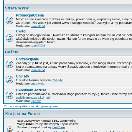
Strefa WWW
Promocja/Ocena
Masz stronę związaną z dobrą muzyką?, pokaż nam ją, wypromuj siebie, a my oc
wizerunek. Nie wiesz jak zrobić www swojego zespołu?, zajrzyj tu a my postara
Moderator
team KDM
Uwagi
Uwagi co do tego forum. Uważasz że któraś z kategorii na tym forum jest nie pot
właściwie miejsce dla twoich uwag. Na tym forum piszcie co wam się podoba a c
działaniem/wyglądem forum.
Moderator
team KDM
Goście
Chrześcijanie
Zasadą grup KDM jest, że nie poruszamy tematów, które mogą dzielić chrześcijan
jest przeznaczona na tematy wiary. Zasady zgodne z kodeksem forum e-mail chr
Moderator
team KDM
Chili My
Oficjalne Forum zespołu
Chili My
Moderator
superHela
Uwielbiam Jezusa
Chcesz porozmawiać o uwielbianiu Boga poprzez muzykę, taniec i inne formy a
uwielbiamjezusa.kdm.pl
Moderator
ujadmin
Oznacz wszystkie fora jako przeczytane
Kto jest na Forum
Nasi użytkownicy napisali
6191
wiadomości
Mamy
45688
zarejestrowanych użytkowników
Ostatnio zarejestrował się
LuzRivar