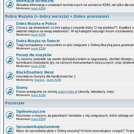
Informacje techniczne
Aktualna informacja o zmianach technicznych na serwerze KDM, nie tylko dla w
Moderator
team KDM
Dobra Muzyka (= dobry warsztat + Dobre przesłanie)
Dobra Muzyka w Polsce
Chcesz się dowiedzieć co inni sądzą o zespole który Ci się podoba??. Kupiłbyś sob
właśnie miejsce na twoją wiadomość. W tej kategorii naszego forum rozmawiam
Moderator
team KDM
Dobra Muzyka na Świecie
Tutaj rozmawiamy o wszystkim co jest związane z Dobrą Muzyką poza granicam
Moderator
team KDM
Porady dla muzyków
Tu możesz podzielić się swoim doświadczeniem w nagrywaniu, obróbki dźwięku, 
technikami (metodami) gry na różnych instrumentach muzycznych, oraz dzieleniu 
Moderator
team KDM
Black/Death/etc Metal
mocniejsza muzyka dla hardkorowców ;]
Moderatorzy
StasiuX
,
team KDM
Gramy
Forum powiązane ze stroną
gramy.kdm.pl
(akordy, tabulatury, nuty)
Moderator
team KDM
Pozostałe
Ogólnomuzyczne
Rozmowy o muzyce, jej gatunkach i tematów z nią związanych, które odstają od w
Moderator
team KDM
Sprzedam/kupię/zamienię
Masz do sprzedania płytę z Dobrą muzyką? A może poszukujesz czegoś? To jest 