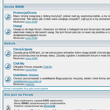
Strefa WWW
Promocja/Ocena
Masz stronę związaną z dobrą muzyką?, pokaż nam ją, wypromuj siebie, a my oc
wizerunek. Nie wiesz jak zrobić www swojego zespołu?, zajrzyj tu a my postara
Moderator
team KDM
Uwagi
Uwagi co do tego forum. Uważasz że któraś z kategorii na tym forum jest nie pot
właściwie miejsce dla twoich uwag. Na tym forum piszcie co wam się podoba a c
działaniem/wyglądem forum.
Moderator
team KDM
Goście
Chrześcijanie
Zasadą grup KDM jest, że nie poruszamy tematów, które mogą dzielić chrześcijan
jest przeznaczona na tematy wiary. Zasady zgodne z kodeksem forum e-mail chr
Moderator
team KDM
Chili My
Oficjalne Forum zespołu
Chili My
Moderator
superHela
Uwielbiam Jezusa
Chcesz porozmawiać o uwielbianiu Boga poprzez muzykę, taniec i inne formy a
uwielbiamjezusa.kdm.pl
Moderator
ujadmin
Oznacz wszystkie fora jako przeczytane
Kto jest na Forum
Nasi użytkownicy napisali
6191
wiadomości
Mamy
45682
zarejestrowanych użytkowników
Ostatnio zarejestrował się
DenishaB