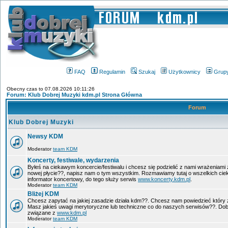
FAQ
Regulamin
Szukaj
Użytkownicy
Grup
Obecny czas to 07.08.2026 10:11:26
Forum: Klub Dobrej Muzyki kdm.pl Strona Główna
Forum
Klub Dobrej Muzyki
Newsy KDM
Moderator
team KDM
Koncerty, festiwale, wydarzenia
Byłeś na ciekawym koncercie/festiwalu i chcesz się podzielić z nami wrażeniami 
nowej płycie??, napisz nam o tym wszystkim. Rozmawiamy tutaj o wszelkich ci
informator koncertowy, do tego służy serwis
www.koncerty.kdm.pl
.
Moderator
team KDM
Bliżej KDM
Chcesz zapytać na jakiej zasadzie działa kdm??. Chcesz nam powiedzieć który 
Masz jakieś uwagi merytoryczne lub techniczne co do naszych serwisów??. Dobr
związane z
www.kdm.pl
Moderator
team KDM