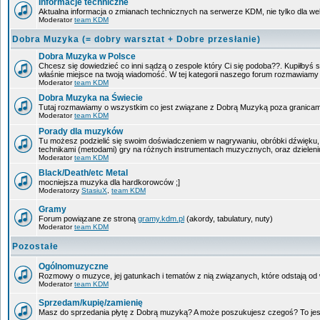
Informacje techniczne
Aktualna informacja o zmianach technicznych na serwerze KDM, nie tylko dla w
Moderator
team KDM
Dobra Muzyka (= dobry warsztat + Dobre przesłanie)
Dobra Muzyka w Polsce
Chcesz się dowiedzieć co inni sądzą o zespole który Ci się podoba??. Kupiłbyś sob
właśnie miejsce na twoją wiadomość. W tej kategorii naszego forum rozmawiam
Moderator
team KDM
Dobra Muzyka na Świecie
Tutaj rozmawiamy o wszystkim co jest związane z Dobrą Muzyką poza granicam
Moderator
team KDM
Porady dla muzyków
Tu możesz podzielić się swoim doświadczeniem w nagrywaniu, obróbki dźwięku, 
technikami (metodami) gry na różnych instrumentach muzycznych, oraz dzieleniu 
Moderator
team KDM
Black/Death/etc Metal
mocniejsza muzyka dla hardkorowców ;]
Moderatorzy
StasiuX
,
team KDM
Gramy
Forum powiązane ze stroną
gramy.kdm.pl
(akordy, tabulatury, nuty)
Moderator
team KDM
Pozostałe
Ogólnomuzyczne
Rozmowy o muzyce, jej gatunkach i tematów z nią związanych, które odstają od w
Moderator
team KDM
Sprzedam/kupię/zamienię
Masz do sprzedania płytę z Dobrą muzyką? A może poszukujesz czegoś? To jest 