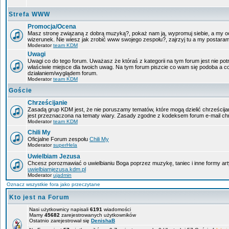
Strefa WWW
Promocja/Ocena
Masz stronę związaną z dobrą muzyką?, pokaż nam ją, wypromuj siebie, a my oc
wizerunek. Nie wiesz jak zrobić www swojego zespołu?, zajrzyj tu a my postara
Moderator
team KDM
Uwagi
Uwagi co do tego forum. Uważasz że któraś z kategorii na tym forum jest nie pot
właściwie miejsce dla twoich uwag. Na tym forum piszcie co wam się podoba a c
działaniem/wyglądem forum.
Moderator
team KDM
Goście
Chrześcijanie
Zasadą grup KDM jest, że nie poruszamy tematów, które mogą dzielić chrześcijan
jest przeznaczona na tematy wiary. Zasady zgodne z kodeksem forum e-mail chr
Moderator
team KDM
Chili My
Oficjalne Forum zespołu
Chili My
Moderator
superHela
Uwielbiam Jezusa
Chcesz porozmawiać o uwielbianiu Boga poprzez muzykę, taniec i inne formy a
uwielbiamjezusa.kdm.pl
Moderator
ujadmin
Oznacz wszystkie fora jako przeczytane
Kto jest na Forum
Nasi użytkownicy napisali
6191
wiadomości
Mamy
45682
zarejestrowanych użytkowników
Ostatnio zarejestrował się
DenishaB