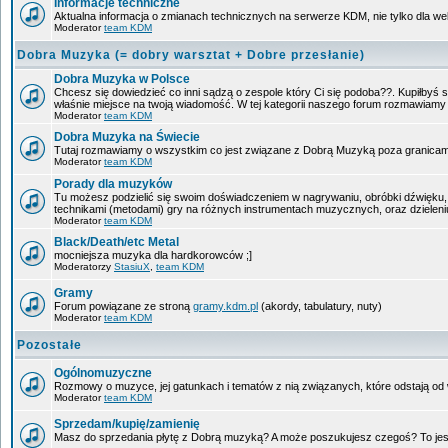
Informacje techniczne
Aktualna informacja o zmianach technicznych na serwerze KDM, nie tylko dla w
Moderator
team KDM
Dobra Muzyka (= dobry warsztat + Dobre przesłanie)
Dobra Muzyka w Polsce
Chcesz się dowiedzieć co inni sądzą o zespole który Ci się podoba??. Kupiłbyś sob
właśnie miejsce na twoją wiadomość. W tej kategorii naszego forum rozmawiam
Moderator
team KDM
Dobra Muzyka na Świecie
Tutaj rozmawiamy o wszystkim co jest związane z Dobrą Muzyką poza granicam
Moderator
team KDM
Porady dla muzyków
Tu możesz podzielić się swoim doświadczeniem w nagrywaniu, obróbki dźwięku, 
technikami (metodami) gry na różnych instrumentach muzycznych, oraz dzieleniu 
Moderator
team KDM
Black/Death/etc Metal
mocniejsza muzyka dla hardkorowców ;]
Moderatorzy
StasiuX
,
team KDM
Gramy
Forum powiązane ze stroną
gramy.kdm.pl
(akordy, tabulatury, nuty)
Moderator
team KDM
Pozostałe
Ogólnomuzyczne
Rozmowy o muzyce, jej gatunkach i tematów z nią związanych, które odstają od w
Moderator
team KDM
Sprzedam/kupię/zamienię
Masz do sprzedania płytę z Dobrą muzyką? A może poszukujesz czegoś? To jest 