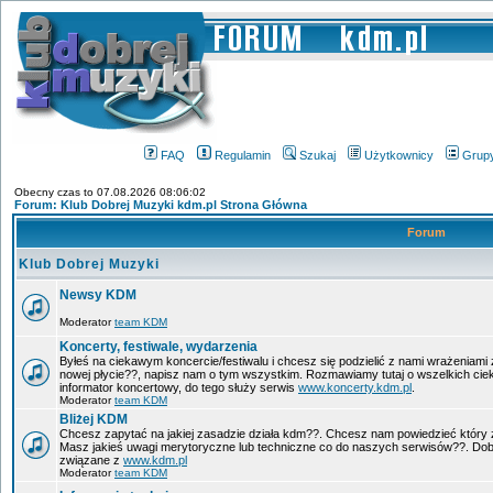
FAQ
Regulamin
Szukaj
Użytkownicy
Grup
Obecny czas to 07.08.2026 08:06:02
Forum: Klub Dobrej Muzyki kdm.pl Strona Główna
Forum
Klub Dobrej Muzyki
Newsy KDM
Moderator
team KDM
Koncerty, festiwale, wydarzenia
Byłeś na ciekawym koncercie/festiwalu i chcesz się podzielić z nami wrażeniami 
nowej płycie??, napisz nam o tym wszystkim. Rozmawiamy tutaj o wszelkich ci
informator koncertowy, do tego służy serwis
www.koncerty.kdm.pl
.
Moderator
team KDM
Bliżej KDM
Chcesz zapytać na jakiej zasadzie działa kdm??. Chcesz nam powiedzieć który 
Masz jakieś uwagi merytoryczne lub techniczne co do naszych serwisów??. Dobr
związane z
www.kdm.pl
Moderator
team KDM