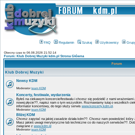
FAQ
Regulamin
Szukaj
Użytkownicy
Grup
Obecny czas to 06.08.2026 21:52:14
Forum: Klub Dobrej Muzyki kdm.pl Strona Główna
Forum
Klub Dobrej Muzyki
Newsy KDM
Moderator
team KDM
Koncerty, festiwale, wydarzenia
Byłeś na ciekawym koncercie/festiwalu i chcesz się podzielić z nami wrażeniami 
nowej płycie??, napisz nam o tym wszystkim. Rozmawiamy tutaj o wszelkich ci
informator koncertowy, do tego służy serwis
www.koncerty.kdm.pl
.
Moderator
team KDM
Bliżej KDM
Chcesz zapytać na jakiej zasadzie działa kdm??. Chcesz nam powiedzieć który 
Masz jakieś uwagi merytoryczne lub techniczne co do naszych serwisów??. Dobr
związane z
www.kdm.pl
Moderator
team KDM