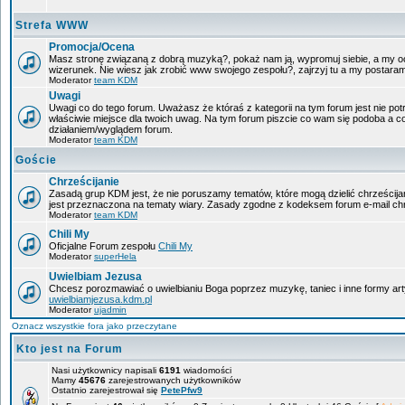
Strefa WWW
Promocja/Ocena
Masz stronę związaną z dobrą muzyką?, pokaż nam ją, wypromuj siebie, a my oc
wizerunek. Nie wiesz jak zrobić www swojego zespołu?, zajrzyj tu a my postara
Moderator
team KDM
Uwagi
Uwagi co do tego forum. Uważasz że któraś z kategorii na tym forum jest nie pot
właściwie miejsce dla twoich uwag. Na tym forum piszcie co wam się podoba a c
działaniem/wyglądem forum.
Moderator
team KDM
Goście
Chrześcijanie
Zasadą grup KDM jest, że nie poruszamy tematów, które mogą dzielić chrześcijan
jest przeznaczona na tematy wiary. Zasady zgodne z kodeksem forum e-mail chr
Moderator
team KDM
Chili My
Oficjalne Forum zespołu
Chili My
Moderator
superHela
Uwielbiam Jezusa
Chcesz porozmawiać o uwielbianiu Boga poprzez muzykę, taniec i inne formy a
uwielbiamjezusa.kdm.pl
Moderator
ujadmin
Oznacz wszystkie fora jako przeczytane
Kto jest na Forum
Nasi użytkownicy napisali
6191
wiadomości
Mamy
45676
zarejestrowanych użytkowników
Ostatnio zarejestrował się
PetePfw9