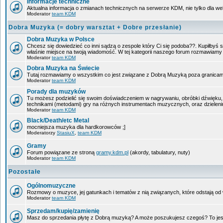
Informacje techniczne
Aktualna informacja o zmianach technicznych na serwerze KDM, nie tylko dla w
Moderator
team KDM
Dobra Muzyka (= dobry warsztat + Dobre przesłanie)
Dobra Muzyka w Polsce
Chcesz się dowiedzieć co inni sądzą o zespole który Ci się podoba??. Kupiłbyś sob
właśnie miejsce na twoją wiadomość. W tej kategorii naszego forum rozmawiam
Moderator
team KDM
Dobra Muzyka na Świecie
Tutaj rozmawiamy o wszystkim co jest związane z Dobrą Muzyką poza granicam
Moderator
team KDM
Porady dla muzyków
Tu możesz podzielić się swoim doświadczeniem w nagrywaniu, obróbki dźwięku, 
technikami (metodami) gry na różnych instrumentach muzycznych, oraz dzieleniu 
Moderator
team KDM
Black/Death/etc Metal
mocniejsza muzyka dla hardkorowców ;]
Moderatorzy
StasiuX
,
team KDM
Gramy
Forum powiązane ze stroną
gramy.kdm.pl
(akordy, tabulatury, nuty)
Moderator
team KDM
Pozostałe
Ogólnomuzyczne
Rozmowy o muzyce, jej gatunkach i tematów z nią związanych, które odstają od w
Moderator
team KDM
Sprzedam/kupię/zamienię
Masz do sprzedania płytę z Dobrą muzyką? A może poszukujesz czegoś? To jest 