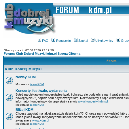
FAQ
Regulamin
Szukaj
Użytkownicy
Grup
Obecny czas to 07.08.2026 23:17:50
Forum: Klub Dobrej Muzyki kdm.pl Strona Główna
Forum
Klub Dobrej Muzyki
Newsy KDM
Moderator
team KDM
Koncerty, festiwale, wydarzenia
Byłeś na ciekawym koncercie/festiwalu i chcesz się podzielić z nami wrażeniami 
nowej płycie??, napisz nam o tym wszystkim. Rozmawiamy tutaj o wszelkich ci
informator koncertowy, do tego służy serwis
www.koncerty.kdm.pl
.
Moderator
team KDM
Bliżej KDM
Chcesz zapytać na jakiej zasadzie działa kdm??. Chcesz nam powiedzieć który 
Masz jakieś uwagi merytoryczne lub techniczne co do naszych serwisów??. Dobr
związane z
www.kdm.pl
Moderator
team KDM