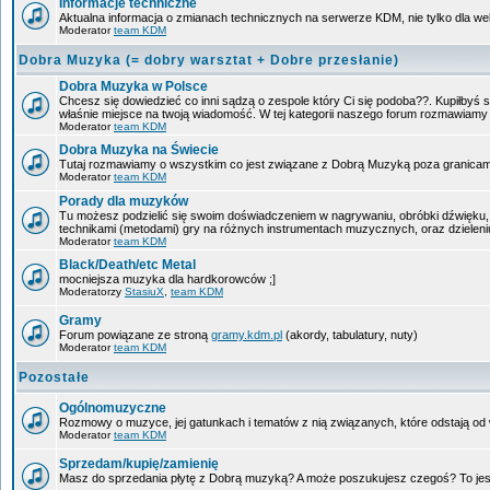
Informacje techniczne
Aktualna informacja o zmianach technicznych na serwerze KDM, nie tylko dla w
Moderator
team KDM
Dobra Muzyka (= dobry warsztat + Dobre przesłanie)
Dobra Muzyka w Polsce
Chcesz się dowiedzieć co inni sądzą o zespole który Ci się podoba??. Kupiłbyś sob
właśnie miejsce na twoją wiadomość. W tej kategorii naszego forum rozmawiam
Moderator
team KDM
Dobra Muzyka na Świecie
Tutaj rozmawiamy o wszystkim co jest związane z Dobrą Muzyką poza granicam
Moderator
team KDM
Porady dla muzyków
Tu możesz podzielić się swoim doświadczeniem w nagrywaniu, obróbki dźwięku, 
technikami (metodami) gry na różnych instrumentach muzycznych, oraz dzieleniu 
Moderator
team KDM
Black/Death/etc Metal
mocniejsza muzyka dla hardkorowców ;]
Moderatorzy
StasiuX
,
team KDM
Gramy
Forum powiązane ze stroną
gramy.kdm.pl
(akordy, tabulatury, nuty)
Moderator
team KDM
Pozostałe
Ogólnomuzyczne
Rozmowy o muzyce, jej gatunkach i tematów z nią związanych, które odstają od w
Moderator
team KDM
Sprzedam/kupię/zamienię
Masz do sprzedania płytę z Dobrą muzyką? A może poszukujesz czegoś? To jest 