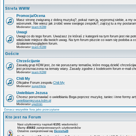
Strefa WWW
Promocja/Ocena
Masz stronę związaną z dobrą muzyką?, pokaż nam ją, wypromuj siebie, a my oc
wizerunek. Nie wiesz jak zrobić www swojego zespołu?, zajrzyj tu a my postara
Moderator
team KDM
Uwagi
Uwagi co do tego forum. Uważasz że któraś z kategorii na tym forum jest nie pot
właściwie miejsce dla twoich uwag. Na tym forum piszcie co wam się podoba a c
działaniem/wyglądem forum.
Moderator
team KDM
Goście
Chrześcijanie
Zasadą grup KDM jest, że nie poruszamy tematów, które mogą dzielić chrześcijan
jest przeznaczona na tematy wiary. Zasady zgodne z kodeksem forum e-mail chr
Moderator
team KDM
Chili My
Oficjalne Forum zespołu
Chili My
Moderator
superHela
Uwielbiam Jezusa
Chcesz porozmawiać o uwielbianiu Boga poprzez muzykę, taniec i inne formy a
uwielbiamjezusa.kdm.pl
Moderator
ujadmin
Oznacz wszystkie fora jako przeczytane
Kto jest na Forum
Nasi użytkownicy napisali
6191
wiadomości
Mamy
45682
zarejestrowanych użytkowników
Ostatnio zarejestrował się
DenishaB