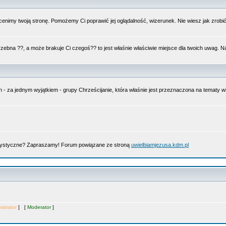
nimy twoją stronę. Pomożemy Ci poprawić jej oglądalność, wizerunek. Nie wiesz jak zrobi
trzebna ??, a może brakuje Ci czegoś?? to jest właśnie właściwie miejsce dla twoich uwag. 
n - za jednym wyjątkiem - grupy Chrześcijanie, która właśnie jest przeznaczona na tematy
artystyczne? Zapraszamy! Forum powiązane ze stroną
uwielbiamjezusa.kdm.pl
istrator
] [
Moderator
]