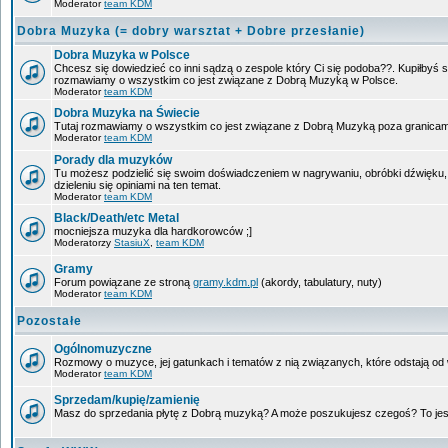
Moderator
team KDM
Dobra Muzyka (= dobry warsztat + Dobre przesłanie)
Dobra Muzyka w Polsce
Chcesz się dowiedzieć co inni sądzą o zespole który Ci się podoba??. Kupiłbyś so
rozmawiamy o wszystkim co jest związane z Dobrą Muzyką w Polsce.
Moderator
team KDM
Dobra Muzyka na Świecie
Tutaj rozmawiamy o wszystkim co jest związane z Dobrą Muzyką poza granicam
Moderator
team KDM
Porady dla muzyków
Tu możesz podzielić się swoim doświadczeniem w nagrywaniu, obróbki dźwięku,
dzieleniu się opiniami na ten temat.
Moderator
team KDM
Black/Death/etc Metal
mocniejsza muzyka dla hardkorowców ;]
Moderatorzy
StasiuX
,
team KDM
Gramy
Forum powiązane ze stroną
gramy.kdm.pl
(akordy, tabulatury, nuty)
Moderator
team KDM
Pozostałe
Ogólnomuzyczne
Rozmowy o muzyce, jej gatunkach i tematów z nią związanych, które odstają od w
Moderator
team KDM
Sprzedam/kupię/zamienię
Masz do sprzedania płytę z Dobrą muzyką? A może poszukujesz czegoś? To jest 