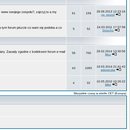
28.09.2013 12:23:16
ć www swojego zespołu?, zajrzyj tu a my
61
159
us_sound
24.03.2011 17:37:58
Na tym forum piszcie co wam się podoba a co
5
52
Grzecho
28.02.2014 13:30:56
 wiary. Zasady zgodne z kodeksem forum e-mail
56
700
Mou
19.03.2014 21:41:43
43
1065
adexeczka
10.05.2010 10:26:22
4
32
Mike
Wszystkie czasy w strefie CET (Europa)