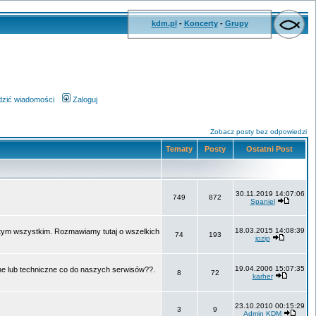
kdm.pl
-
Koncerty
-
Grupy
wdzić wiadomości
Zaloguj
Zobacz posty bez odpowiedzi
Tematy
Posty
Ostatni Post
30.11.2019 14:07:06
749
872
Spaniel
18.03.2015 14:08:39
o tym wszystkim. Rozmawiamy tutaj o wszelkich
74
193
jozip
19.04.2006 15:07:35
ne lub techniczne co do naszych serwisów??.
8
72
karher
23.10.2010 00:15:29
3
9
Admin KDM