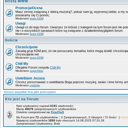
Strefa WWW
Promocja/Ocena
Masz stronę związaną z dobrą muzyką?, pokaż nam ją, wypromuj siebie, a my oce
postaramy się Ci pomóc.
Moderator
team KDM
Uwagi
Uwagi co do tego forum. Uważasz że któraś z kategorii na tym forum jest nie po
nie i o wszystkich sprawach które są związane z działaniem/wyglądem forum.
Moderator
team KDM
Goście
Chrześcijanie
Zasadą grup KDM jest, że nie poruszamy tematów, które mogą dzielić chrześcija
chrzescijanie.net
Moderator
team KDM
Chili My
Oficjalne Forum zespołu
Chili My
Moderator
superHela
Uwielbiam Jezusa
Chcesz porozmawiać o uwielbianiu Boga poprzez muzykę, taniec i inne formy 
Moderator
ujadmin
Oznacz wszystkie fora jako przeczytane
Kto jest na Forum
Nasi użytkownicy napisali
6191
wiadomości
Mamy
45676
zarejestrowanych użytkowników
Ostatnio zarejestrował się
PetePfw9
Na Forum jest
72
użytkowników :: 0 Zarejestrowanych, 0 Ukrytych i 72 Gości [
Admin
Najwięcej użytkowników
1850
było obecnych 14.08.2025 07:31:28
Zarejestrowani Użytkownicy: Brak