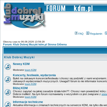
FAQ
Regulamin
Obecny czas to 06.08.2026 13:59:28
Forum: Klub Dobrej Muzyki kdm.pl Strona Główna
Klub Dobrej Muzyki
Newsy KDM
Moderator
team KDM
Koncerty, festiwale, wydarzenia
Byłeś na ciekawym koncercie/festiwalu i chcesz się podzielić z nami wrażeniami
ciekawych wydarzeniach muzycznych. Uwaga!!! forum to nie informator koncerto
Moderator
team KDM
Bliżej KDM
Chcesz zapytać na jakiej zasadzie działa kdm??. Chcesz nam powiedzieć który 
Dobrze trafiłeś!. Na tym forum rozmawiamy o wszystkim co jest związane z
www
Moderator
team KDM
Informacje techniczne
Aktualna informacja o zmianach technicznych na serwerze KDM, nie tylko dla w