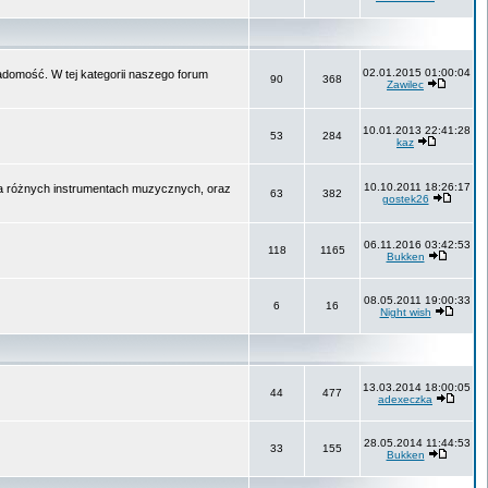
02.01.2015 01:00:04
wiadomość. W tej kategorii naszego forum
90
368
Zawilec
10.01.2013 22:41:28
53
284
kaz
10.10.2011 18:26:17
na różnych instrumentach muzycznych, oraz
63
382
gostek26
06.11.2016 03:42:53
118
1165
Bukken
08.05.2011 19:00:33
6
16
Night wish
13.03.2014 18:00:05
44
477
adexeczka
28.05.2014 11:44:53
33
155
Bukken