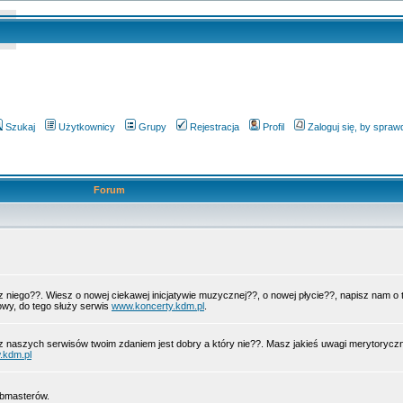
Szukaj
Użytkownicy
Grupy
Rejestracja
Profil
Zaloguj się, by spra
Forum
 z niego??. Wiesz o nowej ciekawej inicjatywie muzycznej??, o nowej płycie??, napisz nam 
wy, do tego służy serwis
www.koncerty.kdm.pl
.
z naszych serwisów twoim zdaniem jest dobry a który nie??. Masz jakieś uwagi merytorycz
.kdm.pl
ebmasterów.