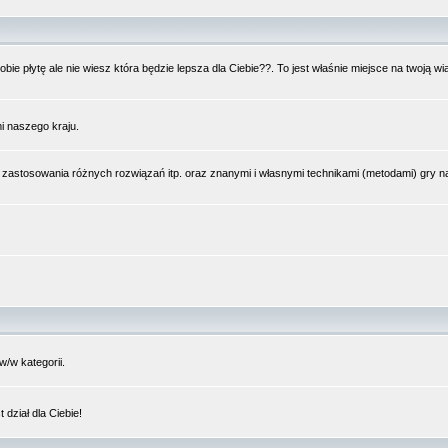
bie płytę ale nie wiesz która będzie lepsza dla Ciebie??. To jest właśnie miejsce na twoją 
i naszego kraju.
 zastosowania różnych rozwiązań itp. oraz znanymi i własnymi technikami (metodami) gry 
/w kategorii.
dział dla Ciebie!