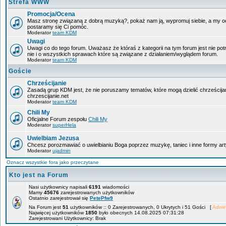
Strefa WWW
Promocja/Ocena
Masz stronę związaną z dobrą muzyką?, pokaż nam ją, wypromuj siebie, a my oce
postaramy się Ci pomóc.
Moderator
team KDM
Uwagi
Uwagi co do tego forum. Uważasz że któraś z kategorii na tym forum jest nie po
nie i o wszystkich sprawach które są związane z działaniem/wyglądem forum.
Moderator
team KDM
Goście
Chrześcijanie
Zasadą grup KDM jest, że nie poruszamy tematów, które mogą dzielić chrześcija
chrzescijanie.net
Moderator
team KDM
Chili My
Oficjalne Forum zespołu
Chili My
Moderator
superHela
Uwielbiam Jezusa
Chcesz porozmawiać o uwielbianiu Boga poprzez muzykę, taniec i inne formy 
Moderator
ujadmin
Oznacz wszystkie fora jako przeczytane
Kto jest na Forum
Nasi użytkownicy napisali
6191
wiadomości
Mamy
45676
zarejestrowanych użytkowników
Ostatnio zarejestrował się
PetePfw9
Na Forum jest
51
użytkowników :: 0 Zarejestrowanych, 0 Ukrytych i 51 Gości [
Admin
Najwięcej użytkowników
1850
było obecnych 14.08.2025 07:31:28
Zarejestrowani Użytkownicy: Brak