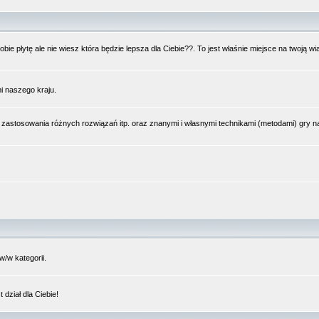
bie płytę ale nie wiesz która będzie lepsza dla Ciebie??. To jest właśnie miejsce na twoją 
i naszego kraju.
 zastosowania różnych rozwiązań itp. oraz znanymi i własnymi technikami (metodami) gry 
/w kategorii.
dział dla Ciebie!