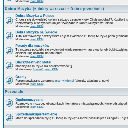
Moderator
team KDM
Dobra Muzyka (= dobry warsztat + Dobre przesłanie)
Dobra Muzyka w Polsce
Chcesz się dowiedzieć co inni sądzą o zespole który Ci się podoba??. Kupiłbyś so
rozmawiamy o wszystkim co jest związane z Dobrą Muzyką w Polsce.
Moderator
team KDM
Dobra Muzyka na Świecie
Tutaj rozmawiamy o wszystkim co jest związane z Dobrą Muzyką poza granicam
Moderator
team KDM
Porady dla muzyków
Tu możesz podzielić się swoim doświadczeniem w nagrywaniu, obróbki dźwięku,
dzieleniu się opiniami na ten temat.
Moderator
team KDM
Black/Death/etc Metal
mocniejsza muzyka dla hardkorowców ;]
Moderatorzy
StasiuX
,
team KDM
Gramy
Forum powiązane ze stroną
gramy.kdm.pl
(akordy, tabulatury, nuty)
Moderator
team KDM
Pozostałe
Ogólnomuzyczne
Rozmowy o muzyce, jej gatunkach i tematów z nią związanych, które odstają od w
Moderator
team KDM
Sprzedam/kupię/zamienię
Masz do sprzedania płytę z Dobrą muzyką? A może poszukujesz czegoś? To jest 