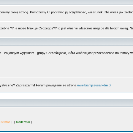
nimy twoją stronę. Pomożemy Ci poprawić jej oglądalność, wizerunek. Nie wiesz jak zrobi
trzebna ??, a może brakuje Ci czegoś?? to jest właśnie właściwie miejsce dla twoich uwag. 
n - za jednym wyjątkiem - grupy Chrześcijanie, która właśnie jest przeznaczona na tematy
artystyczne? Zapraszamy! Forum powiązane ze stroną
uwielbiamjezusa.kdm.pl
istrator
] [
Moderator
]