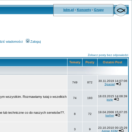
kdm.pl
-
Koncerty
-
Grupy
wdzić wiadomości
Zaloguj
Zobacz posty bez odpowiedzi
Tematy
Posty
Ostatni Post
30.11.2019 14:07:06
749
872
Spaniel
18.03.2015 14:08:39
o tym wszystkim. Rozmawiamy tutaj o wszelkich
74
193
jozip
19.04.2006 15:07:35
ne lub techniczne co do naszych serwisów??.
8
72
karher
23.10.2010 00:15:29
3
9
Admin KDM