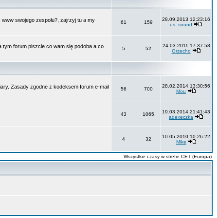
28.09.2013 12:23:16
ć www swojego zespołu?, zajrzyj tu a my
61
159
us_sound
24.03.2011 17:37:58
Na tym forum piszcie co wam się podoba a co
5
52
Grzecho
28.02.2014 13:30:56
 wiary. Zasady zgodne z kodeksem forum e-mail
56
700
Mou
19.03.2014 21:41:43
43
1065
adexeczka
10.05.2010 10:26:22
4
32
Mike
Wszystkie czasy w strefie CET (Europa)