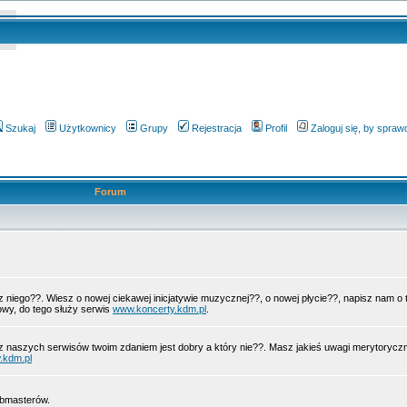
Szukaj
Użytkownicy
Grupy
Rejestracja
Profil
Zaloguj się, by spra
Forum
 z niego??. Wiesz o nowej ciekawej inicjatywie muzycznej??, o nowej płycie??, napisz nam 
wy, do tego służy serwis
www.koncerty.kdm.pl
.
z naszych serwisów twoim zdaniem jest dobry a który nie??. Masz jakieś uwagi merytorycz
.kdm.pl
ebmasterów.