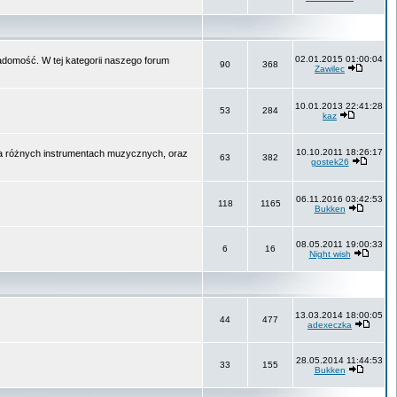
02.01.2015 01:00:04
wiadomość. W tej kategorii naszego forum
90
368
Zawilec
10.01.2013 22:41:28
53
284
kaz
10.10.2011 18:26:17
na różnych instrumentach muzycznych, oraz
63
382
gostek26
06.11.2016 03:42:53
118
1165
Bukken
08.05.2011 19:00:33
6
16
Night wish
13.03.2014 18:00:05
44
477
adexeczka
28.05.2014 11:44:53
33
155
Bukken