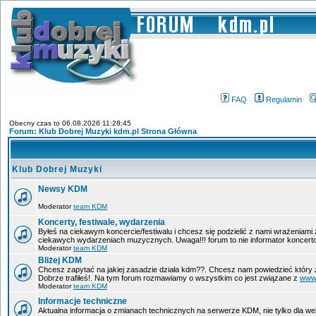
FAQ
Regulamin
Obecny czas to 06.08.2026 11:28:45
Forum: Klub Dobrej Muzyki kdm.pl Strona Główna
Klub Dobrej Muzyki
Newsy KDM
Moderator
team KDM
Koncerty, festiwale, wydarzenia
Byłeś na ciekawym koncercie/festiwalu i chcesz się podzielić z nami wrażeniami
ciekawych wydarzeniach muzycznych. Uwaga!!! forum to nie informator koncerto
Moderator
team KDM
Bliżej KDM
Chcesz zapytać na jakiej zasadzie działa kdm??. Chcesz nam powiedzieć który 
Dobrze trafiłeś!. Na tym forum rozmawiamy o wszystkim co jest związane z
www
Moderator
team KDM
Informacje techniczne
Aktualna informacja o zmianach technicznych na serwerze KDM, nie tylko dla w