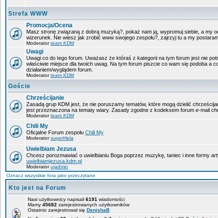
Strefa WWW
Promocja/Ocena
Masz stronę związaną z dobrą muzyką?, pokaż nam ją, wypromuj siebie, a my oc
wizerunek. Nie wiesz jak zrobić www swojego zespołu?, zajrzyj tu a my postara
Moderator
team KDM
Uwagi
Uwagi co do tego forum. Uważasz że któraś z kategorii na tym forum jest nie pot
właściwie miejsce dla twoich uwag. Na tym forum piszcie co wam się podoba a c
działaniem/wyglądem forum.
Moderator
team KDM
Goście
Chrześcijanie
Zasadą grup KDM jest, że nie poruszamy tematów, które mogą dzielić chrześcijan
jest przeznaczona na tematy wiary. Zasady zgodne z kodeksem forum e-mail chr
Moderator
team KDM
Chili My
Oficjalne Forum zespołu
Chili My
Moderator
superHela
Uwielbiam Jezusa
Chcesz porozmawiać o uwielbianiu Boga poprzez muzykę, taniec i inne formy a
uwielbiamjezusa.kdm.pl
Moderator
ujadmin
Oznacz wszystkie fora jako przeczytane
Kto jest na Forum
Nasi użytkownicy napisali
6191
wiadomości
Mamy
45682
zarejestrowanych użytkowników
Ostatnio zarejestrował się
DenishaB