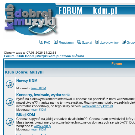
FAQ
Regulamin
Szukaj
Użytkownicy
Grup
Obecny czas to 07.08.2026 14:22:38
Forum: Klub Dobrej Muzyki kdm.pl Strona Główna
Forum
Klub Dobrej Muzyki
Newsy KDM
Moderator
team KDM
Koncerty, festiwale, wydarzenia
Byłeś na ciekawym koncercie/festiwalu i chcesz się podzielić z nami wrażeniami 
nowej płycie??, napisz nam o tym wszystkim. Rozmawiamy tutaj o wszelkich ci
informator koncertowy, do tego służy serwis
www.koncerty.kdm.pl
.
Moderator
team KDM
Bliżej KDM
Chcesz zapytać na jakiej zasadzie działa kdm??. Chcesz nam powiedzieć który 
Masz jakieś uwagi merytoryczne lub techniczne co do naszych serwisów??. Dobr
związane z
www.kdm.pl
Moderator
team KDM