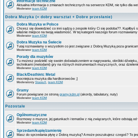
Informacje techniczne
Aktualna informacja o zmianach technicznych na serwerze KDM, nie tylko dla w
Moderator
team KDM
Dobra Muzyka (= dobry warsztat + Dobre przesłanie)
Dobra Muzyka w Polsce
Chcesz się dowiedzieć co inni sądzą o zespole który Ci się podoba??. Kupiłbyś sob
właśnie miejsce na twoją wiadomość. W tej kategorii naszego forum rozmawiam
Moderator
team KDM
Dobra Muzyka na Świecie
Tutaj rozmawiamy o wszystkim co jest związane z Dobrą Muzyką poza granicam
Moderator
team KDM
Porady dla muzyków
Tu możesz podzielić się swoim doświadczeniem w nagrywaniu, obróbki dźwięku, 
technikami (metodami) gry na różnych instrumentach muzycznych, oraz dzieleniu 
Moderator
team KDM
Black/Death/etc Metal
mocniejsza muzyka dla hardkorowców ;]
Moderatorzy
StasiuX
,
team KDM
Gramy
Forum powiązane ze stroną
gramy.kdm.pl
(akordy, tabulatury, nuty)
Moderator
team KDM
Pozostałe
Ogólnomuzyczne
Rozmowy o muzyce, jej gatunkach i tematów z nią związanych, które odstają od w
Moderator
team KDM
Sprzedam/kupię/zamienię
Masz do sprzedania płytę z Dobrą muzyką? A może poszukujesz czegoś? To jest 