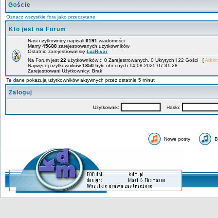
Goście
Oznacz wszystkie fora jako przeczytane
Kto jest na Forum
Nasi użytkownicy napisali
6191
wiadomości
Mamy
45688
zarejestrowanych użytkowników
Ostatnio zarejestrował się
LuzRivar
Na Forum jest
22
użytkowników :: 0 Zarejestrowanych, 0 Ukrytych i 22 Gości [
Admin
Najwięcej użytkowników
1850
było obecnych 14.08.2025 07:31:28
Zarejestrowani Użytkownicy: Brak
Te dane pokazują użytkowników aktywnych przez ostatnie 5 minut
Zaloguj
Użytkownik:
Hasło:
Nowe posty
B