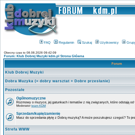
FAQ
Regulamin
Szukaj
Użytkownicy
Grup
Obecny czas to 08.08.2026 09:42:09
Forum: Klub Dobrej Muzyki kdm.pl Strona Główna
Forum
Klub Dobrej Muzyki
Dobra Muzyka (= dobry warsztat + Dobre przesłanie)
Pozostałe
Ogólnomuzyczne
Rozmowy o muzyce, jej gatunkach i tematów z nią związanych, które odstają od w
Moderator
team KDM
Sprzedam/kupię/zamienię
Masz do sprzedania płytę z Dobrą muzyką? A może poszukujesz czegoś? To jest 
Strefa WWW