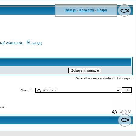
kdm.pl
-
Koncerty
-
Grupy
wdzić wiadomości
Zaloguj
Wszystkie czasy w strefie CET (Europa)
Skocz do:
roup