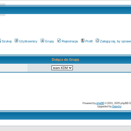
Szukaj
Użytkownicy
Grupy
Rejestracja
Profil
Zaloguj się, by spra
Dołącz do Grupy
Powered by
phpBB
© 2001, 2005 phpBB G
Upgraded by
Grzecho