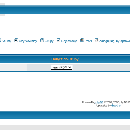
Szukaj
Użytkownicy
Grupy
Rejestracja
Profil
Zaloguj się, by spra
Dołącz do Grupy
Powered by
phpBB
© 2001, 2005 phpBB G
Upgraded by
Grzecho