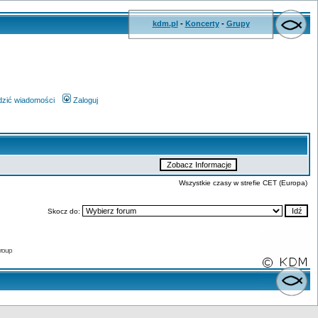
kdm.pl
-
Koncerty
-
Grupy
wdzić wiadomości
Zaloguj
Wszystkie czasy w strefie CET (Europa)
Skocz do:
roup