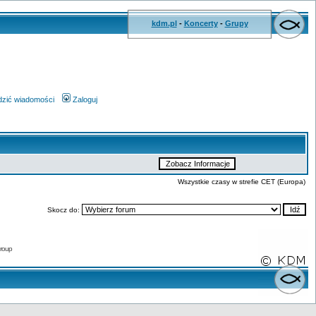
kdm.pl
-
Koncerty
-
Grupy
wdzić wiadomości
Zaloguj
Wszystkie czasy w strefie CET (Europa)
Skocz do:
roup