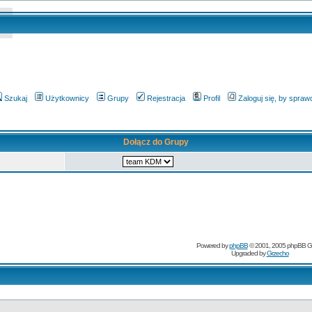
Szukaj
Użytkownicy
Grupy
Rejestracja
Profil
Zaloguj się, by spra
Dołącz do Grupy
Powered by
phpBB
© 2001, 2005 phpBB G
Upgraded by
Grzecho