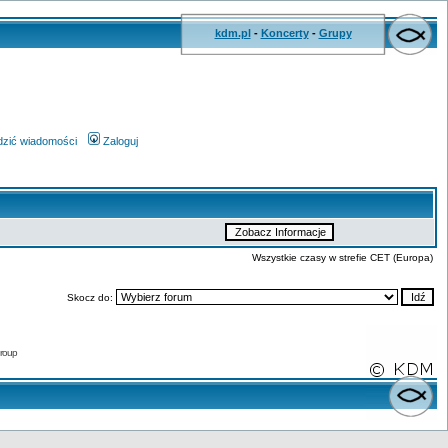
kdm.pl
-
Koncerty
-
Grupy
wdzić wiadomości
Zaloguj
Wszystkie czasy w strefie CET (Europa)
Skocz do:
roup