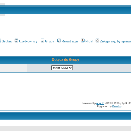
Szukaj
Użytkownicy
Grupy
Rejestracja
Profil
Zaloguj się, by spra
Dołącz do Grupy
Powered by
phpBB
© 2001, 2005 phpBB G
Upgraded by
Grzecho