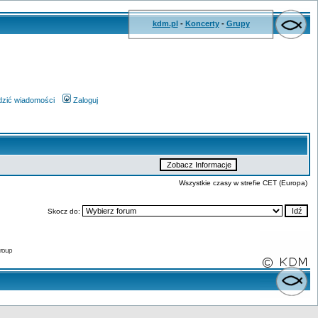
kdm.pl
-
Koncerty
-
Grupy
wdzić wiadomości
Zaloguj
Wszystkie czasy w strefie CET (Europa)
Skocz do:
roup