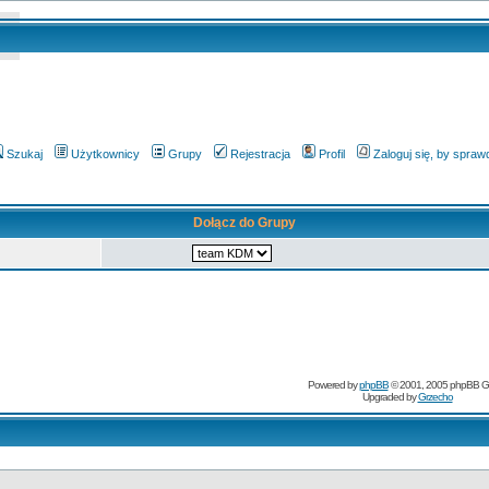
Szukaj
Użytkownicy
Grupy
Rejestracja
Profil
Zaloguj się, by spra
Dołącz do Grupy
Powered by
phpBB
© 2001, 2005 phpBB G
Upgraded by
Grzecho