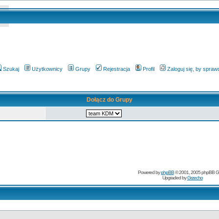
Szukaj
Użytkownicy
Grupy
Rejestracja
Profil
Zaloguj się, by spra
Dołącz do Grupy
Powered by
phpBB
© 2001, 2005 phpBB G
Upgraded by
Grzecho