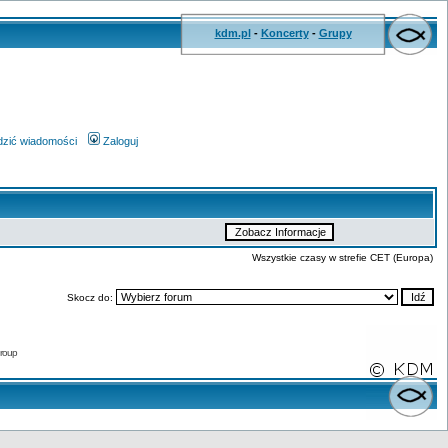
kdm.pl
-
Koncerty
-
Grupy
wdzić wiadomości
Zaloguj
Wszystkie czasy w strefie CET (Europa)
Skocz do:
roup