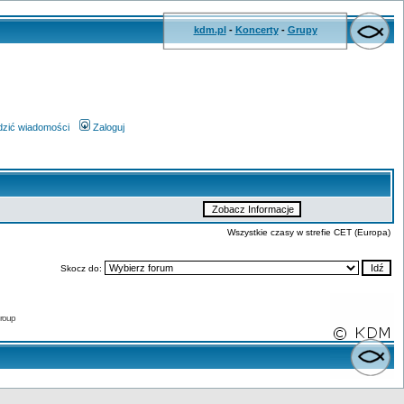
kdm.pl
-
Koncerty
-
Grupy
wdzić wiadomości
Zaloguj
Wszystkie czasy w strefie CET (Europa)
Skocz do:
roup