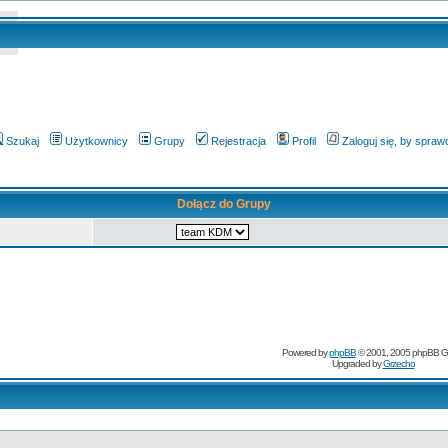
Szukaj
Użytkownicy
Grupy
Rejestracja
Profil
Zaloguj się, by spra
Dołącz do Grupy
Powered by
phpBB
© 2001, 2005 phpBB G
Upgraded by
Grzecho