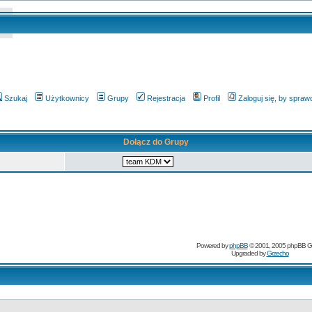
Szukaj
Użytkownicy
Grupy
Rejestracja
Profil
Zaloguj się, by spra
Dołącz do Grupy
Powered by
phpBB
© 2001, 2005 phpBB G
Upgraded by
Grzecho