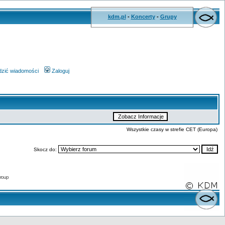
kdm.pl
-
Koncerty
-
Grupy
wdzić wiadomości
Zaloguj
Wszystkie czasy w strefie CET (Europa)
Skocz do:
roup