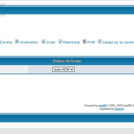
Szukaj
Użytkownicy
Grupy
Rejestracja
Profil
Zaloguj się, by spra
Dołącz do Grupy
Powered by
phpBB
© 2001, 2005 phpBB G
Upgraded by
Grzecho