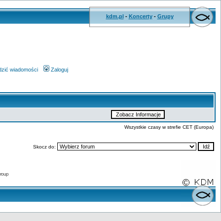
kdm.pl
-
Koncerty
-
Grupy
wdzić wiadomości
Zaloguj
Wszystkie czasy w strefie CET (Europa)
Skocz do:
roup