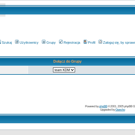
Szukaj
Użytkownicy
Grupy
Rejestracja
Profil
Zaloguj się, by spra
Dołącz do Grupy
Powered by
phpBB
© 2001, 2005 phpBB G
Upgraded by
Grzecho