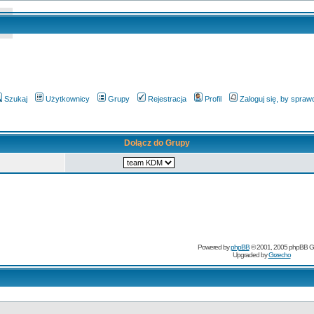
Szukaj
Użytkownicy
Grupy
Rejestracja
Profil
Zaloguj się, by spra
Dołącz do Grupy
Powered by
phpBB
© 2001, 2005 phpBB G
Upgraded by
Grzecho