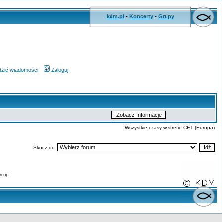
kdm.pl
-
Koncerty
-
Grupy
wdzić wiadomości
Zaloguj
Wszystkie czasy w strefie CET (Europa)
Skocz do:
roup