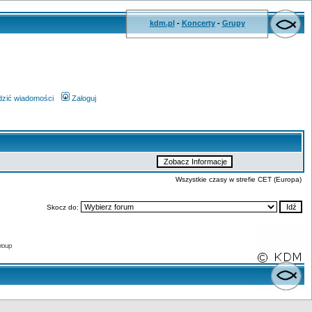
kdm.pl
-
Koncerty
-
Grupy
wdzić wiadomości
Zaloguj
Wszystkie czasy w strefie CET (Europa)
Skocz do:
roup