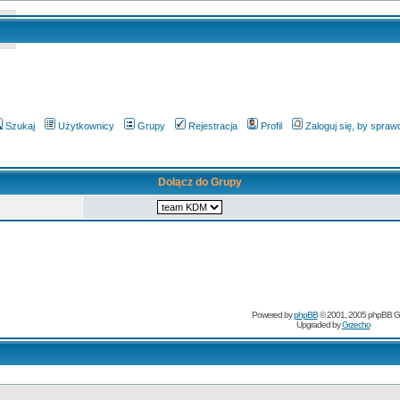
Szukaj
Użytkownicy
Grupy
Rejestracja
Profil
Zaloguj się, by spra
Dołącz do Grupy
Powered by
phpBB
© 2001, 2005 phpBB G
Upgraded by
Grzecho