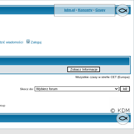
kdm.pl
-
Koncerty
-
Grupy
wdzić wiadomości
Zaloguj
Wszystkie czasy w strefie CET (Europa)
Skocz do:
roup