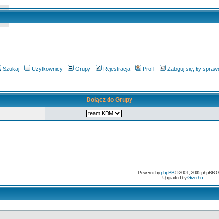
Szukaj
Użytkownicy
Grupy
Rejestracja
Profil
Zaloguj się, by spra
Dołącz do Grupy
Powered by
phpBB
© 2001, 2005 phpBB G
Upgraded by
Grzecho