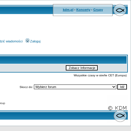
kdm.pl
-
Koncerty
-
Grupy
wdzić wiadomości
Zaloguj
Wszystkie czasy w strefie CET (Europa)
Skocz do:
roup