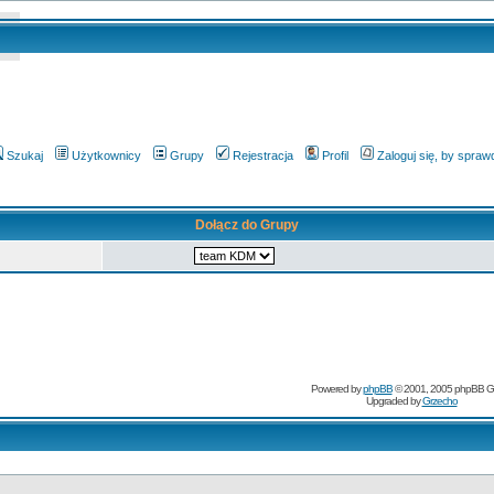
Szukaj
Użytkownicy
Grupy
Rejestracja
Profil
Zaloguj się, by spra
Dołącz do Grupy
Powered by
phpBB
© 2001, 2005 phpBB G
Upgraded by
Grzecho