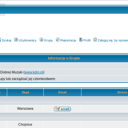
Szukaj
Użytkownicy
Grupy
Rejestracja
Profil
Zaloguj się, by spra
Informacje o Grupie
 Dobrej Muzyki (
www.kdm.pl
)
grupy lub zarządzać jej członkostwem
y
Skąd
Email
Strona
Warszawa
Chojnice