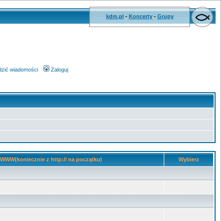
kdm.pl
-
Koncerty
-
Grupy
wdzić wiadomości
Zaloguj
 WWW(koniecznie z http:// na początku)
Wybierz