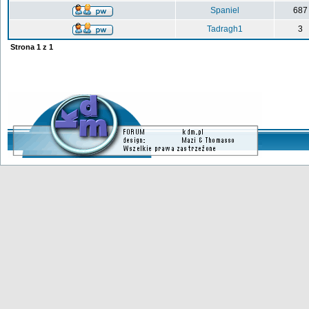
Spaniel
687
Tadragh1
3
Strona
1
z
1