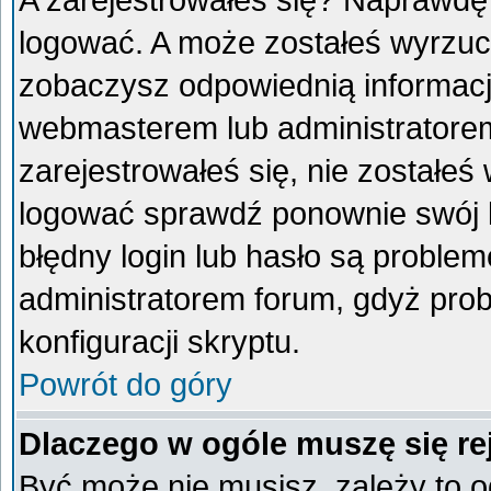
A zarejestrowałeś się? Naprawdę
logować. A może zostałeś wyrzucon
zobaczysz odpowiednią informacj
webmasterem lub administratorem
zarejestrowałeś się, nie zostałeś
logować sprawdź ponownie swój lo
błędny login lub hasło są problemem
administratorem forum, gdyż prob
konfiguracji skryptu.
Powrót do góry
Dlaczego w ogóle muszę się re
Być może nie musisz, zależy to o