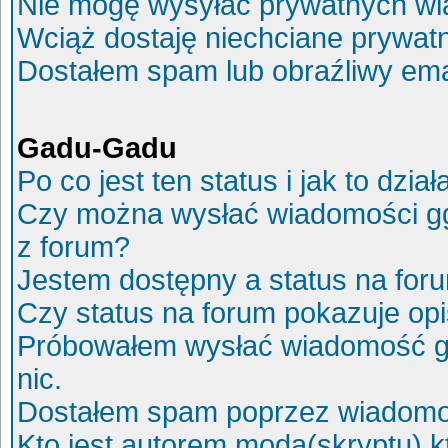
Nie mogę wysyłać prywatnych wi
Wciąż dostaję niechciane prywat
Dostałem spam lub obraźliwy ema
Gadu-Gadu
Po co jest ten status i jak to dział
Czy można wysłać wiadomości g
z forum?
Jestem dostępny a status na for
Czy status na forum pokazuje op
Próbowałem wysłać wiadomość g
nic.
Dostałem spam poprzez wiadomoś
Kto jest autorem moda(skryptu) 