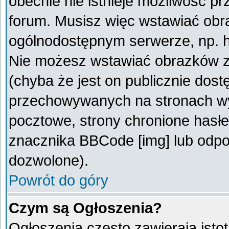
obecnie nie istnieje możliwość p
forum. Musisz więc wstawiać obra
ogólnodostępnym serwerze, np. ht
Nie możesz wstawiać obrazków z
(chyba że jest on publicznie do
przechowywanych na stronach wym
pocztowe, strony chronione hasłe
znacznika BBCode [img] lub odpow
dozwolone).
Powrót do góry
Czym są Ogłoszenia?
Ogłoszenia często zawierają istot