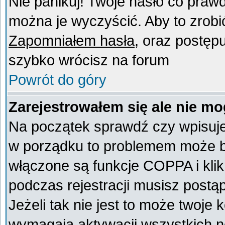
Nie panikuj! Twoje hasło co praw
można je wyczyścić. Aby to zrobić 
Zapomniałem hasła
, oraz postęp
szybko wrócisz na forum
Powrót do góry
Zarejestrowałem się ale nie mo
Na początek sprawdź czy wpisujes
w porządku to problemem może by
włączone są funkcje COPPA i kli
podczas rejestracji musisz postą
Jeżeli tak nie jest to może twoje
wymagają aktywacji wszystkich n