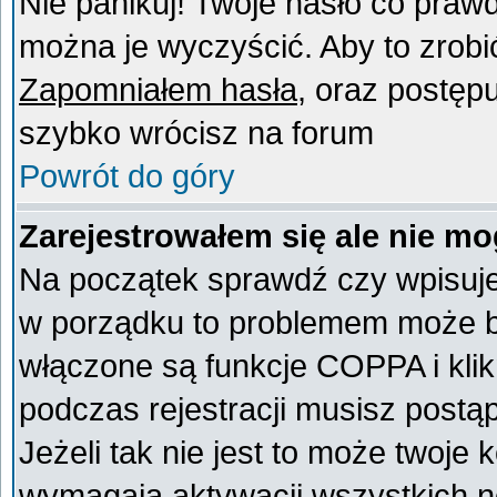
Nie panikuj! Twoje hasło co praw
można je wyczyścić. Aby to zrobić 
Zapomniałem hasła
, oraz postęp
szybko wrócisz na forum
Powrót do góry
Zarejestrowałem się ale nie mo
Na początek sprawdź czy wpisujes
w porządku to problemem może by
włączone są funkcje COPPA i kli
podczas rejestracji musisz postą
Jeżeli tak nie jest to może twoje
wymagają aktywacji wszystkich n