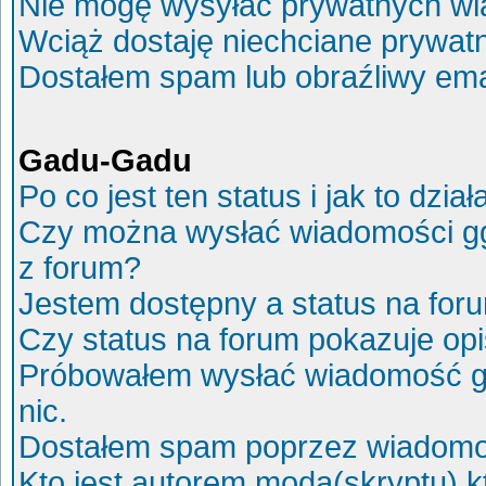
Nie mogę wysyłać prywatnych wi
Wciąż dostaję niechciane prywat
Dostałem spam lub obraźliwy ema
Gadu-Gadu
Po co jest ten status i jak to dział
Czy można wysłać wiadomości g
z forum?
Jestem dostępny a status na for
Czy status na forum pokazuje op
Próbowałem wysłać wiadomość g
nic.
Dostałem spam poprzez wiadomoś
Kto jest autorem moda(skryptu) 