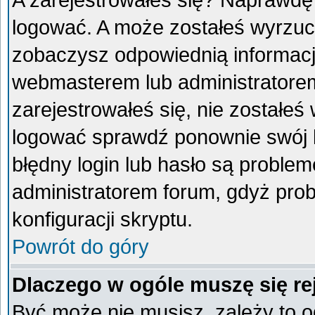
A zarejestrowałeś się? Naprawdę
logować. A może zostałeś wyrzucon
zobaczysz odpowiednią informacj
webmasterem lub administratorem
zarejestrowałeś się, nie zostałeś
logować sprawdź ponownie swój lo
błędny login lub hasło są problemem
administratorem forum, gdyż prob
konfiguracji skryptu.
Powrót do góry
Dlaczego w ogóle muszę się re
Być może nie musisz, zależy to o