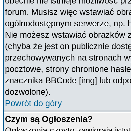
obecnie nie istnieje możliwość p
forum. Musisz więc wstawiać obra
ogólnodostępnym serwerze, np. ht
Nie możesz wstawiać obrazków z
(chyba że jest on publicznie do
przechowywanych na stronach wym
pocztowe, strony chronione hasłe
znacznika BBCode [img] lub odpow
dozwolone).
Powrót do góry
Czym są Ogłoszenia?
Ogłoszenia często zawierają istot