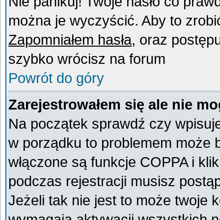
Nie panikuj! Twoje hasło co praw
można je wyczyścić. Aby to zrobić 
Zapomniałem hasła
, oraz postęp
szybko wrócisz na forum
Powrót do góry
Zarejestrowałem się ale nie mo
Na początek sprawdź czy wpisujes
w porządku to problemem może by
włączone są funkcje COPPA i kli
podczas rejestracji musisz postą
Jeżeli tak nie jest to może twoje
wymagają aktywacji wszystkich n