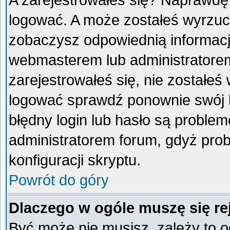
A zarejestrowałeś się? Naprawdę
logować. A może zostałeś wyrzucon
zobaczysz odpowiednią informacj
webmasterem lub administratorem
zarejestrowałeś się, nie zostałeś
logować sprawdź ponownie swój lo
błędny login lub hasło są problemem
administratorem forum, gdyż prob
konfiguracji skryptu.
Powrót do góry
Dlaczego w ogóle muszę się re
Być może nie musisz, zależy to o