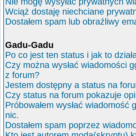
Nie mogę wysyłać prywatnych wi
Wciąż dostaję niechciane prywat
Dostałem spam lub obraźliwy ema
Gadu-Gadu
Po co jest ten status i jak to dział
Czy można wysłać wiadomości g
z forum?
Jestem dostępny a status na for
Czy status na forum pokazuje op
Próbowałem wysłać wiadomość g
nic.
Dostałem spam poprzez wiadomoś
Kto jest autorem moda(skryptu) 