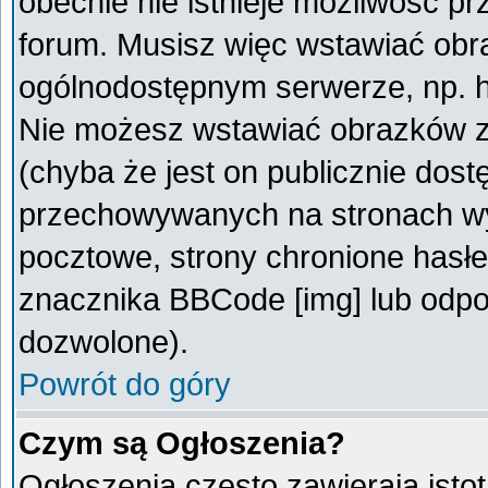
obecnie nie istnieje możliwość p
forum. Musisz więc wstawiać obra
ogólnodostępnym serwerze, np. ht
Nie możesz wstawiać obrazków z
(chyba że jest on publicznie do
przechowywanych na stronach wym
pocztowe, strony chronione hasłe
znacznika BBCode [img] lub odpow
dozwolone).
Powrót do góry
Czym są Ogłoszenia?
Ogłoszenia często zawierają istot