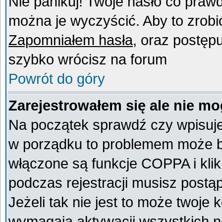
Nie panikuj! Twoje hasło co praw
można je wyczyścić. Aby to zrobić 
Zapomniałem hasła
, oraz postęp
szybko wrócisz na forum
Powrót do góry
Zarejestrowałem się ale nie mo
Na początek sprawdź czy wpisujes
w porządku to problemem może by
włączone są funkcje COPPA i kli
podczas rejestracji musisz postą
Jeżeli tak nie jest to może twoje
wymagają aktywacji wszystkich n