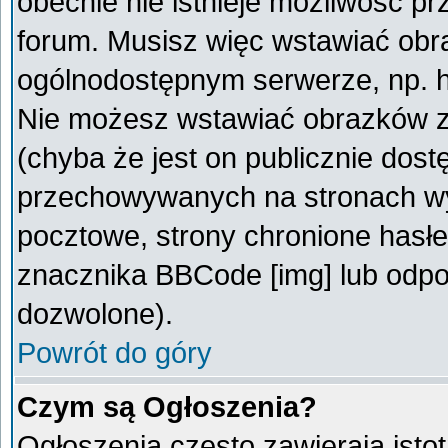
obecnie nie istnieje możliwość p
forum. Musisz więc wstawiać obra
ogólnodostępnym serwerze, np. ht
Nie możesz wstawiać obrazków z
(chyba że jest on publicznie do
przechowywanych na stronach wym
pocztowe, strony chronione hasłe
znacznika BBCode [img] lub odpow
dozwolone).
Powrót do góry
Czym są Ogłoszenia?
Ogłoszenia często zawierają istot