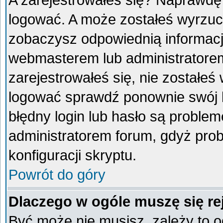
A zarejestrowałeś się? Naprawdę
logować. A może zostałeś wyrzucon
zobaczysz odpowiednią informacj
webmasterem lub administratorem
zarejestrowałeś się, nie zostałeś
logować sprawdź ponownie swój lo
błędny login lub hasło są problemem
administratorem forum, gdyż prob
konfiguracji skryptu.
Powrót do góry
Dlaczego w ogóle muszę się re
Być może nie musisz, zależy to o