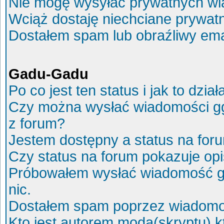
Nie mogę wysyłać prywatnych wi
Wciąż dostaję niechciane prywat
Dostałem spam lub obraźliwy ema
Gadu-Gadu
Po co jest ten status i jak to dział
Czy można wysłać wiadomości g
z forum?
Jestem dostępny a status na for
Czy status na forum pokazuje op
Próbowałem wysłać wiadomość g
nic.
Dostałem spam poprzez wiadomoś
Kto jest autorem moda(skryptu) 