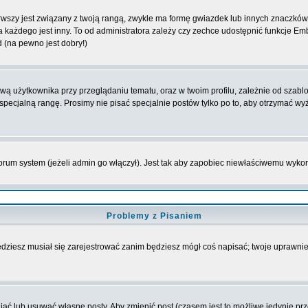
wszy jest związany z twoją rangą, zwykle ma formę gwiazdek lub innych znaczków 
żdego jest inny. To od administratora zależy czy zechce udostępnić funkcje Emble
d (na pewno jest dobry!)
 użytkownika przy przeglądaniu tematu, oraz w twoim profilu, zależnie od szablon
pecjalną rangę. Prosimy nie pisać specjalnie postów tylko po to, aby otrzymać wy
rum system (jeżeli admin go włączył). Jest tak aby zapobiec niewłaściwemu wyk
Problemy z Pisaniem
będziesz musiał się zarejestrować zanim będziesz mógł coś napisać; twoje uprawnien
ć lub usuwać własne posty. Aby zmienić post (czasem jest to możliwe jedynie przez