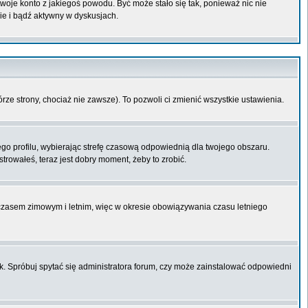
 twoje konto z jakiegoś powodu. Być może stało się tak, ponieważ nic nie
ie i bądź aktywny w dyskusjach.
órze strony, chociaż nie zawsze). To pozwoli ci zmienić wszystkie ustawienia.
ego profilu, wybierając strefę czasową odpowiednią dla twojego obszaru.
trowałeś, teraz jest dobry moment, żeby to zrobić.
 czasem zimowym i letnim, więc w okresie obowiązywania czasu letniego
k. Spróbuj spytać się administratora forum, czy może zainstalować odpowiedni