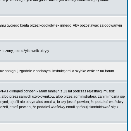
unkcji niedostępnych dla gości, takich jak własny emblemat, prywatne
niu twojego konta przez kogokolwiek innego. Aby pozostawać zalogowanym
 liczony jako użytkownik ukryty.
raz postępuj zgodnie z podanymi instrukcjami a szybko wrócisz na forum
PPA i kliknąłeś odnośnik
Mam mniej niż 13 lat
podczas rejestracji musisz
t, albo przez samych użytkowników, albo przez administratora, zanim można się
mi, a jeśli nie otrzymałeś email'a, to czy jesteś pewien, że podałeś właściwy
eli jesteś pewien, że podałeś właściwy email spróbuj skontaktować się z