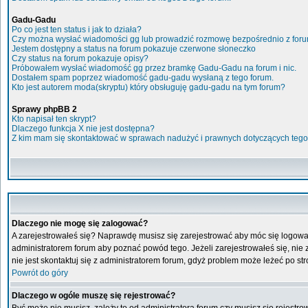
Gadu-Gadu
Po co jest ten status i jak to działa?
Czy można wysłać wiadomości gg lub prowadzić rozmowę bezpośrednio z for
Jestem dostępny a status na forum pokazuje czerwone słoneczko
Czy status na forum pokazuje opisy?
Próbowałem wysłać wiadomość gg przez bramkę Gadu-Gadu na forum i nic.
Dostałem spam poprzez wiadomość gadu-gadu wysłaną z tego forum.
Kto jest autorem moda(skryptu) który obsługuję gadu-gadu na tym forum?
Sprawy phpBB 2
Kto napisał ten skrypt?
Dlaczego funkcja X nie jest dostępna?
Z kim mam się skontaktować w sprawach nadużyć i prawnych dotyczących tego
Dlaczego nie mogę się zalogować?
A zarejestrowałeś się? Naprawdę musisz się zarejestrować aby móc się logować
administratorem forum aby poznać powód tego. Jeżeli zarejestrowałeś się, nie z
nie jest skontaktuj się z administratorem forum, gdyż problem może leżeć po stro
Powrót do góry
Dlaczego w ogóle muszę się rejestrować?