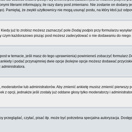
nymi literami informujący, ile razy dany post zmieniano. Nie zostanie on dodany jeś
o). Pamiętaj, że zwykli użytkownicy nie mogą usunąć postu, na który ktoś już odpo
 Kiedy już to zrobisz możesz zaznaczyć pole
Dodaj podpis
przy formularzu wysyła
zy czym każdorazowo pisząc post możesz zadecydować o nie dodawaniu do niego p
y post w temacie, jeśli masz do tego uprawnienia) powinieneś zobaczyć formularz
D
 ankiety i podać przynajmniej dwie opcje (kolejne opcje możesz dodawać przycis
 administratora.
 moderatorów lub administratorów. Aby zmienić ankietę musisz zmienić pierwszy po
 z opcji, jednakże jeśli zostały już oddane głosy tylko moderatorzy i administrat
 przeglądać, czytać, pisać itp. może być potrzebna specjalna autoryzacja. Dostępu