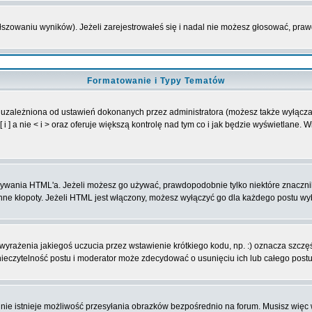
ałszowaniu wyników). Jeżeli zarejestrowałeś się i nadal nie możesz głosować, p
Formatowanie i Typy Tematów
 uzależniona od ustawień dokonanych przez administratora (możesz także wyłącz
] a nie < i > oraz oferuje większą kontrolę nad tym co i jak będzie wyświetlane. 
 używania HTML'a. Jeżeli możesz go używać, prawdopodobnie tylko niektóre znaczn
 inne kłopoty. Jeżeli HTML jest włączony, możesz wyłączyć go dla każdego postu w
yrażenia jakiegoś uczucia przez wstawienie krótkiego kodu, np. :) oznacza szczęśc
eczytelność postu i moderator może zdecydować o usunięciu ich lub całego postu
nie istnieje możliwość przesyłania obrazków bezpośrednio na forum. Musisz więc 