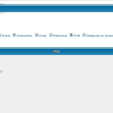
Szukaj
Użytkownicy
Grupy
Rejestracja
Profil
Zaloguj się, by spra
FAQ
w?