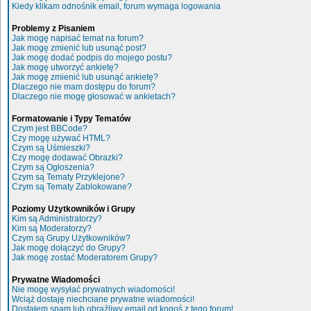
Kiedy klikam odnośnik email, forum wymaga logowania
Problemy z Pisaniem
Jak mogę napisać temat na forum?
Jak mogę zmienić lub usunąć post?
Jak mogę dodać podpis do mojego postu?
Jak mogę utworzyć ankietę?
Jak mogę zmienić lub usunąć ankietę?
Dlaczego nie mam dostępu do forum?
Dlaczego nie mogę głosować w ankietach?
Formatowanie i Typy Tematów
Czym jest BBCode?
Czy mogę używać HTML?
Czym są Uśmieszki?
Czy mogę dodawać Obrazki?
Czym są Ogłoszenia?
Czym są Tematy Przyklejone?
Czym są Tematy Zablokowane?
Poziomy Użytkowników i Grupy
Kim są Administratorzy?
Kim są Moderatorzy?
Czym są Grupy Użytkowników?
Jak mogę dołączyć do Grupy?
Jak mogę zostać Moderatorem Grupy?
Prywatne Wiadomości
Nie mogę wysyłać prywatnych wiadomości!
Wciąż dostaję niechciane prywatne wiadomości!
Dostałem spam lub obraźliwy email od kogoś z tego forum!