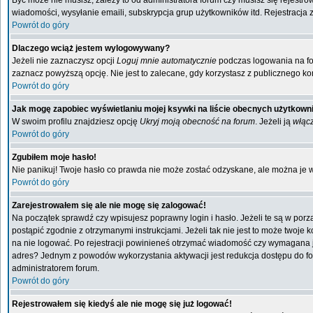
Być może nie musisz, zależy to od administratora forum czy musisz się rejestr
wiadomości, wysyłanie emaili, subskrypcja grup użytkowników itd. Rejestracja 
Powrót do góry
Dlaczego wciąż jestem wylogowywany?
Jeżeli nie zaznaczysz opcji
Loguj mnie automatycznie
podczas logowania na f
zaznacz powyższą opcję. Nie jest to zalecane, gdy korzystasz z publicznego kom
Powrót do góry
Jak mogę zapobiec wyświetlaniu mojej ksywki na liście obecnych użytkow
W swoim profilu znajdziesz opcję
Ukryj moją obecność na forum
. Jeżeli ją
włąc
Powrót do góry
Zgubiłem moje hasło!
Nie panikuj! Twoje hasło co prawda nie może zostać odzyskane, ale można je wyc
Powrót do góry
Zarejestrowałem się ale nie mogę się zalogować!
Na początek sprawdź czy wpisujesz poprawny login i hasło. Jeżeli te są w por
postąpić zgodnie z otrzymanymi instrukcjami. Jeżeli tak nie jest to może twoj
na nie logować. Po rejestracji powinieneś otrzymać wiadomość czy wymagana jest
adres? Jednym z powodów wykorzystania aktywacji jest redukcja dostępu do fo
administratorem forum.
Powrót do góry
Rejestrowałem się kiedyś ale nie mogę się już logować!