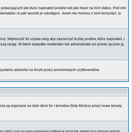
pokazujących jak dużo napisałeś postów lub jaki masz na nich status. Pod nim
matów i w jaki sposób je udostępni. Jeżeli nie możesz z nich korzystać, to
u). Większość for używa rang aby zaznaczyć liczbę postów, które napisałeś, i
ższą rangę. W takim wypadku moderator lub administrator po prostu ręcznie ją
orzystaniu adresów na forum przez anonimowych użytkowników.
ia są wypisane na dole stron for i tematów (lista
Możesz pisać nowe tematy,
 jakiś czas po jego napisaniu) kliknij w przycisk
zmień
przy danym poście.