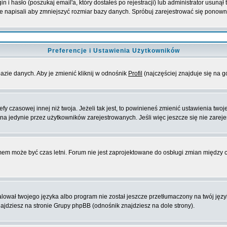
i hasło (poszukaj email'a, który dostałeś po rejestracji) lub administrator usunął
ie napisali aby zmniejszyć rozmiar bazy danych. Spróbuj zarejestrować się ponown
Preferencje i Ustawienia Użytkowników
azie danych. Aby je zmienić kliknij w odnośnik
Profil
(najczęściej znajduje się na g
y czasowej innej niż twoja. Jeżeli tak jest, to powinieneś zmienić ustawienia twoj
a jedynie przez użytkowników zarejestrowanych. Jeśli więc jeszcze się nie zarejes
emem może być czas letni. Forum nie jest zaprojektowane do osbługi zmian między
ował twojego języka albo program nie został jeszcze przetłumaczony na twój języ
 znajdziesz na stronie Grupy phpBB (odnośnik znajdziesz na dole strony).