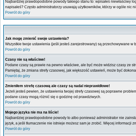
Najbardziej prawdopodobne powody takiego stanu to: wpisałeś niewłaściwy login 
napisałeś? Często administratorzy usuwają użytkowników, którzy w ogóle nic n
Powrót do góry
Jak mogę zmienić swoje ustawienia?
Wszystkie twoje ustawienia (jeśli jesteś zarejestrowany) są przechowywane w b
Powrót do góry
Czasy nie są właściwe!
Podane czasy są prawie na pewno właściwe, ale być może widzisz czasy ze stref
Pamiętaj, że zmiana strefy czasowej, jak większość ustawień, może być dokonan
Powrót do góry
Zmieniłem strefę czasową ale czasy są nadal nieprawidłowe!
Jeżeli jesteś pewien, że ustawienia twojej strefy czasowej są poprawne probl
podane czasy mogą różnić się o godzinę od prawdziwych.
Powrót do góry
Mojego języka nie ma na liście!
Najbardziej prawdopodobne powody to albo ponieważ administrator nie zainstal
język, a jeśli tłumaczenie nie istnieje możesz sam je zrobić. Więcej informacji
Powrót do góry