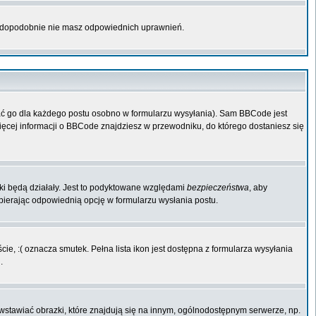
rawdopodobnie nie masz odpowiednich uprawnień.
ać go dla każdego postu osobno w formularzu wysyłania). Sam BBCode jest
Więcej informacji o BBCode znajdziesz w przewodniku, do którego dostaniesz się
iki będą działały. Jest to podyktowane względami
bezpieczeństwa
, aby
ybierając odpowiednią opcję w formularzu wysłania postu.
ie, :( oznacza smutek. Pełna lista ikon jest dostępna z formularza wysyłania
.
wstawiać obrazki, które znajdują się na innym, ogólnodostępnym serwerze, np.