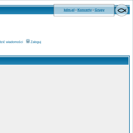
kdm.pl
-
Koncerty
-
Grupy
wdzić wiadomości
Zaloguj