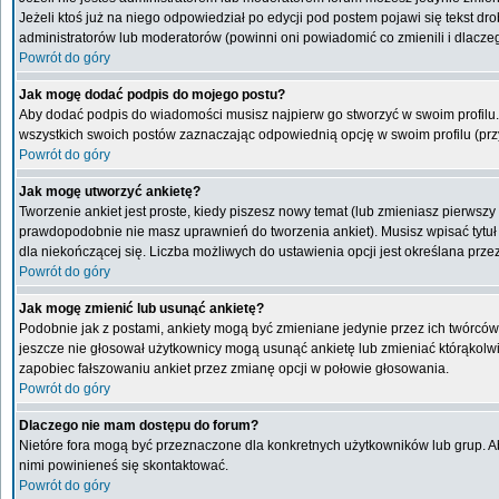
Jeżeli ktoś już na niego odpowiedział po edycji pod postem pojawi się tekst drob
administratorów lub moderatorów (powinni oni powiadomić co zmienili i dlaczeg
Powrót do góry
Jak mogę dodać podpis do mojego postu?
Aby dodać podpis do wiadomości musisz najpierw go stworzyć w swoim profilu.
wszystkich swoich postów zaznaczając odpowiednią opcję w swoim profilu (pr
Powrót do góry
Jak mogę utworzyć ankietę?
Tworzenie ankiet jest proste, kiedy piszesz nowy temat (lub zmieniasz pierwsz
prawdopodobnie nie masz uprawnień do tworzenia ankiet). Musisz wpisać tytuł
dla niekończącej się. Liczba możliwych do ustawienia opcji jest określana przez
Powrót do góry
Jak mogę zmienić lub usunąć ankietę?
Podobnie jak z postami, ankiety mogą być zmieniane jedynie przez ich twórców,
jeszcze nie głosował użytkownicy mogą usunąć ankietę lub zmieniać którąkolwiek
zapobiec fałszowaniu ankiet przez zmianę opcji w połowie głosowania.
Powrót do góry
Dlaczego nie mam dostępu do forum?
Nietóre fora mogą być przeznaczone dla konkretnych użytkowników lub grup. Aby
nimi powinieneś się skontaktować.
Powrót do góry