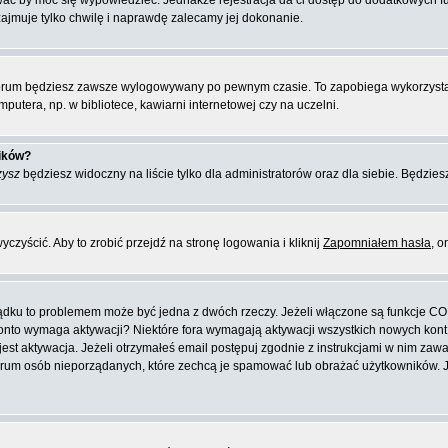
ować by móc się wypowiedzieć. Jednakże rejestracja da ci dostęp do dodatkowych f
zajmuje tylko chwilę i naprawdę zalecamy jej dokonanie.
orum będziesz zawsze wylogowywany po pewnym czasie. To zapobiega wykorzysta
putera, np. w bibliotece, kawiarni internetowej czy na uczelni.
ników?
zysz
będziesz widoczny na liście tylko dla administratorów oraz dla siebie. Będziesz
zyścić. Aby to zrobić przejdź na stronę logowania i kliknij
Zapomniałem hasła
, o
ządku to problemem może być jedna z dwóch rzeczy. Jeżeli włączone są funkcje CO
e konto wymaga aktywacji? Niektóre fora wymagają aktywacji wszystkich nowych kon
 aktywacja. Jeżeli otrzymałeś email postępuj zgodnie z instrukcjami w nim zawarty
rum osób nieporządanych, które zechcą je spamować lub obrażać użytkowników. Jeż