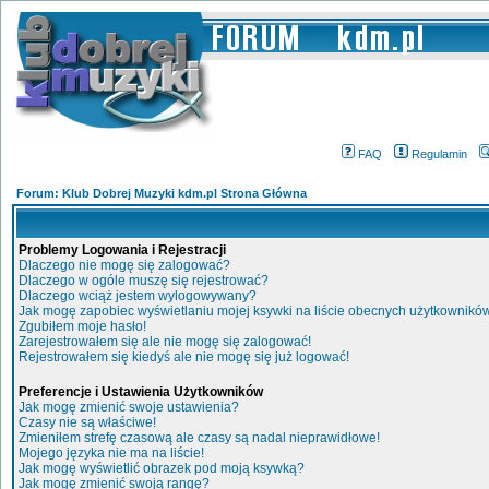
FAQ
Regulamin
Forum: Klub Dobrej Muzyki kdm.pl Strona Główna
Problemy Logowania i Rejestracji
Dlaczego nie mogę się zalogować?
Dlaczego w ogóle muszę się rejestrować?
Dlaczego wciąż jestem wylogowywany?
Jak mogę zapobiec wyświetlaniu mojej ksywki na liście obecnych użytkownikó
Zgubiłem moje hasło!
Zarejestrowałem się ale nie mogę się zalogować!
Rejestrowałem się kiedyś ale nie mogę się już logować!
Preferencje i Ustawienia Użytkowników
Jak mogę zmienić swoje ustawienia?
Czasy nie są właściwe!
Zmieniłem strefę czasową ale czasy są nadal nieprawidłowe!
Mojego języka nie ma na liście!
Jak mogę wyświetlić obrazek pod moją ksywką?
Jak mogę zmienić swoją rangę?