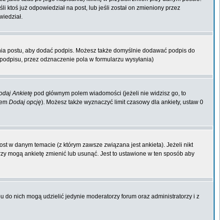
li ktoś już odpowiedział na post, lub jeśli został on zmieniony przez
wiedział.
nia postu, aby dodać podpis. Możesz także domyślnie dodawać podpis do
odpisu, przez odznaczenie pola w formularzu wysyłania)
odaj Ankietę
pod głównym polem wiadomości (jeżeli nie widzisz go, to
kiem
Dodaj opcję
). Możesz także wyznaczyć limit czasowy dla ankiety, ustaw 0
st w danym temacie (z którym zawsze związana jest ankieta). Jeżeli nikt
orzy mogą ankietę zmienić lub usunąć. Jest to ustawione w ten sposób aby
 do nich mogą udzielić jedynie moderatorzy forum oraz administratorzy i z