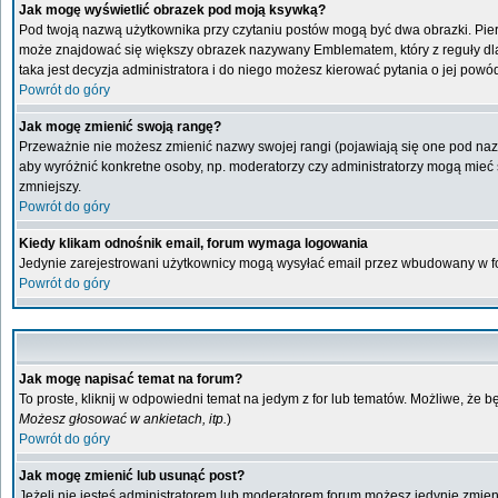
Jak mogę wyświetlić obrazek pod moją ksywką?
Pod twoją nazwą użytkownika przy czytaniu postów mogą być dwa obrazki. Pier
może znajdować się większy obrazek nazywany Emblematem, który z reguły dla ka
taka jest decyzja administratora i do niego możesz kierować pytania o jej powó
Powrót do góry
Jak mogę zmienić swoją rangę?
Przeważnie nie możesz zmienić nazwy swojej rangi (pojawiają się one pod nazwą
aby wyróżnić konkretne osoby, np. moderatorzy czy administratorzy mogą mieć s
zmniejszy.
Powrót do góry
Kiedy klikam odnośnik email, forum wymaga logowania
Jedynie zarejestrowani użytkownicy mogą wysyłać email przez wbudowany w fo
Powrót do góry
Jak mogę napisać temat na forum?
To proste, kliknij w odpowiedni temat na jedym z for lub tematów. Możliwe, że 
Możesz głosować w ankietach, itp.
)
Powrót do góry
Jak mogę zmienić lub usunąć post?
Jeżeli nie jesteś administratorem lub moderatorem forum możesz jedynie zmienia