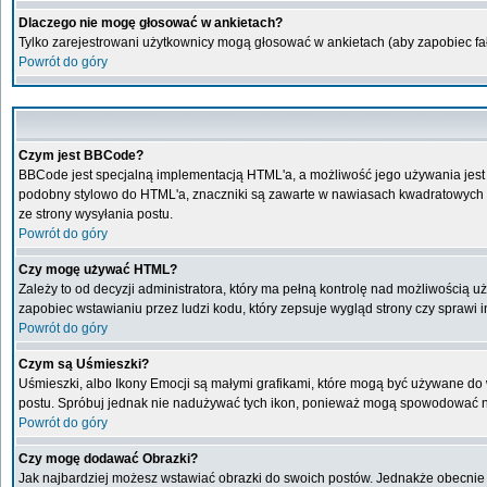
Dlaczego nie mogę głosować w ankietach?
Tylko zarejestrowani użytkownicy mogą głosować w ankietach (aby zapobiec f
Powrót do góry
Czym jest BBCode?
BBCode jest specjalną implementacją HTML'a, a możliwość jego używania jest
podobny stylowo do HTML'a, znaczniki są zawarte w nawiasach kwadratowych [ i 
ze strony wysyłania postu.
Powrót do góry
Czy mogę używać HTML?
Zależy to od decyzji administratora, który ma pełną kontrolę nad możliwością
zapobiec wstawianiu przez ludzi kodu, który zepsuje wygląd strony czy sprawi
Powrót do góry
Czym są Uśmieszki?
Uśmieszki, albo Ikony Emocji są małymi grafikami, które mogą być używane do w
postu. Spróbuj jednak nie nadużywać tych ikon, ponieważ mogą spowodować ni
Powrót do góry
Czy mogę dodawać Obrazki?
Jak najbardziej możesz wstawiać obrazki do swoich postów. Jednakże obecnie 