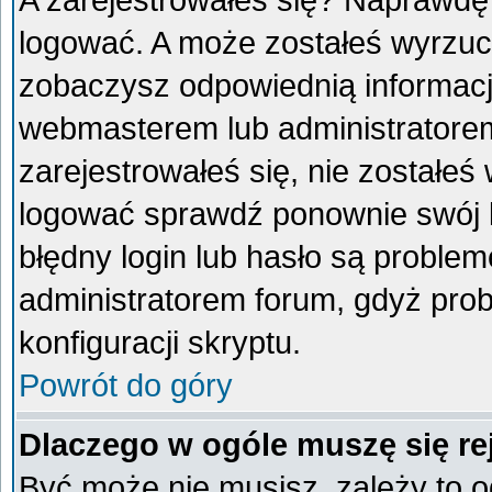
A zarejestrowałeś się? Naprawdę
logować. A może zostałeś wyrzucon
zobaczysz odpowiednią informacj
webmasterem lub administratorem
zarejestrowałeś się, nie zostałeś
logować sprawdź ponownie swój lo
błędny login lub hasło są problemem
administratorem forum, gdyż prob
konfiguracji skryptu.
Powrót do góry
Dlaczego w ogóle muszę się re
Być może nie musisz, zależy to o