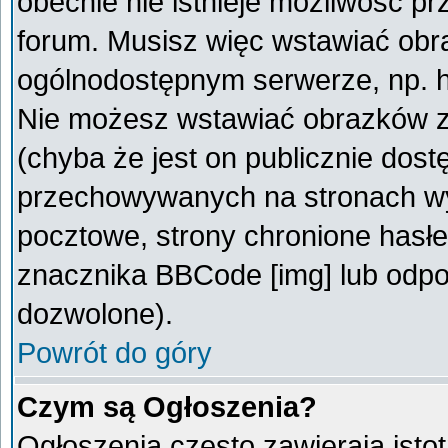
obecnie nie istnieje możliwość p
forum. Musisz więc wstawiać obra
ogólnodostępnym serwerze, np. ht
Nie możesz wstawiać obrazków z
(chyba że jest on publicznie do
przechowywanych na stronach wym
pocztowe, strony chronione hasłe
znacznika BBCode [img] lub odpow
dozwolone).
Powrót do góry
Czym są Ogłoszenia?
Ogłoszenia często zawierają istot