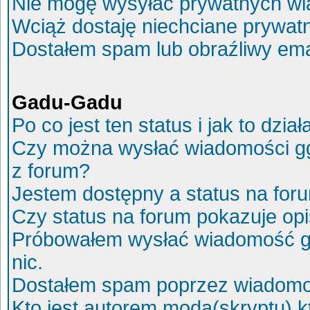
Nie mogę wysyłać prywatnych wi
Wciąż dostaję niechciane prywat
Dostałem spam lub obraźliwy ema
Gadu-Gadu
Po co jest ten status i jak to dział
Czy można wysłać wiadomości g
z forum?
Jestem dostępny a status na for
Czy status na forum pokazuje op
Próbowałem wysłać wiadomość g
nic.
Dostałem spam poprzez wiadomoś
Kto jest autorem moda(skryptu) 