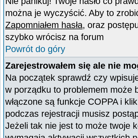
Nie panikuj! Twoje hasło co praw
można je wyczyścić. Aby to zrobić 
Zapomniałem hasła
, oraz postęp
szybko wrócisz na forum
Powrót do góry
Zarejestrowałem się ale nie mo
Na początek sprawdź czy wpisujes
w porządku to problemem może by
włączone są funkcje COPPA i kli
podczas rejestracji musisz postą
Jeżeli tak nie jest to może twoje
wymagają aktywacji wszystkich n