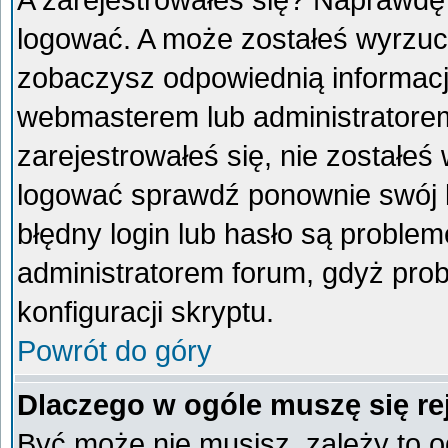
A zarejestrowałeś się? Naprawdę
logować. A może zostałeś wyrzucon
zobaczysz odpowiednią informacj
webmasterem lub administratorem
zarejestrowałeś się, nie zostałeś
logować sprawdź ponownie swój lo
błędny login lub hasło są problemem
administratorem forum, gdyż prob
konfiguracji skryptu.
Powrót do góry
Dlaczego w ogóle muszę się re
Być może nie musisz, zależy to o