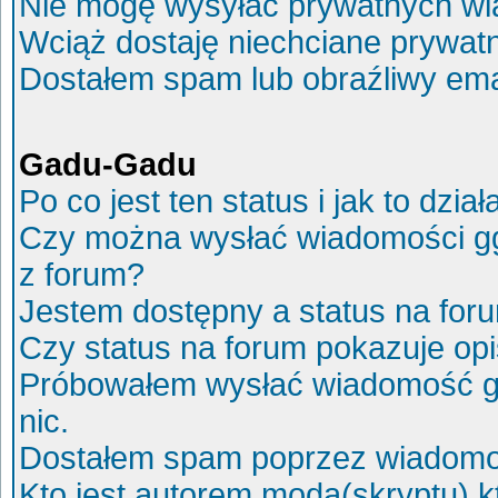
Nie mogę wysyłać prywatnych wi
Wciąż dostaję niechciane prywat
Dostałem spam lub obraźliwy ema
Gadu-Gadu
Po co jest ten status i jak to dział
Czy można wysłać wiadomości g
z forum?
Jestem dostępny a status na for
Czy status na forum pokazuje op
Próbowałem wysłać wiadomość g
nic.
Dostałem spam poprzez wiadomoś
Kto jest autorem moda(skryptu) 