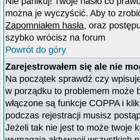
Nie panikuj! Twoje hasło co praw
można je wyczyścić. Aby to zrobić 
Zapomniałem hasła
, oraz postęp
szybko wrócisz na forum
Powrót do góry
Zarejestrowałem się ale nie mo
Na początek sprawdź czy wpisujes
w porządku to problemem może by
włączone są funkcje COPPA i kli
podczas rejestracji musisz postą
Jeżeli tak nie jest to może twoje
wymagają aktywacji wszystkich n