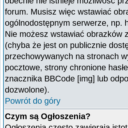
obecnie nie istnieje możliwość p
forum. Musisz więc wstawiać obra
ogólnodostępnym serwerze, np. ht
Nie możesz wstawiać obrazków z
(chyba że jest on publicznie do
przechowywanych na stronach wym
pocztowe, strony chronione hasłe
znacznika BBCode [img] lub odpow
dozwolone).
Powrót do góry
Czym są Ogłoszenia?
Ogłoszenia często zawierają istot