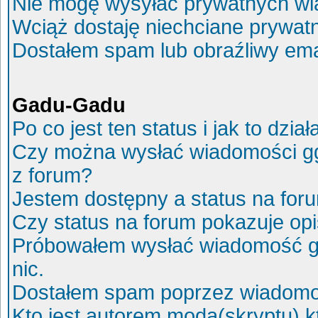
Nie mogę wysyłać prywatnych wi
Wciąż dostaję niechciane prywat
Dostałem spam lub obraźliwy ema
Gadu-Gadu
Po co jest ten status i jak to dział
Czy można wysłać wiadomości g
z forum?
Jestem dostępny a status na for
Czy status na forum pokazuje op
Próbowałem wysłać wiadomość g
nic.
Dostałem spam poprzez wiadomoś
Kto jest autorem moda(skryptu) 