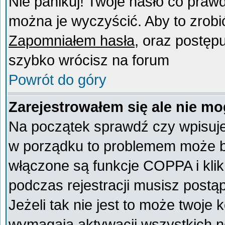
Nie panikuj! Twoje hasło co praw
można je wyczyścić. Aby to zrobić 
Zapomniałem hasła
, oraz postęp
szybko wrócisz na forum
Powrót do góry
Zarejestrowałem się ale nie mo
Na początek sprawdź czy wpisujes
w porządku to problemem może by
włączone są funkcje COPPA i kli
podczas rejestracji musisz postą
Jeżeli tak nie jest to może twoje
wymagają aktywacji wszystkich n