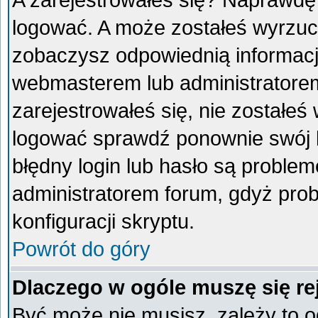
A zarejestrowałeś się? Naprawdę
logować. A może zostałeś wyrzucon
zobaczysz odpowiednią informacj
webmasterem lub administratorem
zarejestrowałeś się, nie zostałeś
logować sprawdź ponownie swój lo
błędny login lub hasło są problemem
administratorem forum, gdyż prob
konfiguracji skryptu.
Powrót do góry
Dlaczego w ogóle muszę się re
Być może nie musisz, zależy to o