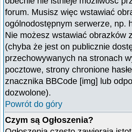
obecnie nie istnieje możliwość p
forum. Musisz więc wstawiać obra
ogólnodostępnym serwerze, np. ht
Nie możesz wstawiać obrazków z
(chyba że jest on publicznie do
przechowywanych na stronach wym
pocztowe, strony chronione hasłe
znacznika BBCode [img] lub odpow
dozwolone).
Powrót do góry
Czym są Ogłoszenia?
Ogłoszenia często zawierają istot